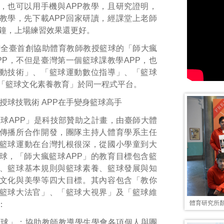
，也可以用手機與APP教學，且研究證明，
教學，先下載APP回家研讀，經課堂上老師
分鐘，上場練習效果還更好。
布全臺首創協助體育教師教授籃球的「師大瘋
PP，不但是臺灣第一個籃球課教學APP，也
動技術」、「籃球運動數位指導」、「籃球
「籃球文化素養教育」於同一程式平台。
授球技戰術 APP在手變身籃球高手
球APP」是科技部贊助之計畫，由臺師大體
傳播所合作開發，團隊主持人體育學系主任
籃球運動在台灣扎根很深，從國小學童到大
球，「師大瘋籃球APP」的教育目標包含籃
、籃球基本規則與籃球素養、籃球發展與知
文化與美學等四大目標。其內容包含「教你
籃球大法官」、「籃球大視界」及「籃球維
體育研究所
：
籃球」：協助教師教導學生學會各項個人與團