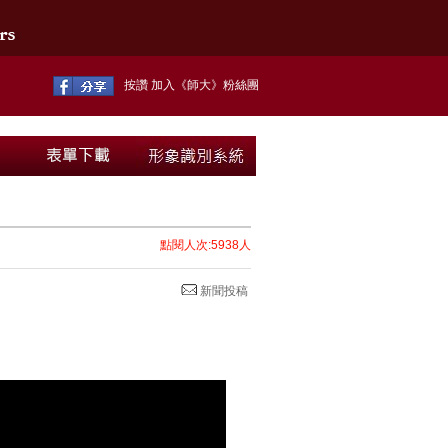
按讚 加入《師大》粉絲團
點閱人次:5938人
新聞投稿