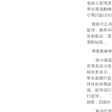
老師上籃球課
學生透過翻轉
引導討論10
臺師大公
籃球」教學A
首創集結「運
運動知識」、
專業教練傳
「師大瘋籃
育學系與大眾
林玫君表示，
學生都愛打籃
球技術與戰術
識、籃球流行
打籃球」、「
納斯」四面向
「教你打