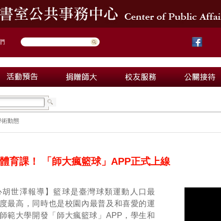
們
學術動態
體育課！ 「師大瘋籃球」APP正式上線
心胡世澤報導】籃球是臺灣球類運動人口最
度最高，同時也是校園內最普及和喜愛的運
師範大學開發「師大瘋籃球」APP，學生和