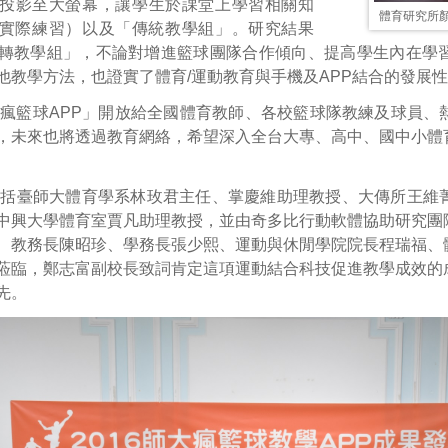
P投影至大螢幕，讓學生於課堂上學習相關知
體育研究所
實際練習）以及「傳統教學組」。研究結果
翻轉教學組」，不論對增進籃球團隊合作傾向、提高學生內在學
他教學方法，也證實了體育/運動教育與手機及APP結合的發展
瘋籃球APP」開放給全國體育教師、各校籃球隊教練及球員、
，未來也將透過教育網絡，希望深入全台大專、高中、國中小體
包括臺師大體育學系林玫君主任、掌慶維助理教授、大傳所王維
中興大學體育室賈凡助理教授，並由奇多比行動軟體協助研究團
、教務長陳昭珍、學務長張少熙、運動與休閒學院院長程瑞福、
蒞臨，鄭志富副校長致詞肯定這項運動結合科技促進教學成效的
先。