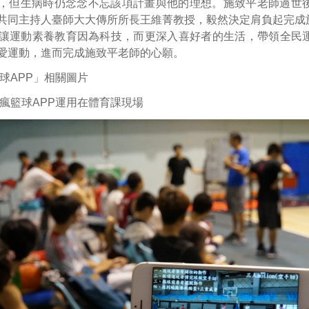
，但生病時仍念念不忘該項計畫與他的理想。施致平老師過世
共同主持人臺師大大傳所所長王維菁教授，毅然決定肩負起完成
望讓運動素養教育因為科技，而更深入喜好者的生活，帶領全民
愛運動，進而完成施致平老師的心願。
球APP」相關圖片
瘋籃球APP運用在體育課現場