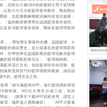
術，此部分力邀UBA勁旅臺師大男子籃球隊
，以影片方式示範籃球基本動作、戰術跑位
戰術，也是陳教練獨家訓練內容首次披露；
」：協助教師教導學生認識籃球基本規則、
以及各項籃球基本技術、戰術及籃球明星經
視界」：帶領學生乘著時光機，認識籃球、Ｎ
職籃的精采歷史，並介紹著名的籃球明星與
體育研究所
外，亦帶領學生認識新興的籃球現象與籃球
趣的籃球運動彩券玩法；「籃球維納斯」：
識籃球流行文化，包括籃球球衣的演變、籃
拍攝角度與技巧到籃球場館與建築，讓你認
場中的，籃球文化之美。
使用「師大瘋籃球APP」進行籃球課的學習
8個班級、401位大學生分成三組，包括
教學組」（讓學生下載APP回家使用，課堂上
鐘複習，隨即進入實際練習）、「APP大螢幕