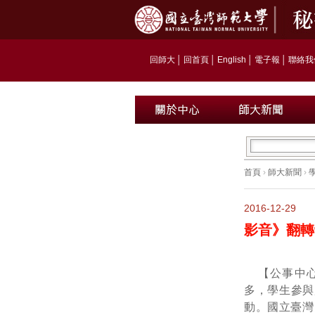
回師大
│
回首頁
│
English
│
電子報
│
聯絡我
首頁
›
師大新聞
›
2016-12-29
影音》翻轉
【公事中
多，學生參與
動。國立臺灣