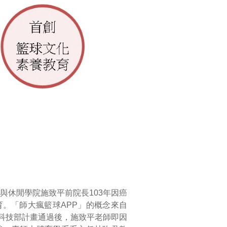
與休閒學院施致平前院長103年因癌
。「師大瘋籃球APP」的概念來自
科技部計畫通過後，施致平老師即因