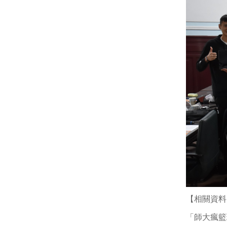
【相關資料
「師大瘋籃