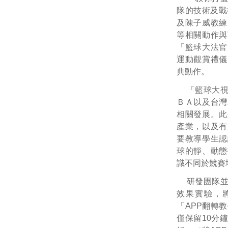
隊的技術及戰
及陳子威教練
等相關動作與
「籃球大法官
運動觀賞禮儀
典動作。
「籃球大
ＢＡ以及台灣
相關發展。此
產業，以及有
要教導學生認
球的靜、動態
識不同於競賽
研發團隊並
效果實驗，將
「APP翻轉
僅保留10分