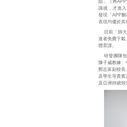
組」（將AP
識後，才進入
發現「APP
表現均優於其
目前「師大
進者免費下載
體育課。
研發團隊
陳子威教練、
鄭志富副校長
及學生等貴賓
及亞洲持續領