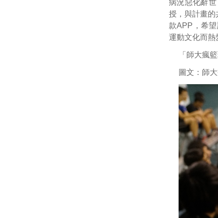
病況惡化辭世
授，與計畫的
款APP，希
運動文化而熱
「師大瘋籃
圖文：師大