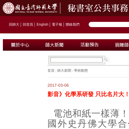
回師大
│
回首頁
│
English
│
電子報
│
聯絡我們
首頁
›
師大新聞
›
學術動態
2017-03-06
影音》化學系研發 只比名片大
電池和紙一樣薄
國外史丹佛大學合