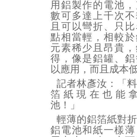
用鋁製作的電池，
數可多達上千次不
且可以彎折、只比
點相當輕，相較於
元素稀少且昂貴，
得，像是鋁罐、鋁
以應用，而且成本
記者林彥汝：「
箔紙現在也能
池！」
輕薄的鋁箔紙對
鋁電池和紙一樣薄