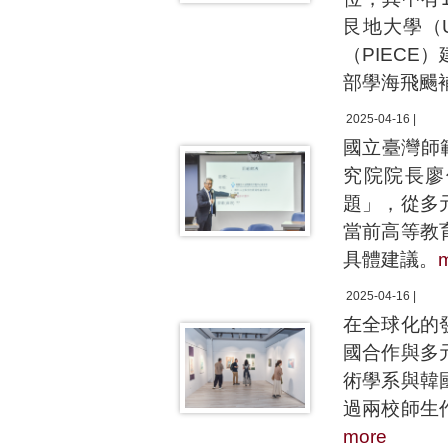
艮地大學（Un
（PIEC
部學海飛颺
2025-04-16 |
國立臺灣師
究院院長廖
題」，從多
當前高等教
具體建議。
2025-04-16 |
在全球化的
國合作與多
術學系與韓
過兩校師生
more