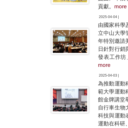
貢獻。
more
2025-04-04 |
由國家科學
立中山大學
年特別邀請美國
日針對行銷
發表工作坊
more
2025-04-03 |
為推動運動
範大學運動
館金牌講堂
自行車生物
科技與運動
運動在科研