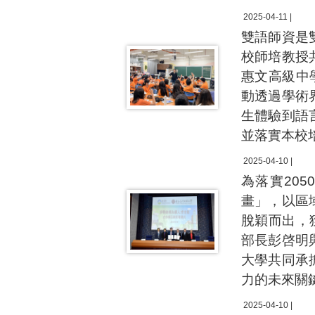
2025-04-11 |
雙語師資是
校師培教授
惠文高級中
動透過學術
生體驗到語
並落實本校
2025-04-10 |
為落實20
畫」，以區
脫穎而出，
部長彭啓明
大學共同承
力的未來關
2025-04-10 |