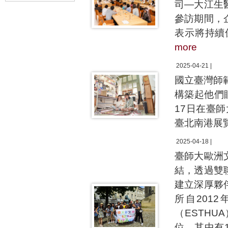
司—大江生
參訪期間，
表示將持續
more
2025-04-21 |
國立臺灣師
構築起他們
17日在臺
臺北南港展
2025-04-18 |
臺師大歐洲
結，透過雙
建立深厚夥
所自2012年
（ESTH
位，其中有