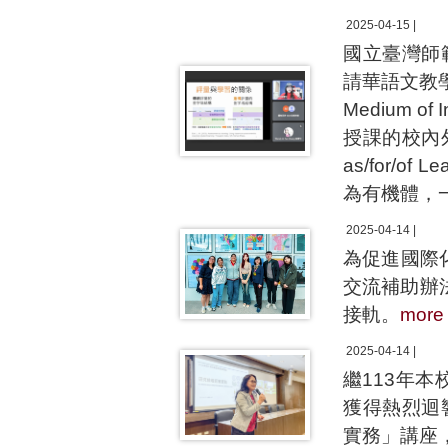
2025-04-15 |
國立臺灣師
請華語文教學
Medium 
授課的校內外
as/for/
為有機體，
2025-04-14 |
為促進國際
交流補助辦
接軌。
more
2025-04-14 |
繼113年
獲得熱烈迴
實務」講座