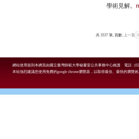
學術見解。
共 3537 筆, 頁數:
上一頁
1
網站使用規則
本網頁由國立臺灣師範大學秘書室公共事務中心維護 電話 : (02)7749-
本站強烈建議您使用免費的google chrome瀏覽器，以取得最佳、最快的瀏覽