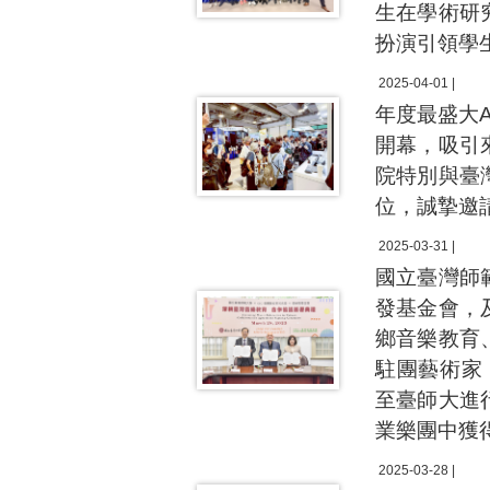
生在學術研
扮演引領學
2025-04-01 |
年度最盛大AI
開幕，吸引
院特別與臺
位，誠摯邀
2025-03-31 |
國立臺灣師
發基金會，
鄉音樂教育
駐團藝術家，
至臺師大進
業樂團中獲
2025-03-28 |