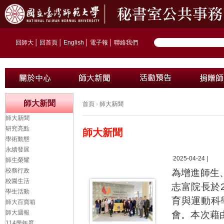
回師大
│
回首頁
│
English
│
電子報
│
聯絡我們
師大新聞
首頁
›
師大新聞
師大新聞
研究亮點
師大新聞
學術動態
永續發展
2025-04-24 |
師生榮耀
校務行政
為增進師生
校園生活
志富院長於2
學生活動
育與運動科
師大百寶箱
師大週報
會。本次藉
114學年度