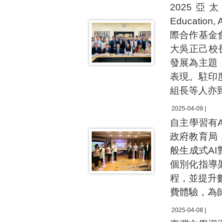
2025亞太教育
Educati
際合作基金會
大吳正己校長暨
發展為主題
表現。駐印
組長等人亦
2025-04-09 |
自主學習有
政府教育局，
般生成式A
個別化指導
程，並提升數位
費體驗，為
2025-04-08 |