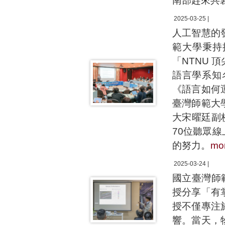
南部趕來共
2025-03-25 |
人工智慧的
範大學秉持
「NTNU 頂
語言學系知名
《語言如何
臺灣師範大
大宋曜廷副
70位聽眾
的努力。
mo
2025-03-24 |
國立臺灣師
授分享「有
授不僅專注
響。當天，