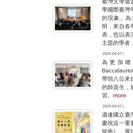
臺灣文學迴
學國際臺灣
的現象」為
明，來自各
表，也以表
主題的學者
2025-04-07 |
為更加瞭解
Baccal
帶領八位來
的師資生，於
習。
more
2025-04-07 |
適逢國立臺
慶祝這一重
旋曲》，展