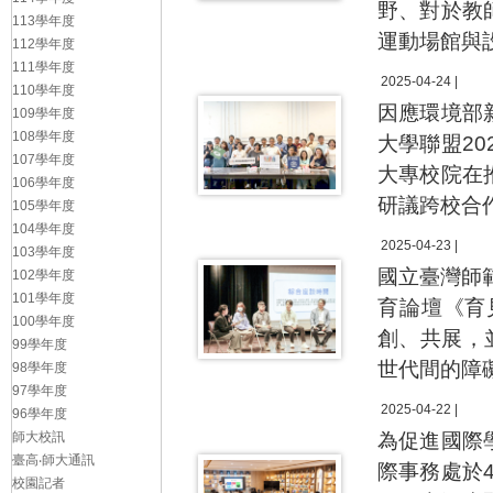
野、對於教
113學年度
運動場館與
112學年度
111學年度
2025-04-24 |
110學年度
因應環境部
109學年度
108學年度
大學聯盟2
107學年度
大專校院在
106學年度
研議跨校合
105學年度
104學年度
2025-04-23 |
103學年度
國立臺灣師範
102學年度
101學年度
育論壇《育
100學年度
創、共展，
99學年度
世代間的障
98學年度
97學年度
2025-04-22 |
96學年度
師大校訊
為促進國際
臺高‧師大通訊
際事務處於
校園記者