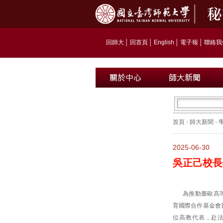
回師大
│
回首頁
│
English
│
電子報
│
聯絡我
首頁
›
師大新聞
›
2025-06-30
吳正己校長
為推動臺歐高
育國際合作基金會董
位高教代表，赴法