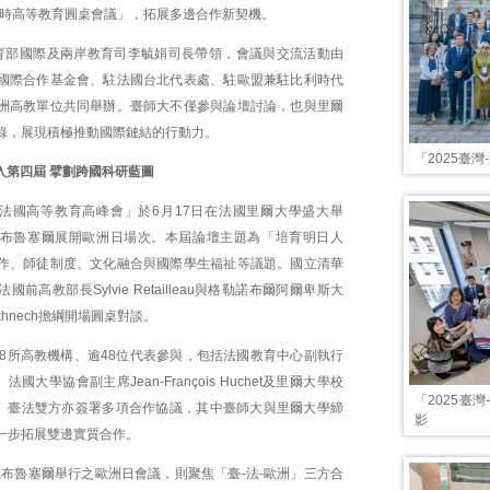
比利時高等教育圓桌會議」，拓展多邊合作新契機。
育部國際及兩岸教育司李毓娟司長帶領，會議與交流活動由
國際合作基金會、駐法國台北代表處、駐歐盟兼駐比利時代
洲高教單位共同舉辦。臺師大不僅參與論壇討論，也與里爾
錄，展現積極推動國際鏈結的行動力。
「2025臺
入第四屆 擘劃跨國科研藍圖
灣—法國高等教育高峰會」於6月17日在法國里爾大學盛大舉
布魯塞爾展開歐洲日場次。本屆論壇主題為「培育明日人
作、師徒制度、文化融合與國際學生福祉等議題。國立清華
前高教部長Sylvie Retailleau與格勒諾布爾阿爾卑斯大
Lakhnech擔綱開場圓桌對談。
28所高教機構、逾48位代表參與，包括法國教育中心副執行
aiat、法國大學協會副主席Jean-François Huchet及里爾大學校
「2025臺
rdet等。臺法雙方亦簽署多項合作協議，其中臺師大與里爾大學締
影
一步拓展雙邊實質合作。
至布魯塞爾舉行之歐洲日會議，則聚焦「臺-法-歐洲」三方合