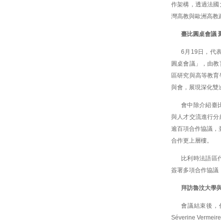
作架構，透過法國
灣高教與歐洲高教
臺比圓桌會議 
6月19日，代
圓桌會議」，由教
區研究與高等教育學
與會，展現深化雙
會中除介紹臺
與人才交流進行分
逾百項合作協議，並
合作更上層樓。
比利時法語區代
簽署多項合作協議
拜訪魯汶大學與
會議結束後，代
Séverine V