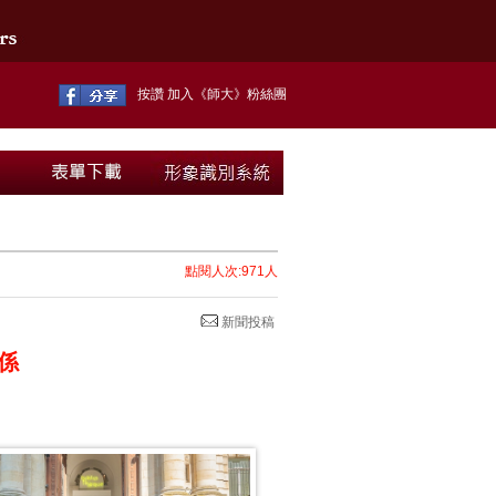
按讚 加入《師大》粉絲團
點閱人次:971人
新聞投稿
係