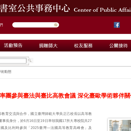
們
學術動態
率團參與臺法與臺比高教會議 深化臺歐學術夥伴關
等教育交流與合作，國立臺灣師範大學吳正己校長以高等教
事長身分，於6月16日至19日率領我國17所大專校院共27
國及比利時參與「2025臺灣—法國高等教育高峰會」及