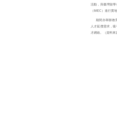
活動，與臺灣留學
（IMEC）進行
期間亦舉辦教
人才延攬需求，吸
才網絡。（資料來源：