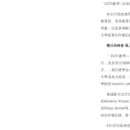
「2025臺灣—
本次行程由教
教育部、高等教育
表處，以及多個歐
大學簽署合作備忘
臺法高峰會 邁
「2025臺
行，並於翌日移師
才」，探討產學合
大學高為元校長、法國
學校長Yassine 
會議吸引法方
長Béatrice Kh
長Régis Bo
結合作備忘錄，進
6月18日延伸