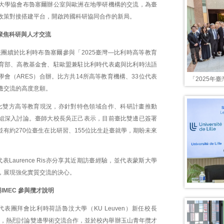
大學協會布魯塞爾辦公室與歐洲在地學研機構的交流，為臺
政策對接搭建平台，開啟跨國科研協同合作的新局。
聚焦科研與人才交流
表團續於比利時布魯塞爾參與「2025臺灣—比利時高等教育
育部、高教基金會、駐歐盟兼駐比利時代表處與比利時法語
會（ARES）合辦。比方共14所高等教育機構、33位代表
「2025年
邊交流的高度意願。
比雙方高等教育現況，亦針對特色領域合作、科研計畫推動
組深入討論。臺師大校長吳正己表示，目前臺比雙邊已簽署
有約270位臺生在比研習、155位比生赴臺就學，期盼未來
表Laurence Ris亦分享其近期訪臺經驗，並代表蒙斯大學
，展現強化實質交流的決心。
IMEC 參與攬才說明
表團拜會比利時荷語魯汶大學（KU Leuven）新任校長
ermeire，熱烈討論雙邊學術交流合作，並於校內舉辦玉山青年攬才