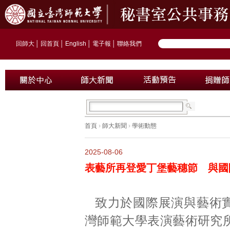
回師大
│
回首頁
│
English
│
電子報
│
聯絡我們
首頁
›
師大新聞
›
學術動態
2025-08-06
表藝所再登愛丁堡藝穗節 與國
致力於國際展演與藝術
灣師範大學表演藝術研究