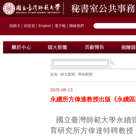
回師大
│
回首頁
│
English
│
電子報
│
聯絡我們
首頁
›
師大新聞
›
學術動態
2025-08-13
永續所方偉達教授出版《永續區
國立臺灣師範大學永續
育研究所方偉達特聘教授，