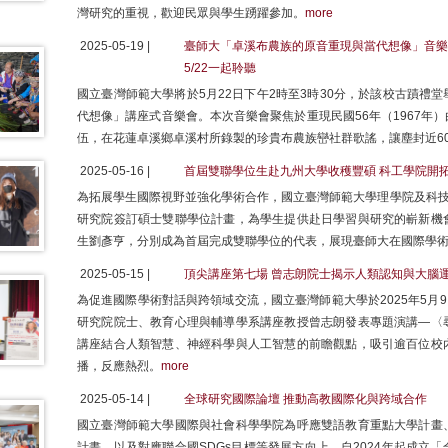
灣研究的重視，歡迎民眾與學生踴躍參加。
more
2025-05-19 |
臺師大「卓溪布農族的原音重現與當代想像」音樂會
5/22一起聆聽
國立臺灣師範大學將於5月22日下午2時至3時30分，於該校古蹟禮
代想像」講座式音樂會。本次音樂會聚焦於重現民國56年（1967年
伍，在花蓮卓溪鄉卓溪村所錄製的珍貴布農族巒社群歌謠，讓塵封近6
2025-05-16 |
首屆雙聯學位生赴九州大學收穫豐碩 科工學院開
為拓展學生國際視野並強化學術合作，國立臺灣師範大學理學院及科技
研究院簽訂碩士雙聯學位計畫，為學生提供赴日學習與研究的嶄新機
生劉彥亨，分別成為首屆完成雙聯學位的代表，展現臺師大在國際學
2025-05-15 |
頂尖講座第七場 曾志朗院士揭示人類認知與大腦
為促進國際學術對話與跨領域交流，國立臺灣師範大學於2025年5月
研究院院士、教育心理與輔導學系講座教授曾志朗發表專題演講—〈
講座結合人類智慧、神經科學與人工智慧的前瞻觀點，吸引逾百位校
播，反應熱烈。
more
2025-05-14 |
全球研究國際論壇 推動高教國際化與跨域合作
國立臺灣師範大學國際與社會科學學院為呼應雙語教育重點大學計畫
計畫，以及對應聯合國SDGs目標等發展方向上，自2024年起成立