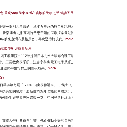
 重現58年前東臺灣布農族的天籟之聲 邀請民眾
堂舉辦一場別具意義的「卓溪布農族的原音重現與當
）由音樂學者史惟亮與許常惠帶領的民歌採集運動隊
0年的東臺灣布農族原音，再次迴盪於現代。
more
拓國際學術與職涯新局
與工程學院自112年起與日本九州大學綜合理工學
會。工業教育學系碩二汪書宇與機電工程學系碩士
術連結與學生培育上的豐碩成果。
more
運作
9日舉辦第七場「NTNU頂尖學術講座」，邀請中央
尋找失落的聯結：重新建構認知功能的兩腦說〉。
內外師生與學界專家齊聚一堂，並同步進行線上直
、實踐大學社會責任計畫、持續推動高等教育深耕
「全球研究全英語學士學位學程」並全球招生，建立