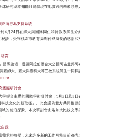
全球研究基本知能且能體現在地實踐的未來領導人
推廣正向行為支持系統
博士於4月24日在師大與團隊同仁和特教系師生介紹
成功秘訣，受到桃園市教育局劉仲成局長的感謝和支
才培育
育」國際論壇，邀請阿拉伯聯合大公國阿吉曼邦阿布
青年代表來訪，與臺師大、臺大與臺科大等三校系統師生一同探討
。
more
研究國際研討會
大學聯合主辦的國際學術研討會，5月2日及3日在
質與科技文化的新取徑」。此會議為雙方共同推動的
究領域的前沿探索。本次研討會由洛加大比較文學與
e
就自我
場需求的轉變，未來許多新的工作可能目前都尚未