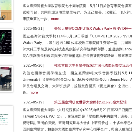
國立臺灣師範大學教育學院七十周年院慶，5月21日於教育學院會議
返校同賀，共同見證這段重要里程碑。吳正己校長、宋曜廷、印永翔
學院重要的一步。
more
2025-05-21 |
臺師大舉辦COMPUTEX Watch Party 與NVIDI
國立臺灣師範大學於114年5月19日舉辦「COMPUTEX 2025 
Watch Party」，吸引超過 190 位本校理工學院師生齊聚一堂
師大科工學院及跨域科技產業創新研究學院共同舉辦，並邀請到Leno
院AI所副所長林政宏與美術館籌備處執行長曹筱玥齊聚聆聽，帶來專
2025-05-20 |
韓國首爾大學音樂學院來訪 深化國際音樂交流合
為促進國際音樂學術交流，國立臺灣師範大學音樂學院於5月11日至14
University）音樂學院院長Choi EnSik教授與副院長Jun Seung 
師長會晤及交流、大師班授課，並觀賞音樂系《愛之萬象》之演出
係。
more
2025-05-19 |
第五屆臺灣研究世界大會將於5/21-23盛大登場
國立臺灣師範大學與中央研究院將於今(2025)年5月21日至23日召開三年一度
Taiwan Studies, WCTS)」，會議主題是「變動世局中的臺灣
視野探討臺灣的演變。臺灣研究世界大會由中研院發起， 十多年來已
回到臺灣舉辦，和臺師大國際臺灣學研究中心攜手合作，與會人數預計