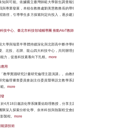
未知與可能。依據國立臺灣師範大學新生調查報告
我與專業發展，本校在教務處劉美慧教務長的帶領
學習路徑，引導學生多方探索到定向投入，逐步建立
技中心、臺北市科技領域輔導團 推動AIoT教師
師範大學與瑞昱半導體持續深化與北部高中夥伴學校
愛、北投、石牌、龍山四大科技中心，共同辦理多
核心能力，促進科技素養向下扎根。
more
務應用
辦「教學實踐研究計畫研究倫理主題演講」。由教務
研究倫理審查委員會副主任委員暨華語文教學系蕭
規範。
more
開發
於4月18日邀請化學系陳重佑助理教授，分享主題
團隊深入探索分析化學、奈米科技與熱製程交會的
微影製程。
more
與能源技術