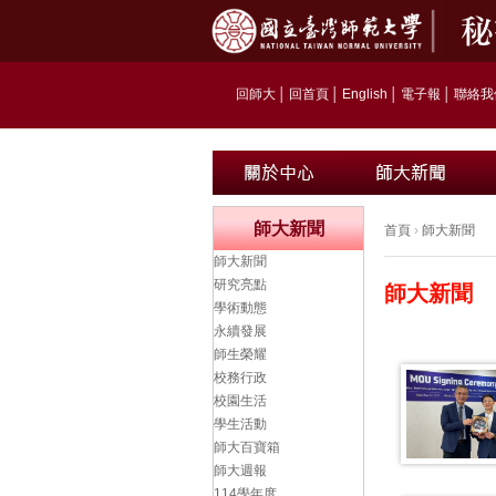
回師大
│
回首頁
│
English
│
電子報
│
聯絡我
師大新聞
首頁
›
師大新聞
師大新聞
研究亮點
師大新聞
學術動態
永續發展
師生榮耀
校務行政
校園生活
學生活動
師大百寶箱
師大週報
114學年度