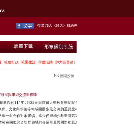
按讚 加入《師大》粉絲團
耀
|
校務行政
|
校園生活
|
學生活動
|
師大百寶箱
|
新聞投稿
育發展與學術交流里程碑
教授於114年5月22日與首爾大學教育學院院長
在深化教育、文化與學術等領域開展多元交流的重要里程
大學一向合作對象審慎，迄今僅與極少數臺灣高等
本校在國際師資培育領域的專業能量與國際能見度