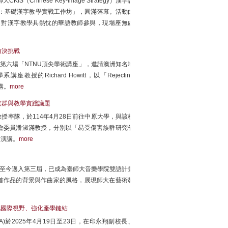
hinese Key-Image Strategy）漢字詞
下：基礎漢字教學實戰工作坊」，圓滿落幕。活動由
引對漢字教學具熱忱的華語教師參與，現場座無虛
自決挑戰
第六場「NTNU頂尖學術講座」，邀請澳洲知名地
Richard Howitt，以「Rejecting
演講。
more
族群與教學實踐議題
率隊，於114年4月28日前往中原大學，與該校
會委員潘淑滿教授，分別以「易受傷害族群研究倫
題演講。
more
動至今邁入第三屆，已成為臺師大音樂學院雙語計畫
首作品的背景與作曲家的風格，展現師大在藝術教
化國際視野、強化產學鏈結
於2025年4月19日至23日，在印永翔副校長、