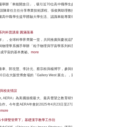
場舉辦「車能開放日」，吸引近70位高中職學生參
邀請陳韋任主任分享專業技術課程、張俊興助理教授
讓高中職學生提早體驗大學生活、認識車能專業領
系列科普講座 圓滿落幕
子年」，全球科學界齊聚一堂，共同推廣與慶祝這門
與物理學系攜手舉辦「粒子物理與宇宙學系列科普
構成宇宙的基本奧祕。
more
唯聿、郭玟慧、李詩元、蔡宗桓與楊博宇，參與臺
在大阪世博會場的「Gallery West 展出」，展
流與校友情誼
sociation, AERA）為美國規模最大、最具聲望之教育研究
今年度AERA年會於2025年4月23日至27日
。
more
 &卡牌雙管齊下」基礎漢字教學工作坊