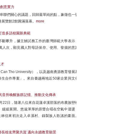
域創意實力
〉為題，串聯們關心的議題，回歸最單純的點，象徵也一切
港展覽館2館圓滿落幕。
more
打造多語校園新典範
不斷攀升，據主辧試務工作的臺灣師範大學表示，
萬人次，顯見國人對母語保存、使用、發揚的意識
人才
ho University），以及越南勇源教育發展基
師生合作專案」。來自臺越兩地近50家企業與文化
 民音所喚醒族群記憶、推動文化傳承
月22日，隨著八位來自花蓮卓溪部落的布農族巒社
》緩緩展開。悠遠渾厚的原聲合唱在空氣中迴盪，
生林信來初次走入卓溪村、錄製族人歌謠的畫面。
師長校友齊聚共賀 邁向永續教育願景