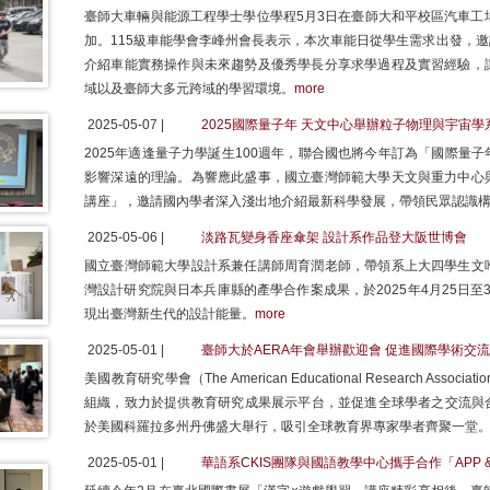
臺師大車輛與能源工程學士學位學程5月3日在臺師大和平校區汽車工
加。115級車能學會李峰州會長表示，本次車能日從學生需求出發，
介紹車能實務操作與未來趨勢及優秀學長分享求學過程及實習經驗，
域以及臺師大多元跨域的學習環境。
more
2025-05-07 |
2025國際量子年 天文中心舉辦粒子物理與宇宙學
2025年適逢量子力學誕生100週年，聯合國也將今年訂為「國際量
影響深遠的理論。為響應此盛事，國立臺灣師範大學天文與重力中心
講座」，邀請國內學者深入淺出地介紹最新科學發展，帶領民眾認識
2025-05-06 |
淡路瓦變身香座傘架 設計系作品登大阪世博會
國立臺灣師範大學設計系兼任講師周育潤老師，帶領系上大四學生文
灣設計研究院與日本兵庫縣的產學合作案成果，於2025年4月25日至30日
現出臺灣新生代的設計能量。
more
2025-05-01 |
臺師大於AERA年會舉辦歡迎會 促進國際學術交
美國教育研究學會（The American Educational Research As
組織，致力於提供教育研究成果展示平台，並促進全球學者之交流與合作。
於美國科羅拉多州丹佛盛大舉行，吸引全球教育界專家學者齊聚一堂
2025-05-01 |
華語系CKIS團隊與國語教學中心攜手合作「APP