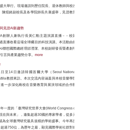
室盛大舉行。現場邀請到歷任院長、退休教師與校友
、陳焜銘副校長及各學院師長共襄盛舉，見證教育
A一同見證AI新趨勢
NVIDIA創辦人兼執行長黃仁勳主題演講直播－－校園
，共同透過直播收看這場全球矚目的科技演講。本活動由臺
vo聯想國際總經理邰瀅潔、本校副研發長暨產創學
業引言與產業趨勢分享。
more
作
日邀請韓國首爾大學（Seoul National
Hyun Attila教授來訪。本次交流內容涵蓋與本校音樂學院
，進一步深化兩校在音樂教育與展演領域的合作關
的「臺灣研究世界大會(World Congress of
：過去、現在與未來」，邀集超過30國的專家學者，從多元
成為全球臺灣研究最具規模的學術盛事。今年再度
超過750位，為歷年之最，顯見國際學術社群對臺