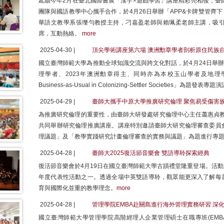
延續今年2月在臺北國際書展「漢字×遊戲學習」講座精彩亮相後，臺師大CKIS（C
團隊與國語教學中心攜手合作，於4月26日舉辦「APP&卡牌雙管齊
華語文教學系張瓅勻教授主持，刁嘉盈老師與賴珮柔老師主講，吸
席，互動熱絡。
more
2025-04-30 |
頂尖學術講座第六場 澳洲勳章學者剖析原住民族
國立臺灣師範大學為推動全球知識交流與跨文化對話，於4月24日舉辦
理學者、2023年澳洲勳章得主、同時亦為本校玉山學者及地理學系講座教授的
Business-as-Usual in Colonizing-Settler Societies」為題發表專題
2025-04-29 |
臺師大攜手中原大學推廣研究倫理 聚焦易受傷害
為推廣研究倫理的重要性，由臺師大研發處研究倫理中心主任蕭惠貞教授
共同舉辦研究倫理推廣講座。講座特別邀請臺師大研究倫理審查委員
理議題」及「教學實踐研究計畫倫理審查的實務與議題」為題進行專
2025-04-28 |
臺師大2025復活節音樂會 雙語導聆探索經典
復活節音樂會於4月19日在國立臺灣師範大學古蹟禮堂隆重登場。活
年度代表性活動之一。透過全場中英雙語導聆，觀眾能更深入了解每
育與國際化並重的教學理念。
more
2025-04-28 |
管理學院EMBA赴關島進行海外管理實務研習 深
國立臺灣師範大學管理學院高階經理人企業管理碩士在職專班(EMBA)