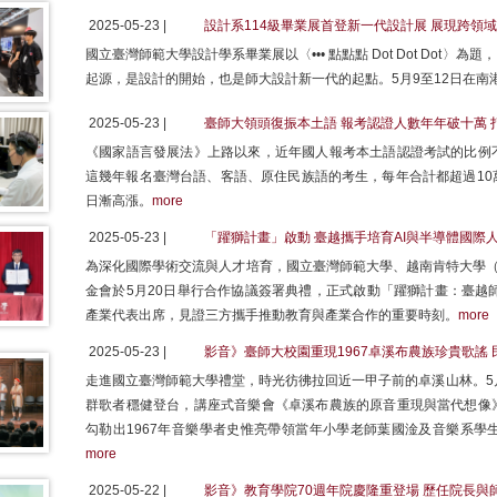
2025-05-23 |
設計系114級畢業展首登新一代設計展 展現跨領
國立臺灣師範大學設計學系畢業展以〈••• 點點點 Dot Dot Dot
起源，是設計的開始，也是師大設計新一代的起點。5月9至12日在南
2025-05-23 |
臺師大領頭復振本土語 報考認證人數年年破十萬 
《國家語言發展法》上路以來，近年國人報考本土語認證考試的比例
這幾年報名臺灣台語、客語、原住民族語的考生，每年合計都超過10
日漸高漲。
more
2025-05-23 |
「躍獅計畫」啟動 臺越攜手培育AI與半導體國際
為深化國際學術交流與人才培育，國立臺灣師範大學、越南肯特大學（Can T
金會於5月20日舉行合作協議簽署典禮，正式啟動「躍獅計畫：臺越
產業代表出席，見證三方攜手推動教育與產業合作的重要時刻。
more
2025-05-23 |
影音》臺師大校園重現1967卓溪布農族珍貴歌謠
走進國立臺灣師範大學禮堂，時光彷彿拉回近一甲子前的卓溪山林。5
群歌者穩健登台，講座式音樂會《卓溪布農族的原音重現與當代想像
勾勒出1967年音樂學者史惟亮帶領當年小學老師葉國淦及音樂系學
more
2025-05-22 |
影音》教育學院70週年院慶隆重登場 歷任院長與