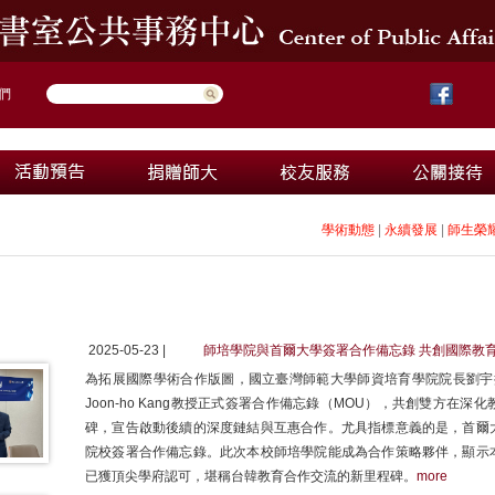
們
學術動態
|
永續發展
|
師生榮
2025-05-23 |
師培學院與首爾大學簽署合作備忘錄 共創國際教
為拓展國際學術合作版圖，國立臺灣師範大學師資培育學院院長劉宇挺
Joon-ho Kang教授正式簽署合作備忘錄（MOU），共創雙方
碑，宣告啟動後續的深度鏈結與互惠合作。尤具指標意義的是，首爾
院校簽署合作備忘錄。此次本校師培學院能成為合作策略夥伴，顯示
已獲頂尖學府認可，堪稱台韓教育合作交流的新里程碑。
more