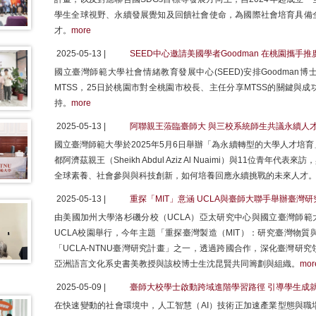
學生全球視野、永續發展覺知及回饋社會使命，為國際社會培育具備
才。
more
2025-05-13 |
SEED中心邀請美國學者Goodman 在桃園攜手
國立臺灣師範大學社會情緒教育發展中心(SEED)安排Goodman
MTSS，25日於桃園市對全桃園市校長、主任分享MTSS的關鍵與
持。
more
2025-05-13 |
阿聯親王蒞臨臺師大 與三校系統師生共議永續人
國立臺灣師範大學於2025年5月6日舉辦「為永續轉型的大學人才培
都阿濟茲親王（Sheikh Abdul Aziz Al Nuaimi）與11位
全球素養、社會參與與科技創新，如何培養回應永續挑戰的未來人才
2025-05-13 |
重探「MIT」意涵 UCLA與臺師大聯手舉辦臺灣
由美國加州大學洛杉磯分校（UCLA）亞太研究中心與國立臺灣師範
UCLA校園舉行，今年主題「重探臺灣製造（MIT）：研究臺灣物
「UCLA-NTNU臺灣研究計畫」之一，透過跨國合作，深化臺灣研
亞洲語言文化系史書美教授與該校博士生沈昆賢共同籌劃與組織。
mor
2025-05-09 |
臺師大校學士啟動跨域進階學習路徑 引導學生成
在快速變動的社會環境中，人工智慧（AI）技術正加速產業型態與職