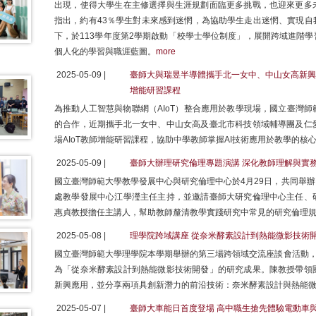
出現，使得大學生在主修選擇與生涯規劃面臨更多挑戰，也迎來更多
指出，約有43％學生對未來感到迷惘，為協助學生走出迷惘、實現自
下，於113學年度第2學期啟動「校學士學位制度」，展開跨域進階
個人化的學習與職涯藍圖。
more
2025-05-09 |
臺師大與瑞昱半導體攜手北一女中、中山女高新興科
增能研習課程
為推動人工智慧與物聯網（AIoT）整合應用於教學現場，國立臺灣
的合作，近期攜手北一女中、中山女高及臺北市科技領域輔導團及仁
場AIoT教師增能研習課程，協助中學教師掌握AI技術應用於教學的
2025-05-09 |
臺師大辦理研究倫理專題演講 深化教師理解與實
國立臺灣師範大學教學發展中心與研究倫理中心於4月29日，共同舉
處教學發展中心江學瀅主任主持，並邀請臺師大研究倫理中心主任、
惠貞教授擔任主講人，幫助教師釐清教學實踐研究中常見的研究倫理
2025-05-08 |
理學院跨域講座 從奈米酵素設計到熱能微影技術
國立臺灣師範大學理學院本學期舉辦的第三場跨領域交流座談會活動，
為「從奈米酵素設計到熱能微影技術開發」的研究成果。陳教授帶領
新興應用，並分享兩項具創新潛力的前沿技術：奈米酵素設計與熱能
2025-05-07 |
臺師大車能日首度登場 高中職生搶先體驗電動車