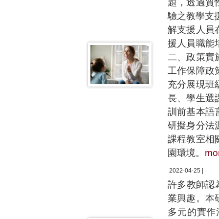
題，透過質
驗之教學支
解支援人員
援人員職能
二、政策實
工作保障政
充分展現班
長、學生選
訓前基本語
研擬身分法
課程教室相
園環境。
mo
2022-04-25 |
許多教師認
業興趣。本
多元的實作