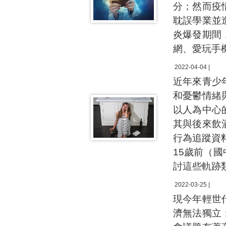
分；然而疫
耽誤學業並
炎爆發期間
網、愛玩手機
2022-04-04 |
近年來青少
和憂鬱情緒
以人為中心
其與後來飲
行為追蹤資料
15歲前（
討這些軌跡
2022-03-25 |
現今年輕世
濟無法獨立