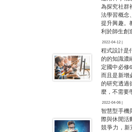
為探究社群
法學習概念
提升興趣。
利於師生創
2022-04-12 |
程式設計是
的的知識濃
定國中必修
而且是新增
的研究透過
麼，不需要
2022-04-06 |
智慧型手機
際與休閒活
競爭力，新