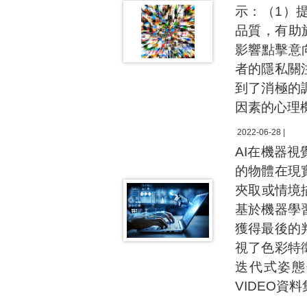
示：（1）
品質，有助
影響點擊意
者的隱私關
到了消極的
因素的心理
2022-06-28 |
AI在機器
的物體在現
夾取或情境
基於機器學
獲得最後的
視了色彩特
迭代式姿態
VIDEO資