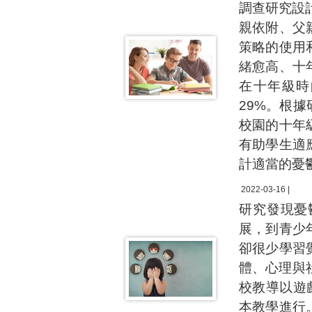
調查研究設
親依附、父
策略的使用
緒愈高、十
在十年級時
29%。根
校園的十年
有助學生適
計適當的憂
2022-03-16 |
研究發現憂
展，到青少
卻很少學習
體、心理與
校教導以遊
本教學進行