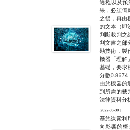
過程以及預
果，必須倚
之後，再由
的文本（即
判斷裁判之
判文書之部
勘技術，製
機器「理解
基礎，要求
分數0.8
由於機器的
到所需的裁
法律資料分
2022-06-30 |
基於線索利
向影響的概