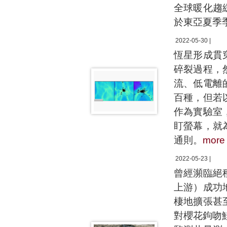
全球暖化趨
於東亞夏季
2022-05-30 |
恆星形成貫
碎裂過程，
流、低電離
百種，但若
作為實驗室
盯螢幕，就
通則。
more
2022-05-23 |
曾經瀕臨絕
上游）成功
棲地擴張甚
對櫻花鉤吻