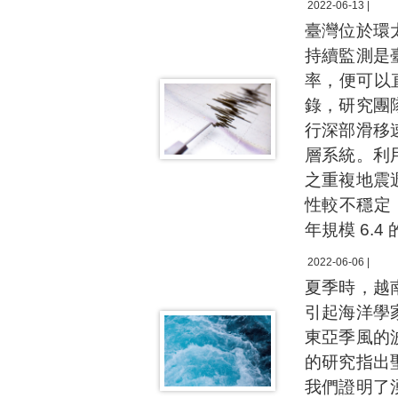
2022-06-13 |
臺灣位於環
持續監測是
率，便可以直
錄，研究團
行深部滑移
層系統。利
之重複地震
性較不穩定
年規模 6.4
2022-06-06 |
夏季時，越
引起海洋學
東亞季風的
的研究指出
我們證明了