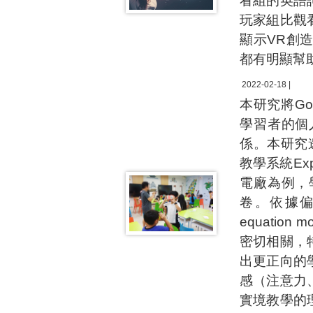
看組的英語
玩家組比觀
顯示VR創
都有明顯幫
2022-02-18 |
本研究將Go
學習者的個
係。本研究
教學系統Exp
電廠為例，
卷。依據偏最小平
equatio
密切相關，
出更正向的
感（注意力
實境教學的