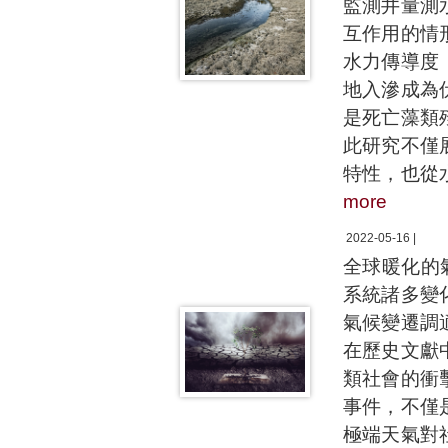
監測井量測
互作用的情
水力傳導度
地入滲成為
是死亡藻類
此研究不僅
特性，也從
more
2022-05-16 |
全球暖化的
系統諸多變
氣候變遷調
在歷史文獻
類社會的衝
事件，不僅
極端天氣對