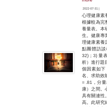
2022-07-31 |
心理健康素
根據較為完
養量表。本
生。健康專
理健康素養
點團體訪談
32)；3
析）進行題目
個因素如下
名、求助效能
= .81，
康）之間。
具有關連性
高。此研究