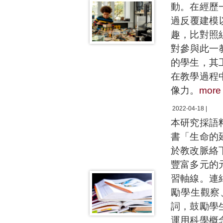
動。在經歷
過反覆建模
趣，比對照
對參與此一
的學生，其
在教學過程
像力。
more
2022-04-18 |
本研究採語
書「生命的
於教改脈絡
豐富多元的
習軸線。連
勵學生觀察
詞，鼓勵學
運用科學概