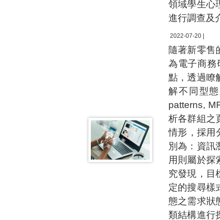
領域學生心
進行調查及
2022-07-20 |
隨著新零售
為電子商務研
點，透過瞭
解不同型態之
patterns,
析各群組之
情形，採用分群
別為：資訊
用則屬於探
究發現，目
定的搜尋樣
態之需求狀
類結構進行