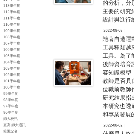
的分析，分
113學年度
主要的研究
112學年度
111學年度
設計與進行
110學年度
2022-08-08 |
109學年度
108學年度
隨著自造運
107學年度
工具種類越
106學年度
工具。為了
105學年度
104學年度
後師資培育
103學年度
容知識模型
102學年度
教師是否具
101學年度
100學年度
位職前教師
99學年度
研究結果指
98學年度
本研究也透
97學年度
96學年度
和專業發展
師大校訊
臺高‧師大通訊
2022-08-02 |
校園記者
什麼是人格特