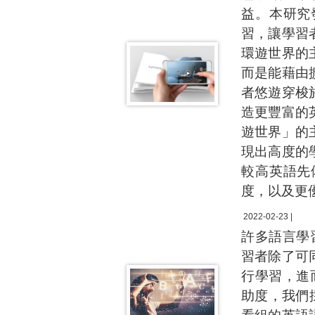
益。本研究
習，讓學習
環遊世界的
而是能藉由
者悠遊穿梭
造更豐富的
遊世界」的
現出高度的
較高英語先
度，以及更
2022-02-23 |
許多語言學
習者除了可
行學習，進
助度，我們