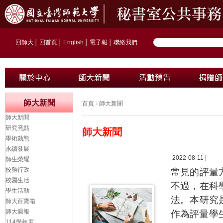
回師大
│
回首頁
│
English
│
電子報
│
聯絡我們
師大新聞
首頁
›
師大新聞
師大新聞
研究亮點
師大新聞
學術動態
永續發展
2022-08-11 |
師生榮耀
校務行政
常見的評量
校園生活
不過，在科
學生活動
法。本研究
師大百寶箱
師大週報
作為評量學
114學年度