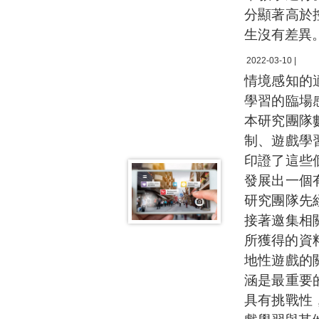
分顯著高於
生沒有差異
2022-03-10 |
情境感知的
學習的臨場
本研究團隊
制、遊戲學
印證了這些
發展出一個
研究團隊先
接著邀集相
所獲得的資
地性遊戲的
涵是最重要
具有挑戰性