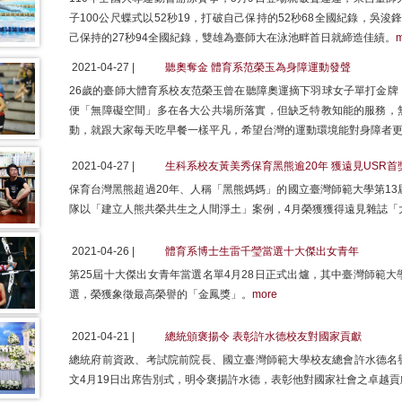
子100公尺蝶式以52秒19，打破自己保持的52秒68全國紀錄，吳浚
己保持的27秒94全國紀錄，雙雄為臺師大在泳池畔首日就締造佳績。
m
2021-04-27 |
聽奧奪金 體育系范榮玉為身障運動發聲
26歲的臺師大體育系校友范榮玉曾在聽障奧運摘下羽球女子單打金牌
便「無障礙空間」多在各大公共場所落實，但缺乏特教知能的服務，
動，就跟大家每天吃早餐一樣平凡，希望台灣的運動環境能對身障者
2021-04-27 |
生科系校友黃美秀保育黑熊逾20年 獲遠見USR首
保育台灣黑熊超過20年、人稱「黑熊媽媽」的國立臺灣師範大學第13
隊以「建立人熊共榮共生之人間淨土」案例，4月榮獲獲得遠見雜誌「
2021-04-26 |
體育系博士生雷千瑩當選十大傑出女青年
第25屆十大傑出女青年當選名單4月28日正式出爐，其中臺灣師範
選，榮獲象徵最高榮譽的「金鳳獎」。
more
2021-04-21 |
總統頒褒揚令 表彰許水德校友對國家貢獻
總統府前資政、考試院前院長、國立臺灣師範大學校友總會許水德名譽
文4月19日出席告別式，明令褒揚許水德，表彰他對國家社會之卓越貢