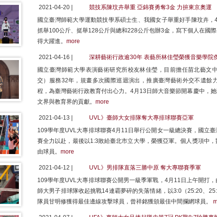
2021-04-20 |
競技系陳玟卉舉重 亞錦賽勇奪3金 力拚東京奧運
國立臺灣師範大學運動競技學系碩士生、我國女子舉重好手陳玟卉，4
抓舉100公斤、挺舉128公斤與總和228公斤包辦3金，寫下個人在
得大躍進。
more
2021-04-16 |
深耕藝術行政逾30年 表藝所林佳瑩榮獲音樂學院
國立臺灣師範大學表演藝術研究所校友林佳瑩，目前擔任苗北藝文
交）服務32年，規畫多次國際巡迴演出，推廣臺灣藝術外交不遺餘
程，為臺灣藝術行政教育付出心力。4月13日師大音樂節開幕慶中，
文界與教育界的貢獻。
more
2021-04-13 |
UVL》臺師大女排隊奪大專排球聯賽亞軍
109學年度UVL大專排球聯賽4月11日舉行公開女一級總決賽，國
賽全力以赴，最後以1:3敗給臺北市立大學，榮獲亞軍。個人獎項中
由球員。
more
2021-04-12 |
UVL》男排隊直落三勝中原 奪大專聯賽季軍
109學年度UVL大專排球聯賽公開男一級季軍戰，4月11日上午開
師大男子排球隊收起挑戰14連霸夢碎的失落情緒，以3:0（25:20、25
隊員甘明修獲得最佳邊線攻擊球員，曾祥銘獲頒最佳中間攔網球員。
m