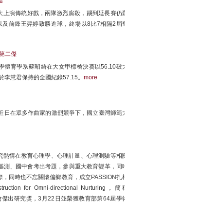
體
體大上演傳統好戲，兩隊激烈廝殺，踢到延長賽仍難
及前鋒王羿婷致勝進球，終場以8比7相隔2屆奪
槍第二傑
體育學系蘇昭綺在大女甲標槍決賽以56.10破大
於李慧君保持的全國紀錄57.15。
more
，近日在眾多作曲家的激烈競爭下，國立臺灣師範大
究熱情在教育心理學、心理計量、心理測驗等相關
基測、國中會考出考題，參與重大教育變革，同時
，同時也不忘關懷偏鄉教育，成立PASSION扎根
uction for Omni-directional Nurturing，簡稱
會傑出研究獎，3月22日並榮獲教育部第64屆學術