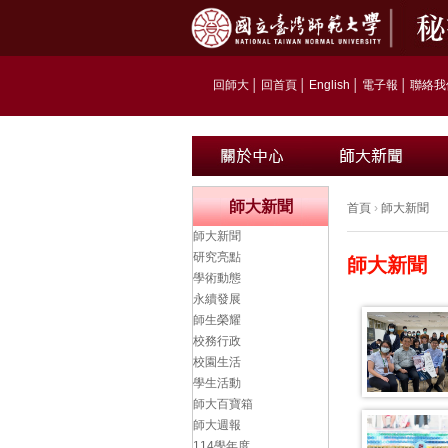
回師大
│
回首頁
│
English
│
電子報
│
聯絡我
師大新聞
首頁
›
師大新聞
師大新聞
研究亮點
師大新聞
學術動態
永續發展
師生榮耀
校務行政
校園生活
學生活動
師大百寶箱
師大週報
114學年度