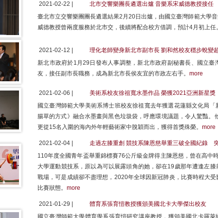
2021-02-22 |
北市交響樂團長遴選出爐 音樂系宋威德教授接任
臺北市立交響樂團團長遴選結果2月20日出爐，由國立臺灣師範大學
威德教授曾兩度服務於北市交，後續將配合校方借調，預計4月初上任
2021-02-12 |
理化老師變身新北市副市長 劉和然校友穩步蛻變
新北市政府於1月29日發布人事調整，新北市政府副秘書長、國立臺
友，接任副市長職務，成為新北市長侯友宜的市政左右手。
more
2021-02-06 |
美術系校友徐祖寬水墨作品 榮獲2021亞洲新星獎
國立臺灣師範大學美術系博士班校友徐祖寬去年獲選花蓮縣文化局「
腸草的方式》融合水墨畫與黑色垃圾袋，呼應環境議題，令人驚豔。他
更從15名入圍的海內外年輕藝術家中脫穎而出，獲得首獎殊榮。
more
2021-02-04 |
走過左膝重創 競技系陳恩慈舉重三破全國紀錄 
110年度全國青年盃舉重錦標賽76公斤級金牌得主陳恩慈，曾在高中
大學運動競技系，原以為可以展露頭角的她，卻在19歲那年遭逢左膝
戰場，可是成績卻不盡理想，2020年全球因新冠肺炎，比賽時程大
比賽狀態。
more
2021-01-29 |
體育系張育愷教授獲頒美國北卡大學傑出校友
國立臺灣師範大學體育學系張育愷研究講座教授，獲頒美國北卡羅萊納大學格林斯堡校區 