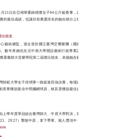
月21日在亞洲舉重錦標賽女子64公斤級賽事，以
國際賽的最佳成績，也讓目前奧運排名的她在積分上獲
傑出校友
中心藝術總監，過去曾於國立臺灣交響樂團（國臺
力。數年來她也在北中南大學開設藝術行政專業課
她獲選臺師大音樂學院第二屆傑出校友，表揚她在藝
立臺灣師範大學女子排球隊一路挺進四強決賽，每場比
，劉美菁獲頒最佳中間攔網球員，林其蓉獲頒最佳自
打，由上學年度爭冠組合臺灣師大、中原大學對決，臺
:21、29:27）擊敗中原，拿下季軍。個人獎項中，
ore