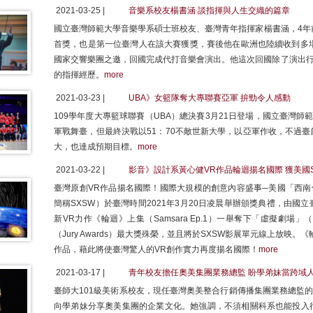
2021-03-25 |
音樂系校友楊書涵 談指揮與人生交織的篇章
國立臺灣師範大學音樂學系碩士班校友、臺灣青年指揮家楊書涵，4年前榮獲
首獎，也是第一位臺灣人在該大賽獲獎，賽後他在歐洲也陸續收到多場
國家交響樂團之邀，回國完成代打音樂會演出。他這次回國除了演出行
的指揮經歷。
more
2021-03-23 |
UBA》女籃隊奪大專聯賽亞軍 拚勁令人感動
109學年度大專籃球聯賽（UBA）總決賽3月21日登場，國立臺灣
軍戰舞臺，但最終決戰以51：70不敵世新大學，以亞軍作收，不過
大，也達成預期目標。
more
2021-03-22 |
影音》設計系黃心健VR作品輪迴揚名國際 獲美國
臺灣原創VR作品揚名國際！國際大規模的創意內容盛事─美國「西南偏南影展」（Sou
簡稱SXSW）於臺灣時間2021年3月20日凌晨舉辦頒獎典禮，由
新VR力作《輪迴》上集（Samsara Ep.1）一舉奪下「虛擬劇場」（Virtu
（Jury Awards）最大獎殊榮，並且將於SXSW影展單元線上放映
作品，藉此將使臺灣驚人的VR創作實力再度揚名國際！
more
2021-03-17 |
青年校友擔任奧美集團業務總監 盼學弟妹當跨域
臺師大101級美術系校友，現任臺灣奧美整合行銷傳播集團業務總監的
向學弟妹分享奧美集團的企業文化。她強調，不須相關科系也能投入