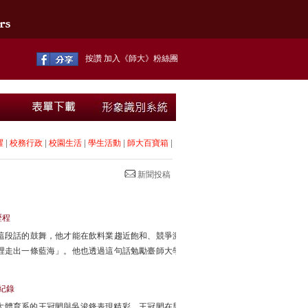
按讚 加入《師大》粉絲團
耀
|
校務行政
|
校園生活
|
學生活動
|
師大百寶箱
|
新聞投稿
歷程
這段話的鼓舞，他才能在飲料業趨近飽和、競爭激
裡走出一條藍海」。他也透過這句話勉勵臺師大學
紀錄
師大體育系的王冠閎與吳浚鋒表現精彩，王冠閎在男