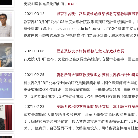
更能創造多元廣泛的面向。
more
2021-03-12 |
體育系曾明生及掌慶維老師 榮獲教育部教學實踐
教育部於3月9日公布108年度大專校院教學實踐研究計畫績優計畫，由
績優計畫（網址：https://tpr.moe.edu.tw/news），由1
慶維兩位老師獲選為通識(包括體育)學門之績優計畫，顯示本校教師之
2021-03-08 |
歷史系校友李靜慧 將接任文化部政務次長
行政院3月8日宣布，文化部政務次長由高雄流行音樂中心董事、國立
2021-02-25 |
資教所師大講座教授張國恩 獲科技部傑出特約研
科技部2月18日公布傑出特約研究員獎得獎名單，國立臺灣師範大學
來研究網路化企業訓練、電腦模擬式學習、行動學習等領域，學術成果
獎、3次傑出研究獎，3次特約研究員，今年更榮獲科技部授予象徵終
2021-02-23 |
英語系傑出校友曹逢甫 榮獲首屆「本土語言終身
國立臺灣師範大學英語系傑出校友、清華大學榮譽退休教授曹逢甫
委，編撰閩南語常用語辭彙，投入客家語常用詞辭典編輯等工作，2月
獎」。他表示，自己退而不休，仍將繼續投入，同時也要交棒給青壯