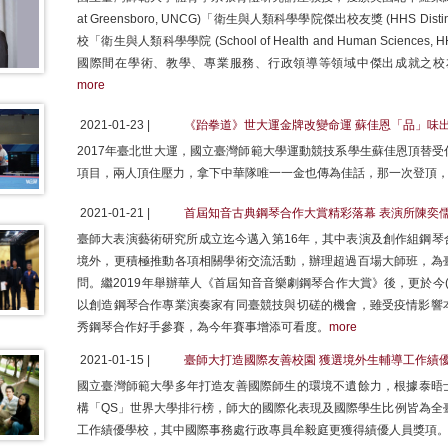
at Greensboro, UNCG)「衛生與人類科學學院傑出校友獎 (HHS Disti
校「衛生與人類科學學院 (School of Health and Human Sci
國際間在學術、教學、專業服務、行政領導等領域中傑出成就之校友 (https://hhs
more
2021-01-23 |
《跆拳道》世大運金牌改變命運 蘇佳恩「品」味
2017年臺北世大運，國立臺灣師範大學運動競技系學生蘇佳恩頂替
項目，兩人頂住壓力，拿下中華隊唯一一金也傳為佳話，那一次登頂
2021-01-21 |
首屆知音古典鋼琴合作大賞精彩落幕 表演所陳奕
臺師大表演藝術研究所成立迄今邁入第16年，其中表演及創作組鋼琴
境外，更積極推動各項相關學術交流活動，辦理超過百場大師班，為
問。繼2019年舉辦華人《首屆知音音樂劇鋼琴合作大賞》後，更於今(
以創造鋼琴合作專業演奏家有同臺競技與切磋的機會，雖受疫情影響
秀鋼琴合作好手參賽，為今年賽事增添可看度。
more
2021-01-15 |
臺師大打造國際友善校園 獲選境外生輔導工作績
國立臺灣師範大學多年打造友善國際師生的環境不遺餘力，根據泰晤士
構「QS」世界大學排行榜，師大的國際化表現及國際學生比例皆為全臺
工作績優學校，其中國際事務處行政專員牟毅庭更獲得績優人員獎項