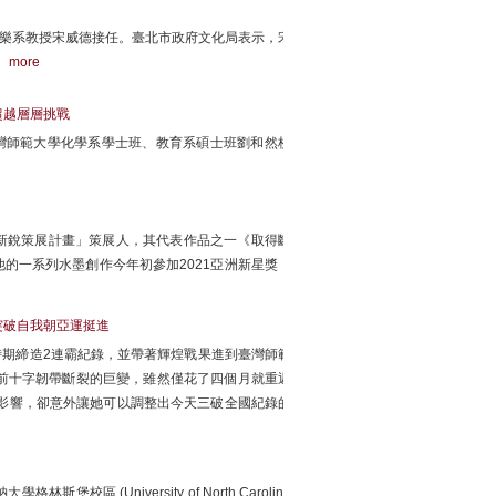
音樂系教授宋威德接任。臺北市政府文化局表示，宋
。
more
超越層層挑戰
灣師範大學化學系學士班、教育系碩士班劉和然校
新銳策展計畫」策展人，其代表作品之一《取得斷
的一系列水墨創作今年初參加2021亞洲新星獎，
突破自我朝亞運挺進
時期締造2連霸紀錄，並帶著輝煌戰果進到臺灣師範
前十字韌帶斷裂的巨變，雖然僅花了四個月就重返
受影響，卻意外讓她可以調整出今天三破全國紀錄的
(University of North Carolina