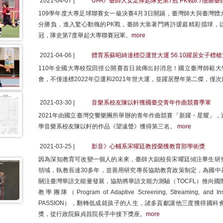
2021-04-07 |
UFA》臺師大女足捧起隊史第7冠 PK戰8:7險勝臺
109學年度大專足球聯賽女一級決賽4月3日開踢，臺灣師大與臺灣
分勝負，進入驚心動魄的PK戰，臺師大靠著門將許瑗庭精彩擋球，以
冠，隊史第7度舉起大專聯賽冠軍。
more
2021-04-06 |
體育系蘇昭綺達標亞運世大運 56.10躍居女子標
110年全國大專校院田徑公開賽首日就傳出好消息！國立臺灣師範大學
會，不僅達標2022年亞運和2021年世大運，並躍居歷年第二傑，僅次
2021-03-30 |
音樂系校友陳以軒獲國臺交青年作曲競賽季軍
2021年由國立臺灣交響樂團所舉辦的青年作曲競賽「新躍・星耀」
學音樂系校友陳以軒的作品《望遠聲》獲得第三名。
more
2021-03-25 |
影音》心輔系宋曜廷教授榮獲教育部學術獎
因為深知教育可改變一個人的未來，臺師大副校長宋曜廷傾注畢生研
領域，執教長達30多年，並善用研究專長協助教育政策制定，為國中
關注臺灣華語文能量發展，協助將華語文能力測驗（TOCFL）推向國際
教學團隊（Program of Adaptive Screening, Streaming, and Instr
PASSION），翻轉低成就孩子的人生，諸多貢獻讓他三度獲得國科
獎，從行政院蘇貞昌院長手中接下獎座。
more