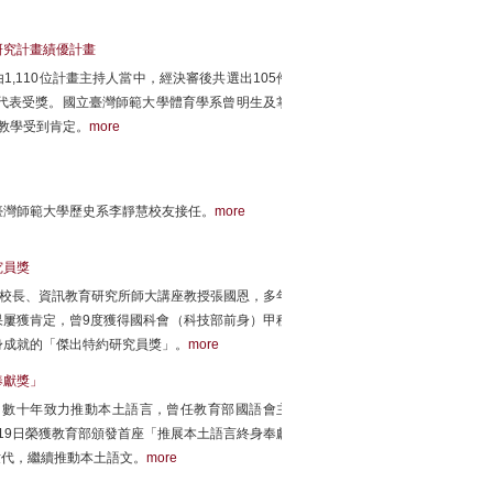
研究計畫績優計畫
1,110位計畫主持人當中，經決審後共選出105件
3位計畫主持人代表受獎。國立臺灣師範大學體育學系曾明生及掌
教學受到肯定。
more
臺灣師範大學歷史系李靜慧校友接任。
more
究員獎
前校長、資訊教育研究所師大講座教授張國恩，多年
屢獲肯定，曾9度獲得國科會（科技部前身）甲種
身成就的「傑出特約研究員獎」。
more
奉獻獎」
，數十年致力推動本土語言，曾任教育部國語會主
19日榮獲教育部頒發首座「推展本土語言終身奉獻
世代，繼續推動本土語文。
more