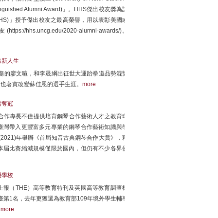
nguished Alumni Award)」。HHS傑出校友獎為該
ences, HHS)」授予傑出校友之最高榮譽，用以表彰美國或
.uncg.edu/2020-alumni-awards/)。
出新人生
受傷的廖文暄，和李晟綱出征世大運跆拳道品勢混雙
，也著實改變蘇佳恩的選手生涯。
more
儒奪冠
合作專長不僅提供培育鋼琴合作藝術人才之教育環
臺灣帶入更豐富多元專業的鋼琴合作藝術知識與學
2021)年舉辦《首屆知音古典鋼琴合作大賞》，藉
本屆比賽縮減規模僅限於國內，但仍有不少各界優
優學校
報（THE）高等教育特刊及英國高等教育調查機
第1名，去年更獲選為教育部109年境外學生輔導
。
more