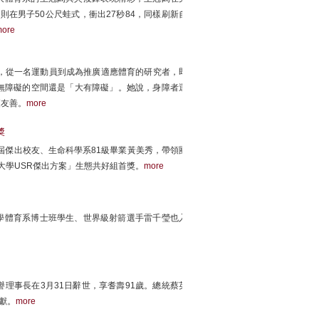
鋒則在男子50公尺蛙式，衝出27秒84，同樣刷新自
ore
，從一名運動員到成為推廣適應體育的研究者，即
無障礙的空間還是「大有障礙」。她說，身障者運
更友善。
more
獎
屆傑出校友、生命科學系81級畢業黃美秀，帶領團
大學USR傑出方案」生態共好組首獎。
more
大學體育系博士班學生、世界級射箭選手雷千瑩也入
理事長在3月31日辭世，享耆壽91歲。總統蔡英
獻。
more