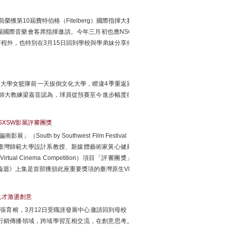
第10屆費特伯格（Fitelberg）國際指揮大賽
國際音樂會客席指揮邀請。今年三月初也應NSO
程外，也特別在3月15日回到學校與學弟妹分享他
師範大學女籃隊前一天扳倒文化大學，睽違4季重返冠
臺師大教練梁嘉音認為，球員從預賽至今進步幅度很
SXSW影展評審團獎
th by Southwest Film Festival，
國立臺灣師範大學設計系教授、新媒體藝術家黃心健最
al Cinema Competition）項目「評審團獎」
。《輪迴》上集是首部獲頒此座重要獎項的臺灣原生VR
人才激盪創意
張育榕，3月12日受職涯發展中心邀請回到母校，
行銷傳播領域，跨域學習互相交流，在創意思考上