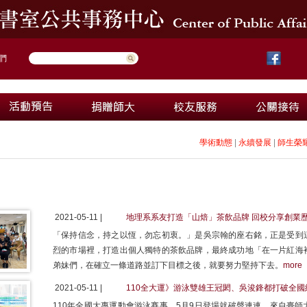
們
學術動態
|
永續發展
|
師生榮
2021-05-11 |
地理系系友打造「山焙」茶飲品牌 回校分享創業
「保持信念，持之以恆，勿忘初衷。」是吳宗翰的座右銘，正是受到
烈的市場裡，打造出個人獨特的茶飲品牌，最終成功地「在一片紅海
弟妹們，在確立一條道路並訂下目標之後，就要努力堅持下去。
more
2021-05-11 |
110全大運》游泳雙雄王冠閎、吳浚鋒都打破全國
110年全國大專運動會游泳賽事，5月9日登場就破聲連連，來自臺