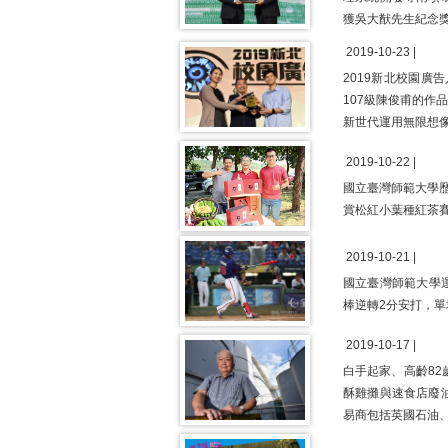
獲吳大猷先生紀念獎
2019-10-23 |
2019新北校園廣
107級陳俊甫的
新世代運用無限想
2019-10-22 |
國立臺灣師範大學
賞松紅小葉種紅茶
2019-10-21 |
國立臺灣師範大學
棒逆轉2分安打，單
2019-10-17 |
白手起家、高齡8
酥雞攤與速食店廢
易商包括英國石油