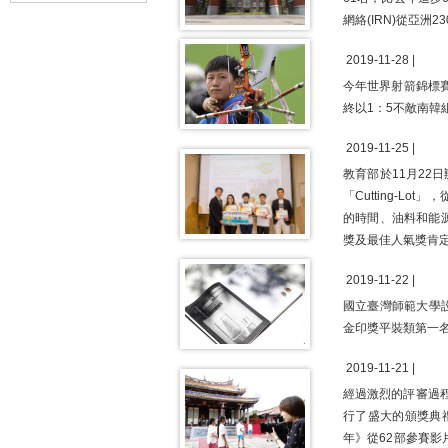
網絡(IRN)從亞
2019-11-28 |
今年世界射箭錦標
終以1：5不敵南韓
2019-11-25 |
教育部於11月22
「Cutting-
的時間、油料和能
獎及最佳人氣獎肯
2019-11-22 |
國立臺灣師範大學設計
金印獎平裝類第一
2019-11-21 |
經過激烈的評審過程
行了盛大的頒獎典
年》從62部參賽