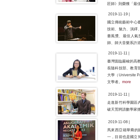
匠師》則榮獲「最
2019-11-19 |
國立傳統藝術中心臺
技術、魅力、演繹
臺風獎、最佳人氣
師、師大音樂系許
2019-11-11 |
臺灣面臨嚴峻的高
長隨科技部、教育
大學（Universi
文學者。
more
2019-11-11 |
走進新竹科學園區
破天荒聘請數學家
2019-11-08 |
馬來西亞籍華裔的
一，目前也是國立