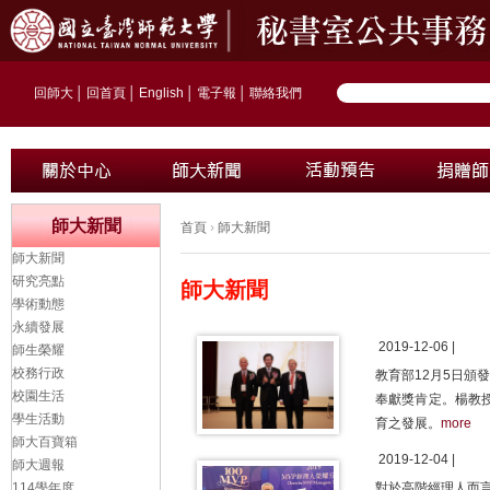
回師大
│
回首頁
│
English
│
電子報
│
聯絡我們
師大新聞
首頁
›
師大新聞
師大新聞
研究亮點
師大新聞
學術動態
永續發展
2019-12-06 |
師生榮耀
校務行政
教育部12月5日
校園生活
奉獻獎肯定。楊教
學生活動
育之發展。
more
師大百寶箱
2019-12-04 |
師大週報
114學年度
對於高階經理人而言