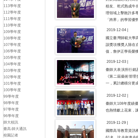
113學年度
校友、乾式熟成牛
112學年度
理領域上擊敗許多專
111學年度
「跨界」的學習優
110學年度
2019-12-04 |
109學年度
國立臺灣師範大學高
108學年度
107學年度
該獎項獲獎人除在
106學年度
值，詹伊正學長榮獲
105學年度
2019-12-03 |
104學年度
臺師大表演所行銷及
103學年度
《第二屆藝術管理
102學年度
一，累計總積分更
101學年度
100學年度
2019-12-02 |
99學年度
98學年度
臺師大108年度績
97學年度
也熱情獻上花束，
96學年度
師大校訊
2019-11-29 |
臺高‧師大通訊
國際高等教育資訊機構Q
校園記者
61名，比去年進步