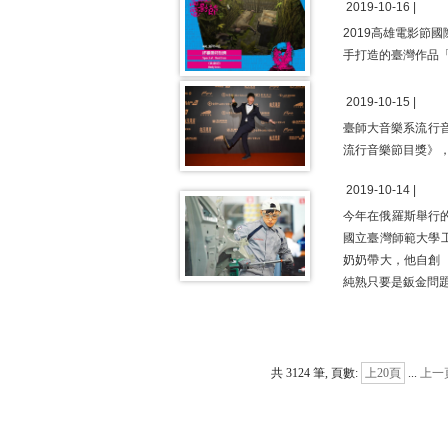
2019-10-16 |
2019高雄電影節
手打造的臺灣作品「失身記
2019-10-15 |
臺師大音樂系流行音
流行音樂節目獎》，
2019-10-14 |
今年在俄羅斯舉行
國立臺灣師範大學
奶奶帶大，他自創
純熟只要是鈑金問
共 3124 筆, 頁數:
上20頁
...
上一