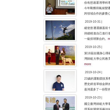
你有想過運用學科
今年剛獲得氣候變
跨領域合作的參賽
2019-10-31 |
縱使曾遭遇膝蓋前
持續精進自己進行
一級排球隊合約。
m
2019-10-25 |
第18屆全國身心障
灣師範大學公民教
more
2019-10-24 |
23歲的運動競技系
歷史締造單槓金牌
嘉鴻還多了一份堅持
2019-10-23 |
國立臺灣師範大學
理系統開發等兩項