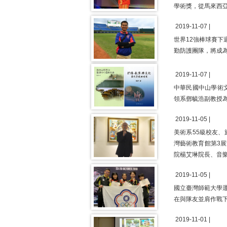
學術獎，從馬來西
2019-11-07 |
世界12強棒球賽
勤防護團隊，將成
2019-11-07 |
中華民國中山學術
領系鄧毓浩副教授為
2019-11-05 |
美術系55級校友、
灣藝術教育館第3
院楊艾琳院長、音
2019-11-05 |
國立臺灣師範大學運
在與隊友並肩作戰
2019-11-01 |