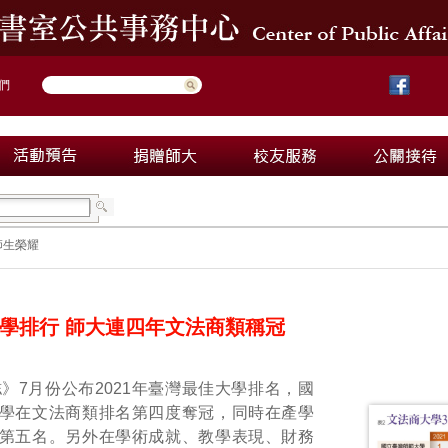
們
師生榮耀
學排行 師大連四年文法商類稱冠
》7月份公布2021年臺灣最佳大學排名，國
學在文法商類排名第四度奪冠，同時在產學
第五名。另外在學術成就、教學表現、財務