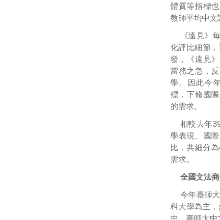
體質等指標也
教師平均中文論
《遠見》
化評比細節，
發，《遠見》
當務之急，反
學。因此今
標，下修國際
的需求。
相較去年3
學表現、國際
比，共細分為
需求。
全國文法商
今年臺師
科大學為主，
中，臺師大中