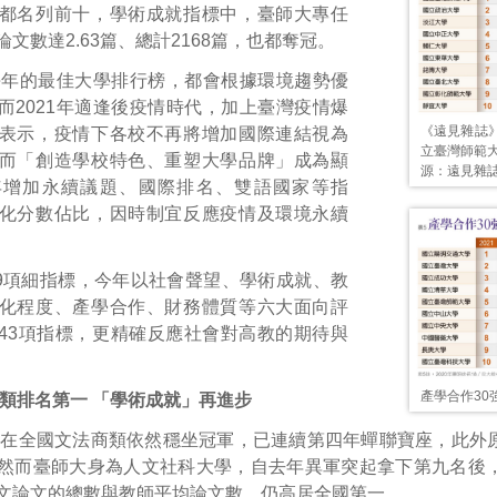
都名列前十，學術成就指標中，臺師大專任
文數達2.63篇、總計2168篇，也都奪冠。
每年的最佳大學排行榜，都會根據環境趨勢優
而2021年適逢後疫情時代，加上臺灣疫情爆
《遠見雜誌》
表示，疫情下各校不再將增加國際連結視為
立臺灣師範
而「創造學校特色、重塑大學品牌」成為顯
源：遠見雜
年增加永續議題、國際排名、雙語國家等指
化分數佔比，因時制宜反應疫情及環境永續
9項細指標，今年以社會聲望、學術成就、教
化程度、產學合作、財務體質等六大面向評
43項指標，更精確反應社會對高教的期待與
產學合作30
類排名第一 「學術成就」再進步
大在全國文法商類依然穩坐冠軍，已連續第四年蟬聯寶座，此外
然而臺師大身為人文社科大學，自去年異軍突起拿下第九名後
文論文的總數與教師平均論文數。仍高居全國第一。