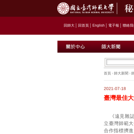
回師大
│
回首頁
│
English
│
電子報
│
聯絡我
首頁
›
師大新聞
›
2021-07-18
臺灣最佳大
《遠見雜誌
立臺灣師範大
合作指標擠進