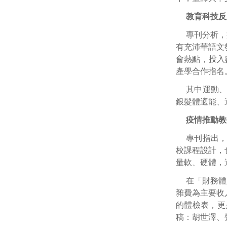
教育科技反
專刊分析，
有充沛華語文
會熱點，投入
產學合作指名
其中運動
銀髮體適能、
疫情推動教
專刊指出
校課程設計，
量軟、硬體，
在「財務體
雜費為主要收
的體檢表，更是
稿：胡世澤、