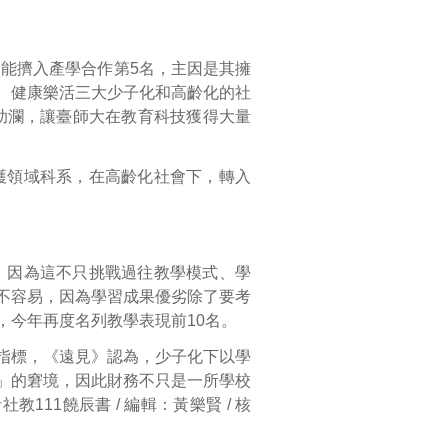
能擠入產學合作第5名，主因是其擁
、健康樂活三大少子化和高齡化的社
助瀾，讓臺師大在教育科技獲得大量
護領域科系，在高齡化社會下，轉入
，因為這不只挑戰過往教學模式、學
不容易，因為學習成果優劣除了要考
，今年再度名列教學表現前10名。
項指標，《遠見》認為，少子化下以學
」的窘境，因此財務不只是一所學校
11饒辰書 / 編輯：黃樂賢 / 核