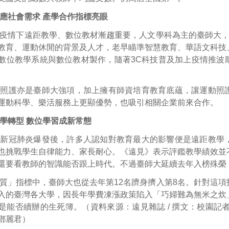
應社會需求 產學合作指標亮眼
疫情下遠距教學、數位教材漸趨重要，人文學科為主的臺師大，
教育、運動休閒的背景及人才，老早瞄準智慧教育、華語文科技
數位教學系統與數位教材製作，隨著3C科技普及加上疫情推波
。
、照護亦是臺師大強項，加上擁有師資培育教育底蘊，讓運動照
運動科學、樂活服務上更顯優勢，也吸引相關企業前來合作。
學轉型 數位學習成新常態
，新冠肺炎爆發後，許多人認知對教育最大的影響便是遠距教學
也挑戰學生自律能力、家長耐心。《遠見》表示評鑑教學績效並
還要看教師的智識能否跟上時代。不過臺師大延續去年入榜殊榮
質」指標中，臺師大也從去年第12名躋身擠入第8名。針對這
入的臺灣各大學，因長年學費凍漲政策陷入「巧婦難為無米之炊
能否續辦的生死簿。（資料來源：遠見雜誌 / 撰文：校園記者社教1
鄧麗君）