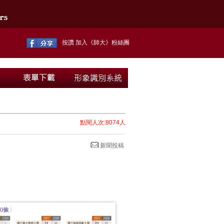
按讚 加入《師大》粉絲團
點閱人次:8074人
新聞投稿