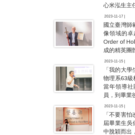
心米泓生主
2023-11-17 |
國立臺灣師
像領域的卓越
Order o
成的精英團
2023-11-15 |
「我的大學
物理系63
當年領導社
員，到畢業
2023-11-15 |
「不要害怕
屆畢業生吳
中脫穎而出