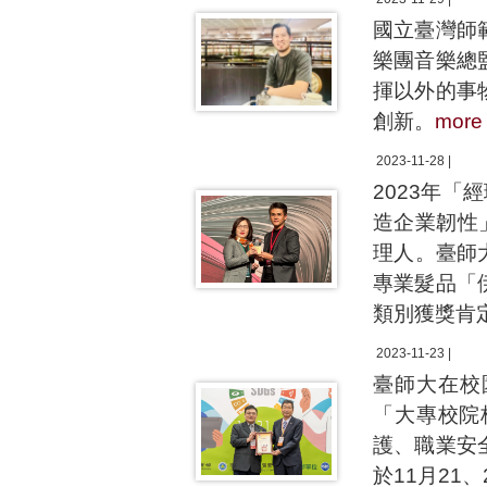
國立臺灣師
樂團音樂總
揮以外的事
創新。
more
2023-11-28 |
2023年「
造企業韌性
理人。臺師大
專業髮品「
類別獲獎肯
2023-11-23 |
臺師大在校
「大專校院
護、職業安
於11月21