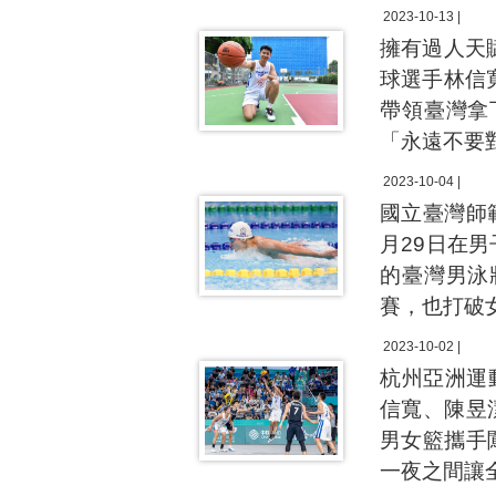
2023-10-13 |
擁有過人天
球選手林信
帶領臺灣拿
「永遠不要
2023-10-04 |
國立臺灣師
月29日在男
的臺灣男泳
賽，也打破
2023-10-02 |
杭州亞洲運
信寬、陳昱
男女籃攜手
一夜之間讓