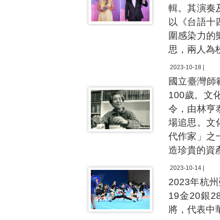
輯。其演奏
以《台語十
圍感染力的
思，兩人為
2023-10-18 |
國立臺灣師
100歲。
令，由林亨
場追思。文
代作家」之
造珍貴的資
2023-10-14 |
2023年杭
19金20
將，代表中