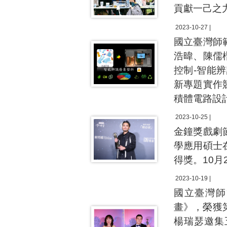
貢獻一己之
2023-10-27 |
國立臺灣師
浩暐、陳儒
控制-智能
新專題實作
積體電路設
2023-10-25 |
金鐘獎戲劇
學應用碩士
得獎。10
2023-10-19 |
國立臺灣師
畫》，榮獲
楊瑞瑟邀集