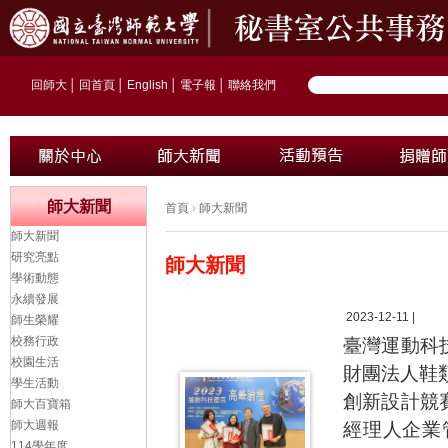
回師大
│
回首頁
│
English
│
電子報
│
聯絡我們
師大新聞
首頁
›
師大新聞
師大新聞
研究亮點
師大新聞
學術動態
永續發展
2023-12-11 |
師生榮耀
校務行政
臺灣運動科
校園生活
財團法人鞋
學生活動
創新設計競
師大百寶箱
師大週報
經理人企業管
114學年度