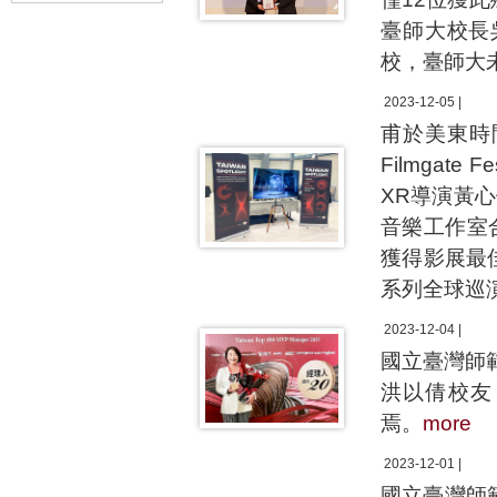
臺師大校長
校，臺師大
2023-12-05 |
甫於美東時間
Filmga
XR導演黃心健
音樂工作室合
獲得影展最佳獎
系列全球巡
2023-12-04 |
國立臺灣師範
洪以倩校友
焉。
more
2023-12-01 |
國立臺灣師