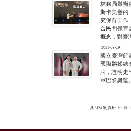
林務局舉辦
斯卡美譽的
究保育工作
合民間保育
概念，對臺
2023-09-19 |
國立臺灣師
國際體操總會
牌，證明走
軍巴黎奧運
共 3124 筆, 頁數:
上一頁
1