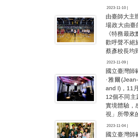
2023-11-10 |
由臺師大主
場政大由臺
《特務最政
歡呼聲不絕
蔡彥校長均
2023-11-09 |
國立臺灣師
·雅爾(Jea
and I)
12個不同
實境體驗，
視」所帶來
2023-11-04 |
國立臺灣師