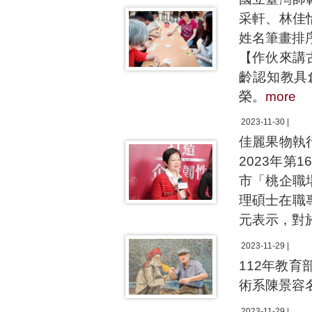
采軒、林佳
姓名筆畫排
【作伙來講
齡認知教具
榮。
more
2023-11-30 |
佳麗果物執
2023年第
市「桃企職
理碩士在職專
元表示，對
2023-11-29 |
112年教
術系陳景容
2023-11-29 |