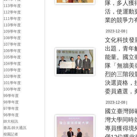
隊，多人獲
113學年度
活，使運動
112學年度
111學年度
業的競爭力
110學年度
2023-12-08 |
109學年度
108學年度
文化科技發展
107學年度
出題，青年
106學年度
能量。國立
105學年度
104學年度
隊「無牆美
103學年度
烈的三階段
102學年度
決選資格，
101學年度
100學年度
委員遴選，
99學年度
98學年度
2023-12-08 |
97學年度
國立臺灣師
96學年度
灣大學同時
師大校訊
專員獲得境
臺高‧師大通訊
校園記者
僅12位獲