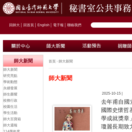
回師大
│
回首頁
│
English
│
電子報
│
聯絡我們
師大新聞
首頁
›
師大新聞
師大新聞
研究亮點
師大新聞
學術動態
永續發展
2025-10-15 |
師生榮耀
校務行政
去年甫自國
校園生活
國際史懷哲基金會
學生活動
學成就獎章
師大百寶箱
師大週報
瓊麗長期致
114學年度