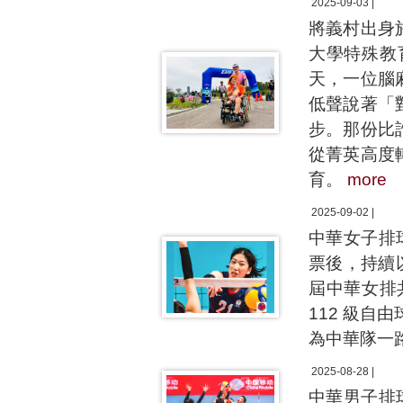
2025-09-03 |
將義村出身
大學特殊教
天，一位腦
低聲說著「
步。那份比
從菁英高度
育。
more
2025-09-02 |
中華女子排球
票後，持續
屆中華女排
112 級自
為中華隊一
2025-08-28 |
中華男子排