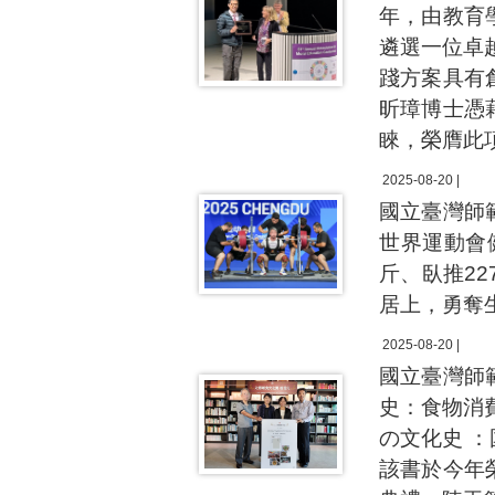
年，由教育
遴選一位卓越
踐方案具有
昕璋博士憑
睞，榮膺此
2025-08-20 |
國立臺灣師
世界運動會
斤、臥推227
居上，勇奪
2025-08-20 |
國立臺灣師
史：食物消
の文化史 
該書於今年