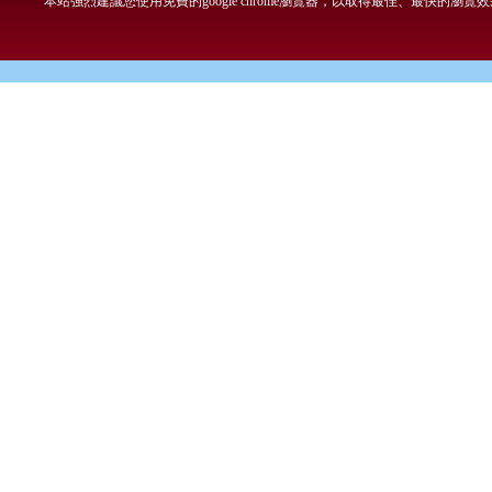
本站強烈建議您使用免費的google chrome瀏覽器，以取得最佳、最快的瀏覽