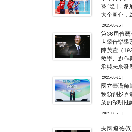
賽代訓，參
大企圖心，
2025-08-25 |
第36屆傳
大學音樂學
陳茂萱（19
教學、創作
承與未來發
2025-08-21 |
國立臺灣師
獲頒創投界
業的深耕推
2025-08-21 |
美國道德教育協會