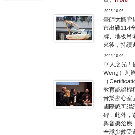
2025-10-06 |
臺師大體育
市出戰11
牌、地板吊
來後，持續
2025-10-06 |
華人之光！
Weng）
（Certific
教育認證機構（
音樂療心室
國際認可繼
碑，此外，
與音樂治療（30
全球少數受