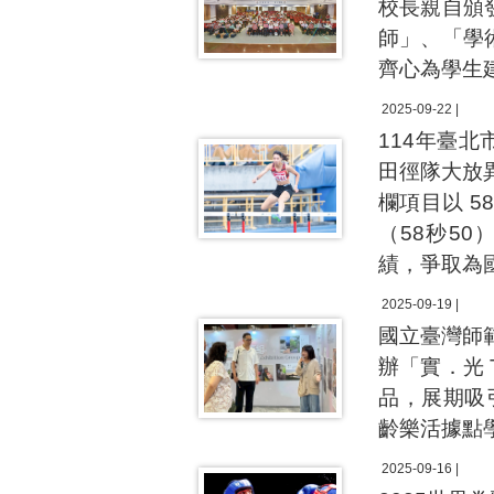
校長親自頒
師」、「學
齊心為學生
2025-09-22 |
114年臺
田徑隊大放異
欄項目以 
（58秒5
績，爭取為
2025-09-19 |
國立臺灣師
辦「實．光 T
品，展期吸
齡樂活據點
2025-09-16 |