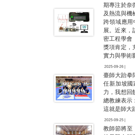
期專注於奈
及熱流與機
跨領域應用
展。近來，
密工程學會（
獎項肯定，
實力與學術
2025-09-26 |
臺師大跆拳
任新加坡國
力，我想回
總教練表示
這就是師大
2025-09-25 |
教師節將至