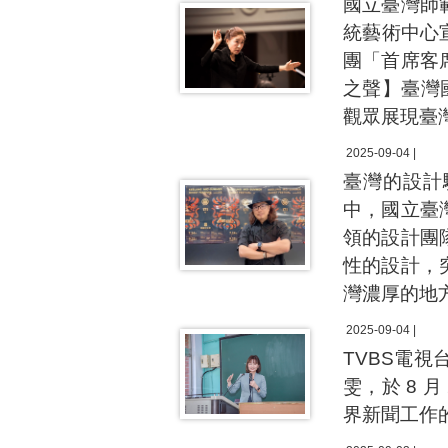
國立臺灣師
統藝術中心
團「首席客
之聲】臺灣
觀眾展現臺
2025-09-04 |
臺灣的設計驕
中，國立臺
領的設計團
性的設計，
灣濃厚的地
2025-09-04 |
TVBS電視
雯，於 8 
界新聞工作