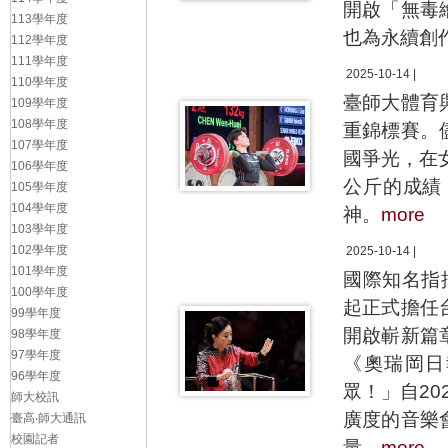
開啟「無毒
113學年度
也為永續創
112學年度
111學年度
2025-10-14 |
110學年度
臺師大體育
109學年度
108學年度
重錦標賽。
107學年度
國爭光，在女
106學年度
公斤的成績
105學年度
104學年度
神。
more
103學年度
102學年度
2025-10-14 |
101學年度
國際知名指
100學年度
起正式擔任
99學年度
開啟嶄新篇
98學年度
97學年度
《奧瑞岡日
96學年度
眾！」自2
師大校訊
廣度的音樂
臺高‧師大通訊
校園記者
量。
more