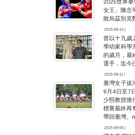
2025世
女王」陳念琴
敗烏茲別克
2025-09-15 |
曾以十九歲
學幼家科學
的歲月，最
選手，迄今
2025-09-11 |
臺灣女子拔
9月4日至
少熙教授擔
標賽最終再
帶回臺灣。
2025-09-05 |