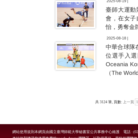
2025-08-19 |
臺師大運動
會，在女子
怡，勇奪金
2025-08-18 |
中華合球隊
位選手入選國
Oceania 
（The Wo
共 3124 筆, 頁數:
上一頁
1
網站使用規則
本網頁由國立臺灣師範大學秘書室公共事務中心維護 電話 : (02)7749-