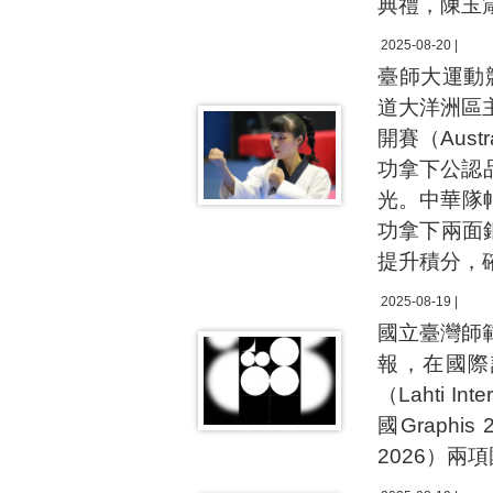
典禮，陳玉
2025-08-20 |
臺師大運動
道大洋洲區主席盃
開賽（Aus
功拿下公認
光。中華隊
功拿下兩面
提升積分，
2025-08-19 |
國立臺灣師
報，在國際
（Lahti In
國Graphis 
2026）