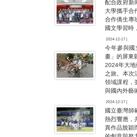
配合政府新
大學攜手合
合作僑生專
國文學習時
2024-12-17 |
今年參與國
畫」的屏東
2024年
之旅。本次
領域課程，
與國內外藝
2024-12-17 |
國立臺灣師
熱烈響應，
異作品脫穎
的創意與努