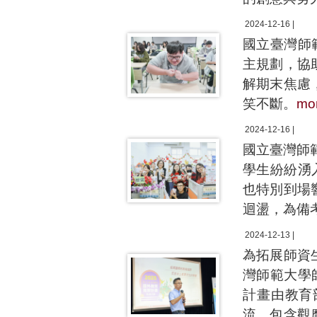
2024-12-16 |
國⽴臺灣師
主規劃，協
解期末焦慮
笑不斷。
mo
2024-12-16 |
國立臺灣師
學生紛紛湧
也特別到場
迴盪，為備
2024-12-13 |
為拓展師資
灣師範大學
計畫由教育
流，包含觀