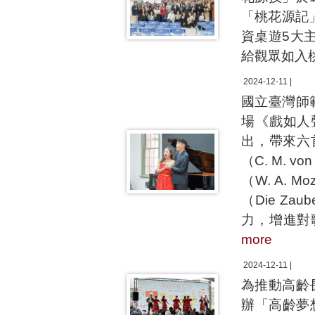
「桃花源記
資桌遊5大
給觀眾如入
2024-12-11 |
國立臺灣師
場《戲如人
出，帶來六
（C. M. 
（W. A. 
（Die Z
力，增進對
more
2024-12-11 |
為推動高齡
辦「高齡夢