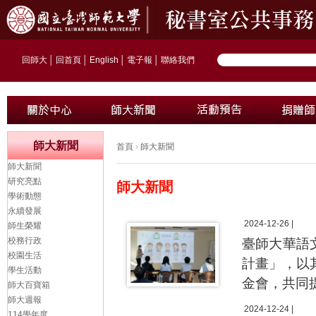
回師大
│
回首頁
│
English
│
電子報
│
聯絡我們
師大新聞
首頁
›
師大新聞
師大新聞
研究亮點
師大新聞
學術動態
永續發展
2024-12-26 |
師生榮耀
校務行政
臺師大華語
校園生活
計畫」，以
學生活動
金會，共同
師大百寶箱
師大週報
2024-12-24 |
114學年度