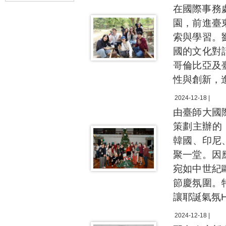
在國際事務
園，前進臺
索與學習。
國的文化對
哥倫比亞及
性與創新，
2024-12-18 |
由臺師大國際事
策劃主辦的
韓國、印尼
聚一堂。因
宛如中世紀
節慶氛圍。
讓耶誕氣氛H
2024-12-18 |