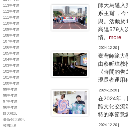
師大馬邁入
113學年度
112學年度
系主辦，今
111學年度
與。活動於
110學年度
高達579
109學年度
108學年度
情。
more
107學年度
106學年度
2024-12-20 |
105學年度
臺灣師範大
104學年度
由蔡昕璋教
103學年度
《時間的告
102學年度
101學年度
現長者運用
100學年度
99學年度
2024-12-20 |
98學年度
在2024
97學年度
跨文化交流
96學年度
師大校訊
特的季節意
臺高‧師大通訊
2024-12-20 |
校園記者