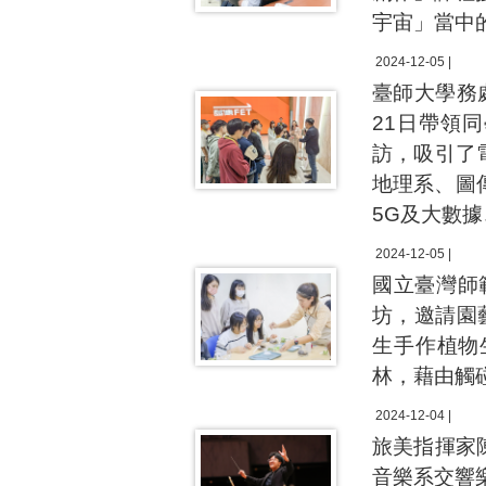
宇宙」當中
2024-12-05 |
臺師大學務
21日帶領
訪，吸引了
地理系、圖
5G及大數
2024-12-05 |
國立臺灣師
坊，邀請園藝
生手作植物
林，藉由觸
2024-12-04 |
旅美指揮家
音樂系交響