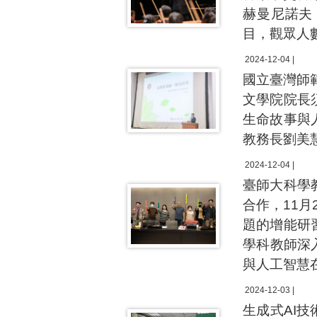
赫曼尼諾夫
目，觀眾人
2024-12-04 |
國立臺灣師
文學院院長
生命故事與
教務長劉美
2024-12-04 |
臺師大科學
合作，11
題的增能研
學科教師深
與人工智慧
2024-12-03 |
生成式AI