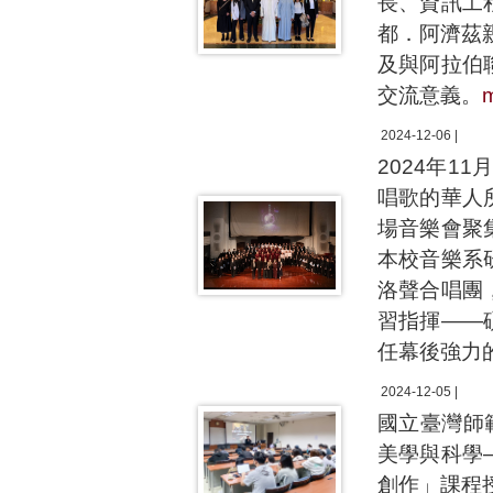
長、資訊工
都．阿濟茲親王
及與阿拉伯
交流意義。
2024-12-06 |
2024年
唱歌的華人
場音樂會聚
本校音樂系
洛聲合唱團
習指揮——
任幕後強力
2024-12-05 |
國立臺灣師
美學與科學
創作」課程