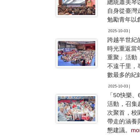
總統蕭美琴
自身從臺灣
勉勵青年以
2025-10-03 |
跨越半世紀
時光重返當年
重聚」活動
不遠千里，
數最多的紀
2025-10-03 |
「50快樂、
活動，召集
次聚首，校
帶走的涵養
懇建議。
mo