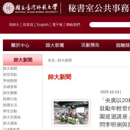
回師大
│
回首頁
│
English
│
電子報
│
聯絡我們
師大新聞
首頁
›
師大新聞
師大新聞
研究亮點
師大新聞
學術動態
永續發展
2025-10-13 |
師生榮耀
校務行政
「央廣以2
校園生活
鼓勵年輕世代
學生活動
園巡迴講座
師大百寶箱
師大週報
問李明俐與
114學年度