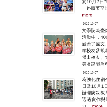
於10月2
一路膠著至
more
2025-10-07 |
文學院為臺
活動中，4
涵蓋了國文
領校友參觀
傑出校友、
笑著說能為
2025-10-07 |
為強化住宿
日及10月
辦理防災教
透過實作與
力。
more