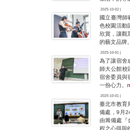
2025-10-02 |
國立臺灣師
色校園活動
欣賞，讓觀
的藝文品牌
2025-10-01 |
為了讓宿舍
師大公館校
宿舍委員與
一份心力。
2025-10-01 |
臺北市教育
備處，9月
由籌備處『
程之心得與