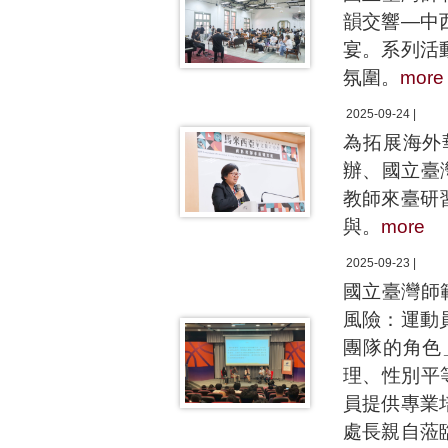
韻交響—中
宴。系列活
氛圍。
more
2025-09-24 |
為拓展海外
辦、國立臺
教師來臺研
與。
more
2025-09-23 |
國立臺灣師
風險：運動
團隊的角色
理、性別平
員提供專業
處長親自蒞