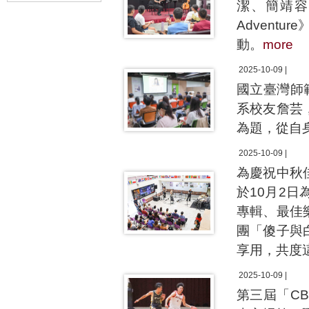
潔、簡靖容以
Advent
動。
more
2025-10-09 |
國立臺灣師
系校友詹芸
為題，從自
2025-10-09 |
為慶祝中秋佳節
於10月2
專輯、最佳
團「傻子與
享用，共度
2025-10-09 |
第三屆「C