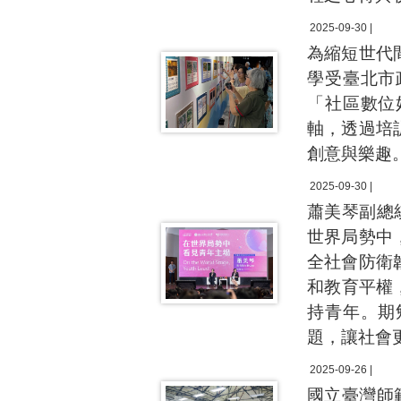
2025-09-30 |
為縮短世代
學受臺北市
「社區數位
軸，透過培
創意與樂趣
2025-09-30 |
蕭美琴副總
世界局勢中
全社會防衛
和教育平權
持青年。期
題，讓社會
2025-09-26 |
國立臺灣師