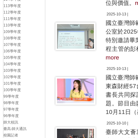
位與價值。
113學年度
112學年度
2025-10-13 |
111學年度
國立臺灣師
110學年度
公室於20
109學年度
108學年度
特別邀請畢
107學年度
程主管的彭
106學年度
more
105學年度
104學年度
2025-10-13 |
103學年度
國立臺灣師
102學年度
101學年度
東森財經5
100學年度
書長共同探
99學年度
題。節目由
98學年度
97學年度
10月11日
96學年度
師大校訊
2025-10-10 |
臺高‧師大通訊
臺師大文薈
校園記者