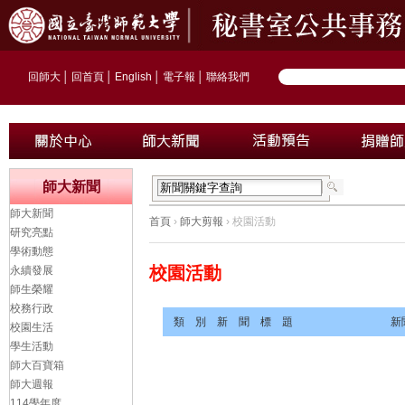
回師大
│
回首頁
│
English
│
電子報
│
聯絡我們
師大新聞
師大新聞
首頁
›
師大剪報
› 校園活動
研究亮點
學術動態
校園活動
永續發展
師生榮耀
校務行政
類 別
新 聞 標 題
新
校園生活
學生活動
師大百寶箱
師大週報
114學年度