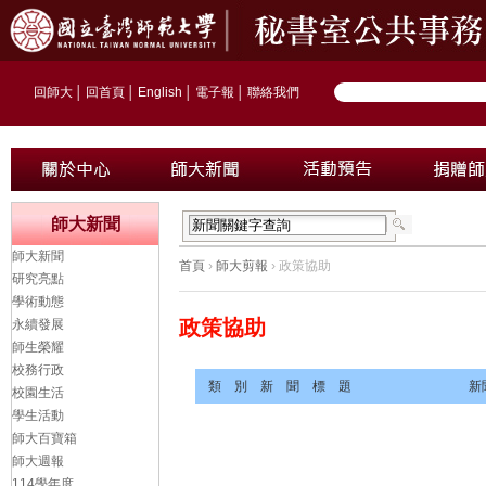
回師大
│
回首頁
│
English
│
電子報
│
聯絡我們
師大新聞
師大新聞
首頁
›
師大剪報
› 政策協助
研究亮點
學術動態
政策協助
永續發展
師生榮耀
校務行政
類 別
新 聞 標 題
新
校園生活
學生活動
師大百寶箱
師大週報
114學年度