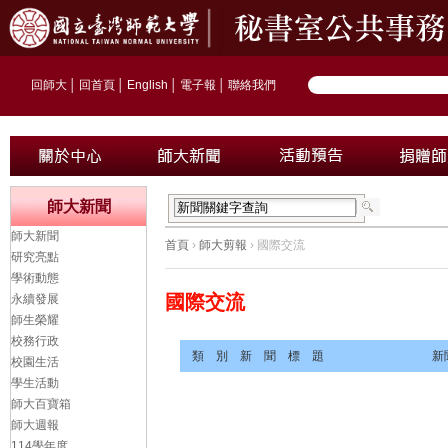
回師大
│
回首頁
│
English
│
電子報
│
聯絡我們
師大新聞
師大新聞
首頁
›
師大剪報
› 國際交流
研究亮點
學術動態
國際交流
永續發展
師生榮耀
校務行政
類 別
新 聞 標 題
新
校園生活
學生活動
師大百寶箱
師大週報
114學年度