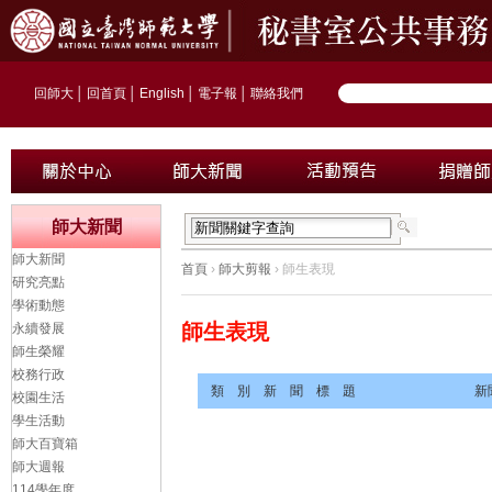
回師大
│
回首頁
│
English
│
電子報
│
聯絡我們
師大新聞
師大新聞
首頁
›
師大剪報
› 師生表現
研究亮點
學術動態
師生表現
永續發展
師生榮耀
校務行政
類 別
新 聞 標 題
新
校園生活
學生活動
師大百寶箱
師大週報
114學年度