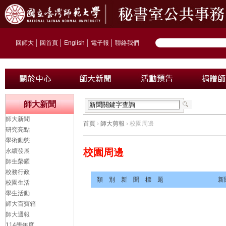
回師大
│
回首頁
│
English
│
電子報
│
聯絡我們
師大新聞
師大新聞
首頁
›
師大剪報
› 校園周邊
研究亮點
學術動態
校園周邊
永續發展
師生榮耀
校務行政
類 別
新 聞 標 題
新
校園生活
學生活動
師大百寶箱
師大週報
114學年度