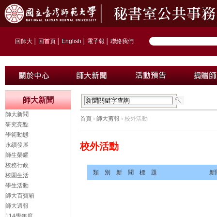
回師大
│
回首頁
│
English
│
電子報
│
聯絡我們
師大新聞
師大新聞
首頁
›
師大剪報
› 校外活動
研究亮點
學術動態
校外活動
永續發展
師生榮耀
校務行政
類 別
新 聞 標 題
新
校園生活
學生活動
師大百寶箱
師大週報
114學年度