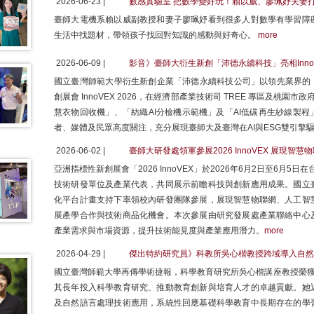
2026-06-23 |
數感實驗室 把數學變好玩！賴以威、廖珮妤夫妻
臺師大電機系賴以威副教授和妻子廖珮妤看到很多人對數學有學習障
生活中找題材，帶領孩子找回對知識的感動與好奇心。
more
2026-06-09 |
影音》臺師大衍生新創「沛德永續科技」亮相Inno
國立臺灣師範大學衍生新創企業「沛德永續科技公司」以領先業界的「
創展會 InnoVEX 2026，在經濟部產業技術司 TREE 專區及桃園市政府P
慧衣物回收機」、「紡織AI分檢機示範機」及「AI低碳再生紗線製
者、媒體及民眾高度關注，充分展現臺師大及臺灣在AI與ESG雙引擎
2026-06-02 |
臺師大研發處領軍參展2026 InnoVEX 展現智慧
亞洲指標性新創展會「2026 InnoVEX」於2026年6月2日至6月
技術研發單位及產業代表，共同展示前瞻科技與創新應用成果。國立
化平台計畫支持下率領校內研發團隊參展，展現智慧物聯網、人工智
展產學合作與技術商品化機會。本次參展由研究發展處產業聯絡中心
產業需求與市場資源，提升技術能見度與產業應用潛力。
more
2026-04-29 |
傑出特約研究員》科教所吳心楷教授跨域導入自然
國立臺灣師範大學再傳學術捷報，科學教育研究所吳心楷講座教授榮獲
其長年投入科學教育研究、推動教育創新與培育人才的卓越貢獻。她
及自然語言處理技術應用，系統性回應基礎科學教育中長期存在的學