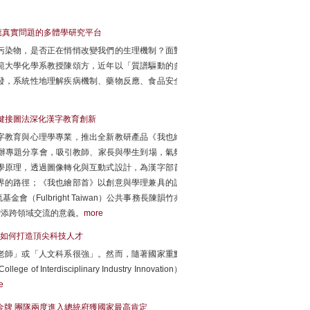
應真實問題的多體學研究平台
污染物，是否正在悄悄改變我們的生理機制？面對
範大學化學系教授陳頌方，近年以「質譜驅動的多
發，系統性地理解疾病機制、藥物反應、食品安全
以鍵接圖法深化漢字教育創新
字教育與心理學專業，推出全新教研產品《我也繪
辦專題分享會，吸引教師、家長與學生到場，氣氛
學原理，透過圖像轉化與互動式設計，為漢字部首
界的路徑；《我也繪部首》以創意與學理兼具的設
Fulbright Taiwan）公共事務長陳韻竹亦
增添跨領域交流的意義。
more
如何打造頂尖科技人才
老師」或「人文科系很強」。然而，隨著國家重點
disciplinary Industry Innovation）
e
A金牌 團隊兩度進入總統府獲國家最高肯定