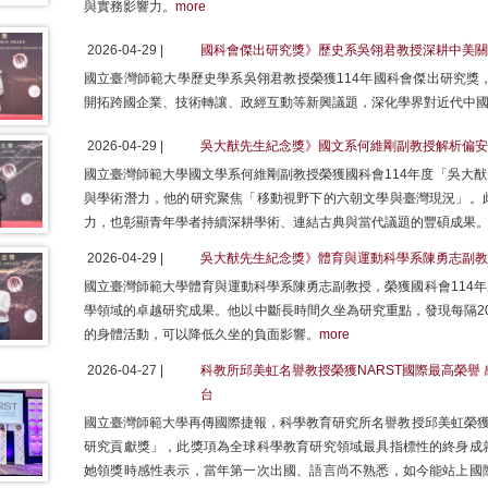
與實務影響力。
more
2026-04-29 |
國科會傑出研究獎》歷史系吳翎君教授深耕中美關
國立臺灣師範大學歷史學系吳翎君教授榮獲114年國科會傑出研究獎
開拓跨國企業、技術轉讓、政經互動等新興議題，深化學界對近代中
2026-04-29 |
吳大猷先生紀念獎》國文系何維剛副教授解析偏安
國立臺灣師範大學國文學系何維剛副教授榮獲國科會114年度「吳大
與學術潛力，他的研究聚焦「移動視野下的六朝文學與臺灣現況」。
力，也彰顯青年學者持續深耕學術、連結古典與當代議題的豐碩成果
2026-04-29 |
吳大猷先生紀念獎》體育與運動科學系陳勇志副教
國立臺灣師範大學體育與運動科學系陳勇志副教授，榮獲國科會114
學領域的卓越研究成果。他以中斷長時間久坐為研究重點，發現每隔20
的身體活動，可以降低久坐的負面影響。
more
2026-04-27 |
科教所邱美虹名譽教授榮獲NARST國際最高榮譽
台
國立臺灣師範大學再傳國際捷報，科學教育研究所名譽教授邱美虹榮獲美
研究貢獻獎」，此獎項為全球科學教育研究領域最具指標性的終身成
她領獎時感性表示，當年第一次出國、語言尚不熟悉，如今能站上國