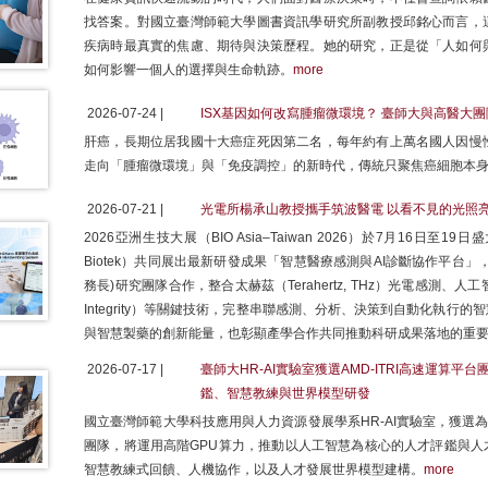
找答案。對國立臺灣師範大學圖書資訊學研究所副教授邱銘心而言，
疾病時最真實的焦慮、期待與決策歷程。她的研究，正是從「人如何
如何影響一個人的選擇與生命軌跡。
more
2026-07-24 |
ISX基因如何改寫腫瘤微環境？ 臺師大與高醫大
肝癌，長期位居我國十大癌症死因第二名，每年約有上萬名國人因慢
走向「腫瘤微環境」與「免疫調控」的新時代，傳統只聚焦癌細胞本
2026-07-21 |
光電所楊承山教授攜手筑波醫電 以看不見的光照亮
2026亞洲生技大展（BIO Asia–Taiwan 2026）於7月16日
Biotek）共同展出最新研發成果「智慧醫療感測與AI診斷協作平台
務長)研究團隊合作，整合太赫茲（Terahertz, THz）光電感測、
Integrity）等關鍵技術，完整串聯感測、分析、決策到自動化執
與智慧製藥的創新能量，也彰顯產學合作共同推動科研成果落地的重
2026-07-17 |
臺師大HR-AI實驗室獲選AMD-ITRI高速運算平台團
鑑、智慧教練與世界模型研發
國立臺灣師範大學科技應用與人力資源發展學系HR-AI實驗室，獲選為20
團隊，將運用高階GPU算力，推動以人工智慧為核心的人才評鑑與人
智慧教練式回饋、人機協作，以及人才發展世界模型建構。
more