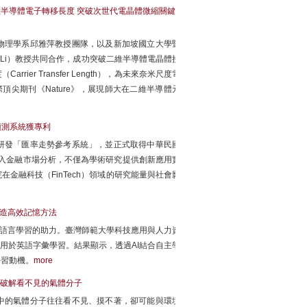
二維半導體電子轉移長度 突破次世代電晶體微縮關鍵
物理學系邱雅萍教授團隊，以及新加坡國立大學暨
g Li）教授共同合作，成功突破二維半導體電晶體接
r Transfer Length），為未來奈米尺度電
頂尖期刊《Nature》，展現師大在二維半導體元
預測系統獲專利
研發「匯率走勢參考系統」，並正式取得中華民國
術導入金融市場分析，不僅為學術研究提供創新應用實
金融科技（FinTech）領域的研究能量與社會影
打造高效記憶方法
為語言學習的助力。臺灣師範大學科技應用與人力資
用於英語字彙學習。結果顯示，透過AI結合自主學
學習動機。
more
破解看不見的氣體分子
中的氣體分子往往看不見、摸不著，卻可能與環境