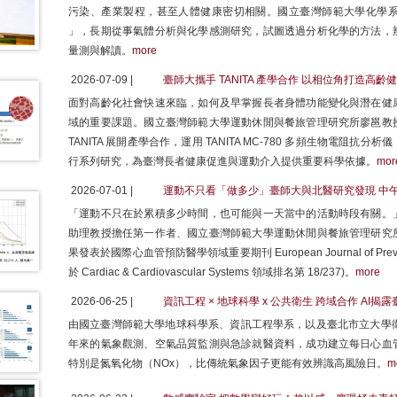
污染、產業製程，甚至人體健康密切相關。國立臺灣師範大學化學
」，長期從事氣體分析與化學感測研究，試圖透過分析化學的方法，
量測與解讀。
more
2026-07-09 |
臺師大攜手 TANITA 產學合作 以相位角打造高齡
面對高齡化社會快速來臨，如何及早掌握長者身體功能變化與潛在健
域的重要課題。國立臺灣師範大學運動休閒與餐旅管理研究所廖邕教
TANITA 展開產學合作，運用 TANITA MC-780 多頻生物電
行系列研究，為臺灣長者健康促進與運動介入提供重要科學依據。
mor
2026-07-01 |
運動不只看「做多少」臺師大與北醫研究發現 中
「運動不只在於累積多少時間，也可能與一天當中的活動時段有關。
助理教授擔任第一作者、國立臺灣師範大學運動休閒與餐旅管理研究
果發表於國際心血管預防醫學領域重要期刊 European Journal of Preventive C
於 Cardiac & Cardiovascular Systems 領域排名第 18/237)。
more
2026-06-25 |
資訊工程 × 地球科學 x 公共衛生 跨域合作 AI
由國立臺灣師範大學地球科學系、資訊工程學系，以及臺北市立大學衛
年來的氣象觀測、空氣品質監測與急診就醫資料，成功建立每日心血
特別是氮氧化物（NOx），比傳統氣象因子更能有效辨識高風險日。
m