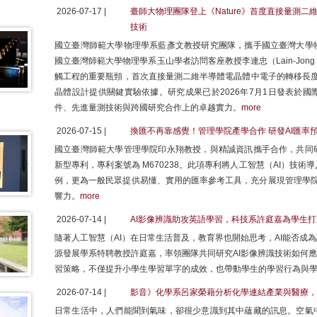
2026-07-17 |
臺師大物理團隊登上《Nature》首度直接量測
技術
國立臺灣師範大學物理學系藍彥文教授研究團隊，攜手國立臺灣大學
國立臺灣師範大學物理學系玉山學者訪問客座教授李連忠（Lain-Jon
觸工程的重要瓶頸，首次直接量測二維半導體電晶體中電子的轉移長度（Carrie
晶體設計提供關鍵實驗依據。研究成果已於2026年7月1日發表於國際
件、先進量測技術與跨國研究合作上的卓越實力。
more
2026-07-15 |
換匯不再靠感覺！管理學院產學合作 研發AI匯率
國立臺灣師範大學管理學院印永翔教授，與精誠資訊攜手合作，共同
新型專利，專利案號為 M670238。此項專利將人工智慧（AI）技
例，更為一般民眾提供易懂、實用的匯率參考工具，充分展現管理學院在
響力。
more
2026-07-14 |
AI影像辨識助攻英語學習，科技系許庭嘉為學生
隨著人工智慧（AI）在日常生活普及，教育界也開始思考，AI能否成
源發展學系特聘教授許庭嘉，率領團隊共同研究AI影像辨識技術如何應
習策略，不僅提升小學生學習單字的成效，也帶動學生的學習行為與
2026-07-14 |
影音》化學系呂家榮藉分析化學連結產業與醫療，
日常生活中，人們能聞到氣味，卻很少意識到其中蘊藏的訊息。空氣