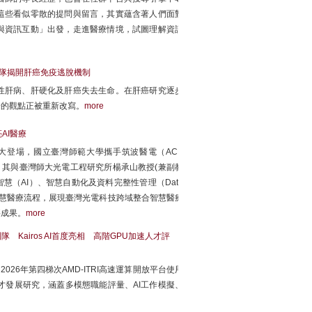
這些看似零散的提問與留言，其實蘊含著人們面對
與資訊互動」出發，走進醫療情境，試圖理解資訊
團隊揭開肝癌免疫逃脫機制
性肝病、肝硬化及肝癌失去生命。在肝癌研究逐步
身的觀點正被重新改寫。
more
AI醫療
至19日盛大登場，國立臺灣師範大學攜手筑波醫電（ACE
」，其與臺灣師大光電工程研究所楊承山教授(兼副教
人工智慧（AI）、智慧自動化及資料完整性管理（Data
行的智慧醫療流程，展現臺灣光電科技跨域整合智慧醫療
要成果。
more
隊 Kairos AI首度亮相 高階GPU加速人才評
26年第四梯次AMD-ITRI高速運算開放平台使用
才發展研究，涵蓋多模態職能評量、AI工作模擬、