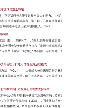
業守護球員重返賽場
，正是我們投入研發與教學最大的動力。」4月5
林哲瑄引退賽開球嘉賓。這一球，不僅象徵榮耀與
學訓練與選手照護上的深耕與投入。
more
感調查
計畫」（簡稱KIT），3月31日舉辦建置計畫十
，本次十週年記者會將特別公布「臺灣兒童幸福感調
多元的生活經驗、良好的人際關係、節制的電子產
科技與倫理，打造可信任智慧治理模式
備忘錄（MOU）」，由臺師大校長宋曜廷與雲林縣
度建構與教育應用，建立兼具效率、安全與信任的
新北市教育局打造校園心理韌性支持系統
新中心於3月23日攜手新北市政府教育局，發布全
統，並簽署合作備忘錄（MOU），同步啟動「幸福
與跨校協作機制，系統化推動校園心理韌性教育。