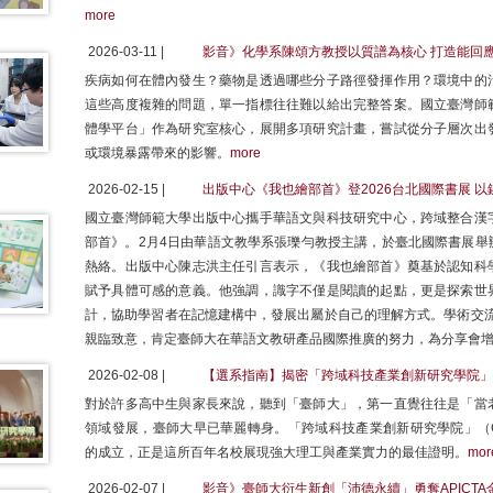
more
2026-03-11 |
影音》化學系陳頌方教授以質譜為核心 打造能回
疾病如何在體內發生？藥物是透過哪些分子路徑發揮作用？環境中的
這些高度複雜的問題，單一指標往往難以給出完整答案。國立臺灣師
體學平台」作為研究室核心，展開多項研究計畫，嘗試從分子層次出
或環境暴露帶來的影響。
more
2026-02-15 |
出版中心《我也繪部首》登2026台北國際書展 
國立臺灣師範大學出版中心攜手華語文與科技研究中心，跨域整合漢
部首》。2月4日由華語文教學系張瓅勻教授主講，於臺北國際書展舉
熱絡。出版中心陳志洪主任引言表示，《我也繪部首》奠基於認知科
賦予具體可感的意義。他強調，識字不僅是閱讀的起點，更是探索世
計，協助學習者在記憶建構中，發展出屬於自己的理解方式。學術交流基金會（
親臨致意，肯定臺師大在華語文教研產品國際推廣的努力，為分享會
2026-02-08 |
【選系指南】揭密「跨域科技產業創新研究學院」
對於許多高中生與家長來說，聽到「臺師大」，第一直覺往往是「當
領域發展，臺師大早已華麗轉身。「跨域科技產業創新研究學院」（College of Inter
的成立，正是這所百年名校展現強大理工與產業實力的最佳證明。
mor
2026-02-07 |
影音》臺師大衍生新創「沛德永續」勇奪APICT