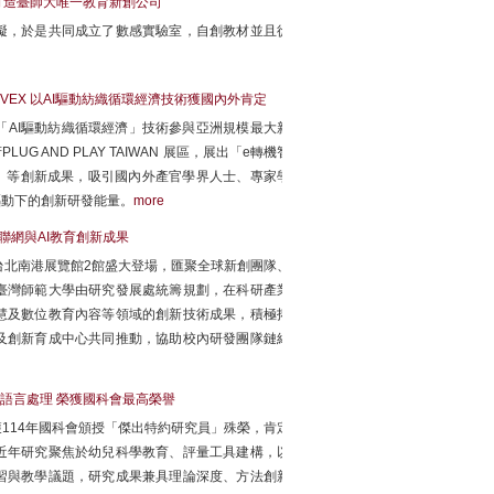
打造臺師大唯一教育新創公司
礙，於是共同成立了數感實驗室，自創教材並且從
VEX 以AI驅動紡織循環經濟技術獲國內外肯定
AI驅動紡織循環經濟」技術參與亞洲規模最大新
LUG AND PLAY TAIWAN 展區，展出「e轉機智
程」等創新成果，吸引國內外產官學界人士、專家學
驅動下的創新研發能量。
more
物聯網與AI教育創新成果
5日在台北南港展覽館2館盛大登場，匯聚全球新創團隊、
臺灣師範大學由研究發展處統籌規劃，在科研產業
慧及數位教育內容等領域的創新技術成果，積極拓
及創新育成中心共同推動，協助校內研發團隊鏈結
語言處理 榮獲國科會最高榮譽
114年國科會頒授「傑出特約研究員」殊榮，肯定
近年研究聚焦於幼兒科學教育、評量工具建構，以
習與教學議題，研究成果兼具理論深度、方法創新