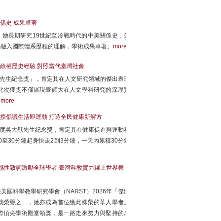
係史 成果卓著
，她長期研究19世紀至冷戰時代的中美關係史，並
國融入國際體系歷程的理解，學術成果卓著。
more
政權歷史經驗 對照當代臺灣社會
猷先生紀念獎」，肯定其在人文研究領域的傑出表現
此次獲獎不僅展現臺師大在人文學科研究的深厚實
。
more
授倡議生活即運動 打造全民健康新解方
年度吳大猷先生紀念獎，肯定其在健康促進與運動科
至30分鐘起身快走2到3分鐘，一天內累積30分鐘
 感性致詞激勵全球學者 臺灣科教實力躍上世界舞
國科學教學研究學會（NARST）2026年「傑出
就榮譽之一，她亦成為首位獲此殊榮的華人學者。
際頂尖學術殿堂領獎，是一路走來努力與堅持的成