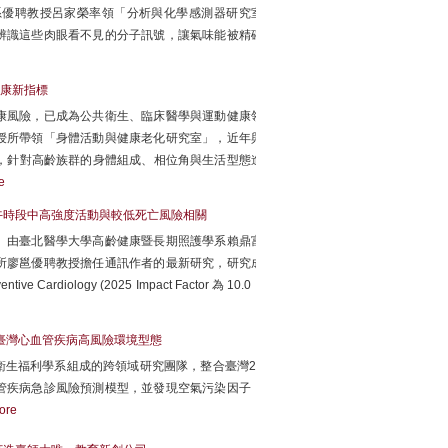
系優聘教授呂家榮率領「分析與化學感測器研究室
辨識這些肉眼看不見的分子訊號，讓氣味能被精確
健康新指標
康風險，已成為公共衛生、臨床醫學與運動健康領
授所帶領「身體活動與健康老化研究室」，近年與
阻抗分析儀，針對高齡族群的身體組成、相位角與生活型態進
e
午時段中高強度活動與較低死亡風險相關
」由臺北醫學大學高齡健康暨長期照護學系賴鼎富
所廖邕優聘教授擔任通訊作者的最新研究，研究成
ardiology (2025 Impact Factor 為 10.0，
揭露臺灣心血管疾病高風險環境型態
生福利學系組成的跨領域研究團隊，整合臺灣23
管疾病急診風險預測模型，並發現空氣污染因子，
ore