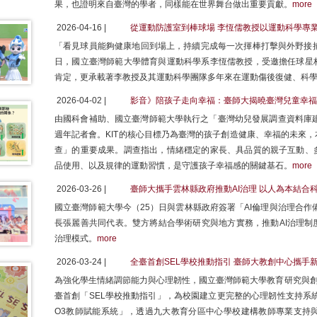
果，也證明來自臺灣的學者，同樣能在世界舞台做出重要貢獻。
more
2026-04-16 |
從運動防護室到棒球場 李恆儒教授以運動科學專
「看見球員能夠健康地回到場上，持續完成每一次揮棒打擊與外野接捕
日，國立臺灣師範大學體育與運動科學系李恆儒教授，受邀擔任球星
肯定，更承載著李教授及其運動科學團隊多年來在運動傷後復健、科
2026-04-02 |
影音》陪孩子走向幸福：臺師大揭曉臺灣兒童幸福
由國科會補助、國立臺灣師範大學執行之「臺灣幼兒發展調查資料庫建置
週年記者會。KIT的核心目標乃為臺灣的孩子創造健康、幸福的未來
查」的重要成果。調查指出，情緒穩定的家長、具品質的親子互動、
品使用、以及規律的運動習慣，是守護孩子幸福感的關鍵基石。
more
2026-03-26 |
臺師大攜手雲林縣政府推動AI治理 以人為本結合
國立臺灣師範大學今（25）日與雲林縣政府簽署「AI倫理與治理合作
長張麗善共同代表。雙方將結合學術研究與地方實務，推動AI治理制
治理模式。
more
2026-03-24 |
全臺首創SEL學校推動指引 臺師大教創中心攜手
為強化學生情緒調節能力與心理韌性，國立臺灣師範大學教育研究與創
臺首創「SEL學校推動指引」，為校園建立更完整的心理韌性支持系
O3教師賦能系統」，透過九大教育分區中心學校建構教師專業支持