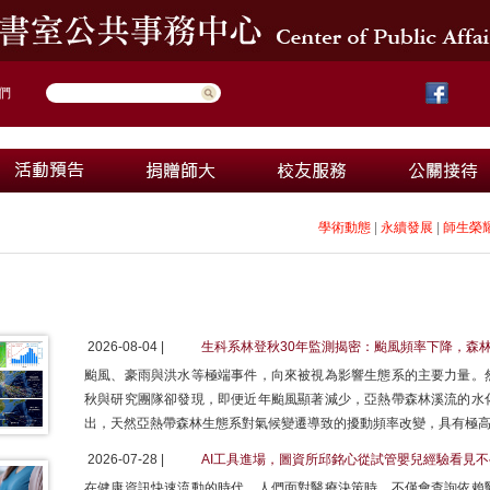
們
學術動態
|
永續發展
|
師生榮
2026-08-04 |
生科系林登秋30年監測揭密：颱風頻率下降，森
颱風、豪雨與洪水等極端事件，向來被視為影響生態系的主要力量。
秋與研究團隊卻發現，即便近年颱風顯著減少，亞熱帶森林溪流的水
出，天然亞熱帶森林生態系對氣候變遷導致的擾動頻率改變，具有極
2026-07-28 |
AI工具進場，圖資所邱銘心從試管嬰兒經驗看見
在健康資訊快速流動的時代，人們面對醫療決策時，不僅會查詢依賴