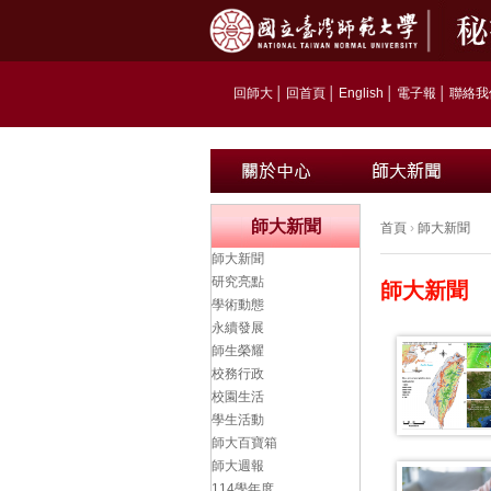
回師大
│
回首頁
│
English
│
電子報
│
聯絡我
師大新聞
首頁
›
師大新聞
師大新聞
研究亮點
師大新聞
學術動態
永續發展
師生榮耀
校務行政
校園生活
學生活動
師大百寶箱
師大週報
114學年度