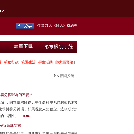
按讚 加入《師大》粉絲團
耀
|
校務行政
|
校園生活
|
學生活動
|
師大百寶箱
|
新聞投稿
林養分循環為何不變？
然而，國立臺灣師範大學生命科學系特聘教授林登
化學與養分循環，卻展現驚人的穩定。這項研究指
高的「韌性」。
more
不孕症資訊需求
醫師的專長經歷，也會在社群平台與搜尋引擎中尋