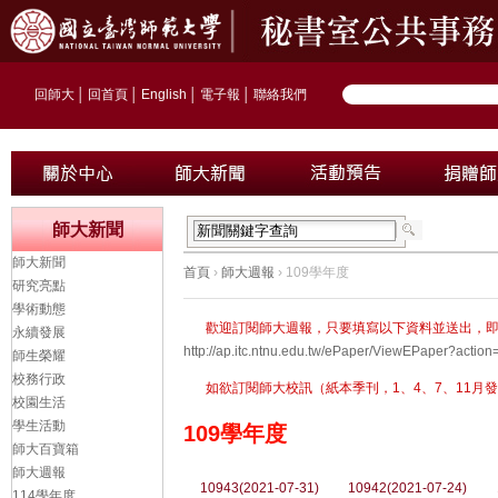
回師大
│
回首頁
│
English
│
電子報
│
聯絡我們
師大新聞
師大新聞
首頁
›
師大週報
› 109學年度
研究亮點
學術動態
歡迎訂閱師大週報，只要填寫以下資料並送出，
永續發展
http://ap.itc.ntnu.edu.tw/ePaper/ViewEPaper?ac
師生榮耀
校務行政
如欲訂閱師大校訊（紙本季刊，1、4、7、11月發行）
校園生活
學生活動
109學年度
師大百寶箱
師大週報
10943(2021-07-31)
10942(2021-07-24)
114學年度