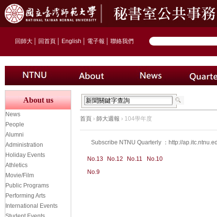
回師大
│
回首頁
│
English
│
電子報
│
聯絡我們
About us
News
首頁
›
師大週報
› 104學年度
People
Alumni
Subscribe NTNU Quarterly ：
http://ap.itc.nt
Administration
Holiday Events
No.13
No.12
No.11
No.10
Athletics
No.9
Movie/Film
Public Programs
Performing Arts
International Events
Student Events