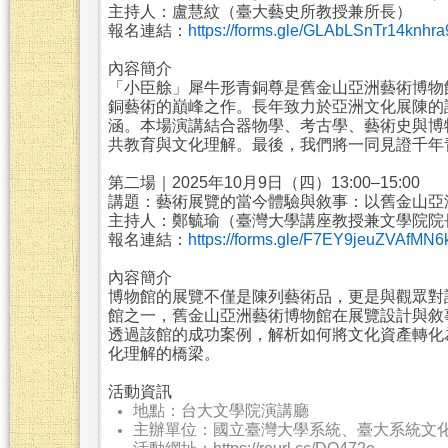
主持人：盧慧紋（臺大藝史所教授兼所長）
報名連結：
https://forms.gle/GLAbLSnTr14knhra
內容簡介
「小臣艅」犀牛形青銅尊是舊金山亞洲藝術博物
銅藝術的巔峰之作。長年致力於亞洲文化展陳的
涵。本場演講結合器物學、考古學、藝術史與博
共教育與文化理解。最後，我們將一同見證千年
第二場｜2025年10月9日（四）13:00–15:00
講題：藝術展覽的當今體驗與敘事：以舊金山亞
主持人：鄭毓瑜（臺灣大學講座教授兼文學院
報名連結：
https://forms.gle/F7EY9jeuZVAfMN6
內容簡介
博物館的展覽不僅是陳列藝術品，更是與觀眾對
館之一，舊金山亞洲藝術博物館在展覽設計與敘
透過該館的成功案例，解析如何將文化資產轉化
化理解的橋梁。
活動資訊
地點：台大文學院演講廳
主辦單位：國立臺灣大學系統、臺大系統文