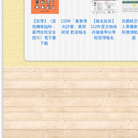
【宣導】《當
115年「素養導
【報名延長】
長榮航空
危機來臨時：
向評量」應用
112年度文物保
人專屬東
臺灣全民安全
研習 歡迎報名
存修復學分學
與澳洲航
指引》電子書
程受理報名
惠
下載