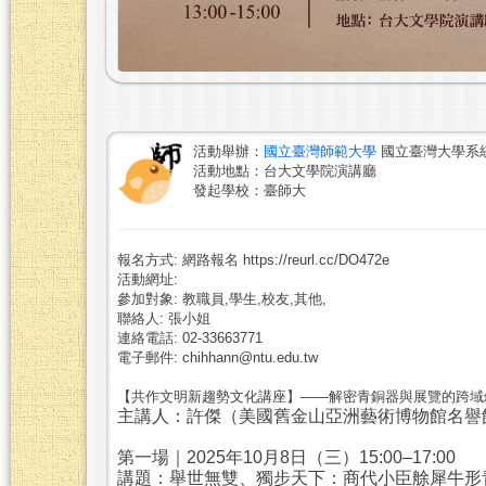
活動舉辦：
國立臺灣師範大學
國立臺灣大學系
活動地點：台大文學院演講廳
發起學校：臺師大
報名方式: 網路報名 https://reurl.cc/DO472e
活動網址:
參加對象: 教職員,學生,校友,其他,
聯絡人: 張小姐
連絡電話: 02-33663771
電子郵件: chihhann@ntu.edu.tw
【共作文明新趨勢文化講座】——解密青銅器與展覽的跨域
主講人：許傑（美國舊金山亞洲藝術博物館名譽
第一場｜2025年10月8日（三）15:00–17:00
講題：舉世無雙、獨步天下：商代小臣艅犀牛形