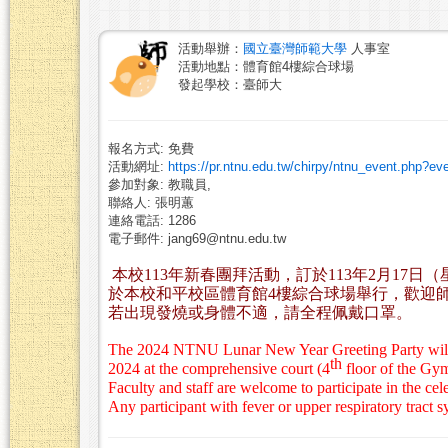
活動舉辦：
國立臺灣師範大學
人事室
活動地點：體育館4樓綜合球場
發起學校：臺師大
報名方式: 免費
活動網址:
https://pr.ntnu.edu.tw/chirpy/ntnu_event.php?e
參加對象: 教職員,
聯絡人: 張明蕙
連絡電話: 1286
電子郵件: jang69@ntnu.edu.tw
本校
113
年新春團拜活動，訂於
113
年
2
月
17
日（
於本校和平校區體育館
4
樓綜合球場舉行，歡迎
若出現發燒或身體不適，請全程佩戴口罩。
The
2024
NTNU Lunar New Year Greeting Party will 
th
2024 at the comprehensive court (4
floor of the G
Faculty and staff are welcome to participate in the cel
Any participant with fever or upper respiratory tract