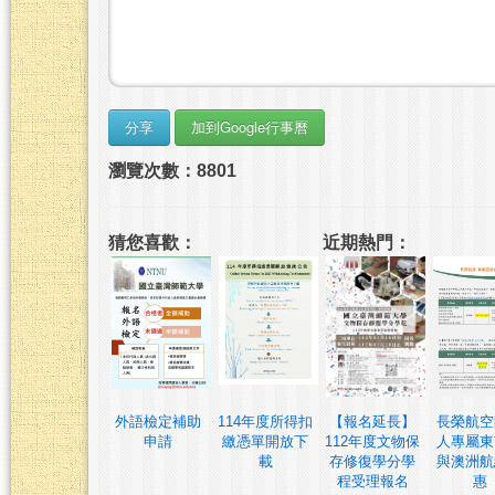
瀏覽次數：8801
猜您喜歡：
近期熱門：
外語檢定補助
114年度所得扣
【報名延長】
長榮航空
申請
繳憑單開放下
112年度文物保
人專屬東
載
存修復學分學
與澳洲航
程受理報名
惠