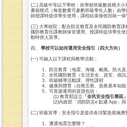
(二) 高級中等以下學校：依學校班級數規模大
書箱模式（每套數量可參酌班級學生人數）由學
師授課時提供學生使用，課程結束後收回統一保
(三) 大專校院：配合防災教育及全民國防教育
國防教育任課教師保管運用。授課時提供學生使
動時併入宣導。
四、
學校可以如何運用安全指引（四大方向）
(一) 可融入以下課程與教學活動：
1、防災教育（地震、海嘯、颱風、防火及
2、全民國防教育（生活安全、資安、假訊
3、班級輔導活動課、彈性課程
4、健康與體育（自救互救、急救基本知能
5、可直接運用的資源包括：
(1) 教育部設立
「全民安全指引專區
(2)內政部「消防防災e 點通 App」
(二) 班級宣導：安全指引是提供各項緊急措施
1、遭遇地震怎麼辦？