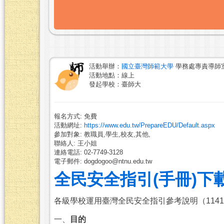
活動舉辦：
國立臺灣師範大學
學務處專責導師
活動地點：線上
發起學校：臺師大
報名方式: 免費
活動網址:
https://www.edu.tw/PrepareEDU/Default.aspx
參加對象: 教職員,學生,校友,其他,
聯絡人: 王小姐
連絡電話: 02-7749-3128
電子郵件: dogdogoo@ntnu.edu.tw
全民安全指引(手冊)下
各級學校運用臺灣全民安全指引參考說明（1141
一、
目的