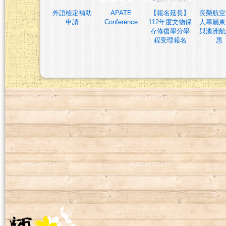
外語檢定補助
APATE
【報名延長】
長榮航空
申請
Conference
112年度文物保
人專屬東
存修復學分學
與澳洲航
程受理報名
惠