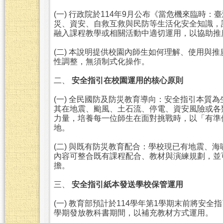
(一) 行政院於114年9月公布《當危機來臨
災、資安、自救互救與民防等生活化安全知識，
融入課程教學或相關活動中適切運用，以協助推
(二) 本說明提供校園內師生如何理解、使用與
性調整，無須制式化操作。
二、
安全指引在校園運用的核心原則
(一) 全民國防及防災教育導向：安全指引本質
其在地震、颱風、土石流、停電、資安風險或各
力量，培養每一位師生在面對挑戰時，以「有準
地。
(二) 與既有防災教育配合：學校現已有地震、
內容可整合既有課程配合、教材與演練規劃，並
擔。
三、
安全指引紙本發送學校保管運用
(一) 教育部預計於114學年第1學期末前將安
學期發放教科書期間，以補充教材方式運用。