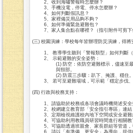
2、收到海嘯警報時怎麼辦？
3、手機沒電，停電、停水怎麼辦？
4、如何判斷假訊息？
5、家裡備災用品夠不夠？
6、如何準備緊急避難包？
7、家人集合點在哪裡？（指引附件可剪下
(三) 校園演練：學校每年皆辦理防災演練，得
1、 教導學生聽到「警報類型」如何判斷（
2、 示範避難的安全姿勢：
(1) 防空：依防空避難標示，儘速
與頸部。
(2) 防震三步驟：趴下、掩護、穩住
3、 若可至避難場域，可示範「穩定步伐
(四) 行政與校務支持：
1、請協助於校務或各項會議時機簡述安全
2、校網建立教育部「安全指引專區」連
3、定期檢視維護校內地下空間或安全避難
4、可協助利用教職員研習時間進行相關教
5、可協助透過班親會、家長群組等管道，
6、請以「有準備、更安全」為導向，提