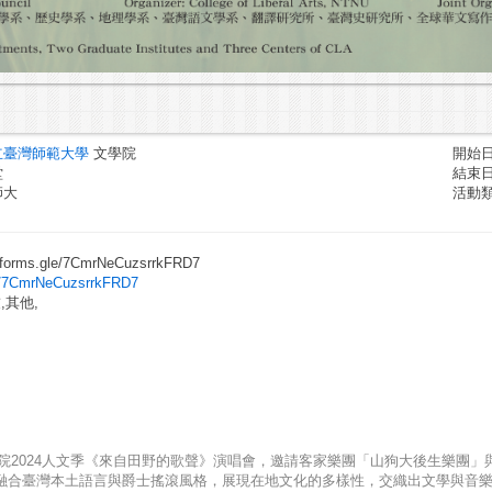
立臺灣師範大學
文學院
開始日期
堂
結束日期
師大
活動
rms.gle/7CmrNeCuzsrrkFRD7
le/7CmrNeCuzsrrkFRD7
,其他,
2024人文季《來自田野的歌聲》演唱會，邀請客家樂團「山狗大後生樂團」與臺
演出，融合臺灣本土語言與爵士搖滾風格，展現在地文化的多樣性，交織出文學與音