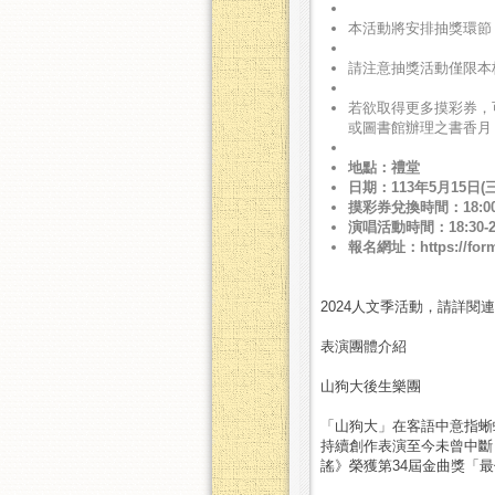
本活動將安排抽獎環節，
請注意抽獎活動僅限本
若欲取得更多摸彩券，可參與「人文影
或圖書館辦理之書香月「閱讀奇點」(
地點：禮堂
日期：113年5月15日(三
摸彩券兌換時間：18:00-
演唱活動時間：18:30-20
報名網址：https://form
2024人文季活動，請詳閱連
表演團體介紹
山狗大後生樂團
「山狗大」在客語中意指蜥
持續創作表演至今未曾中斷
謠》榮獲第34屆金曲獎「