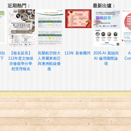
近期熱門：
最新出爐：
得扣
【報名延長】
長榮航空師大
113年 新春團拜
2026 AI 風險與
A
下
112年度文物保
人專屬東南亞
AI 倫理國際論
Con
存修復學分學
與澳洲航線優
壇
程受理報名
惠