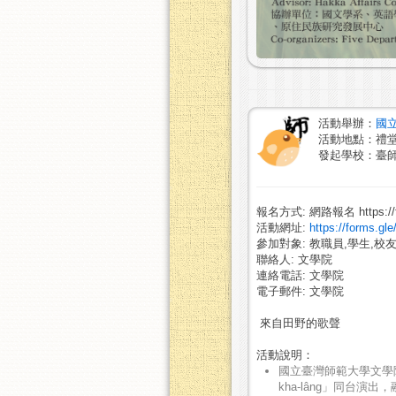
活動舉辦：
國
活動地點：禮
發起學校：臺
報名方式: 網路報名 https://fo
活動網址:
https://forms.g
參加對象: 教職員,學生,校友
聯絡人: 文學院
連絡電話: 文學院
電子郵件: 文學院
來自田野的歌聲
活動說明：
國立臺灣師範大學文學院
kha-lâng」同台