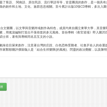
蓋了客語、 閩南語、原住民語、流行華語等等，皆是團員的創作，是一個具有
曲的創作和土地、文化、族群息息相關。至今累計出版10張CD專輯，多次入
âng為新興台文樂團，以文學與音樂跨域創作為特色，成員均來自國立東華大學，其
素，用搖滾編制打造出不落俗套的多元風格。首份專輯《夜官巡場》即入圍202
碩士班，著有與專輯同名且互文的小說。
氣味佮目屎來創作，注意著台灣的庄跤、白色恐怖受難者、社會歹命人的命運
作家鄭順聰評價裝咖人是「結合生祥樂隊(的風格)、閃靈的政治覺醒，以及陳明章