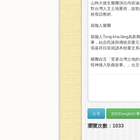
山狗大後生樂團演出內容涵
對台灣人文土地重視，故歌
校母語教材。
裝咖人樂團
裝咖人Tsng-kha-l
事，結合民謠與傳統音樂元
張嘉祥目前就讀本校臺文系
樂團自言「受著台灣土地的
怪神摻入歌曲故事。」台文
瀏覽次數：1033