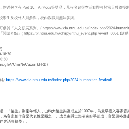
贈送包含有iPad 10、AirPods等獎品，凡報名參與本活動即可於當天獲得摸
校學生及校外人員參與，校內教職員無法參與。
展系列」( https://www.cla.ntnu.edu.tw/index.php/2024-humaniti
 https://pr.ntnu.edu.tw/chirpy/ntnu_event.php?event=8851 )活
)
18:30
:30
s.gle/7CmrNeCuzsrrkFRD7
結:
https://www.cla.ntnu.edu.tw/index.php/2024-humanities-festival/
蜴，「後生」則指年輕人，山狗大後生樂團成立於1997年，為最早投入客家音
，為客家創作音樂代表性樂團之一。成員由爵士樂演奏好手組成，音樂風格遊
最佳客語專輯獎」。