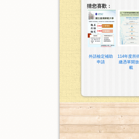
猜您喜歡：
外語檢定補助
114年度所
申請
繳憑單開放
載