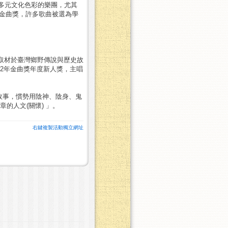
多元文化色彩的樂團，尤其
圍金曲獎，許多歌曲被選為學
音樂取材於臺灣鄉野傳說與歷史故
2年金曲獎年度新人獎，主唱
故事，慣勢用陰神、陰身、鬼
的人文(關懷) 」。
右鍵複製活動獨立網址