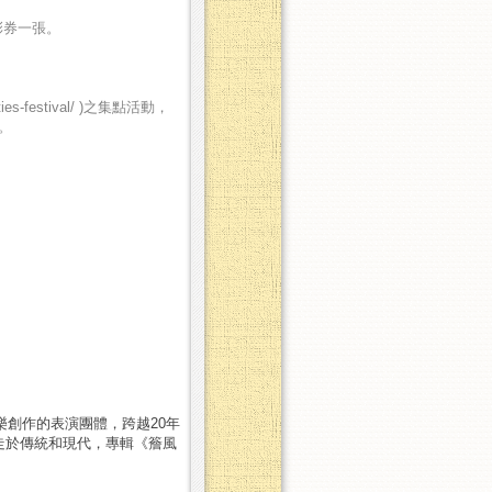
彩券一張。
es-festival/ )之集點活動，
動。
樂創作的表演團體，跨越20年
走於傳統和現代，專輯《簷風