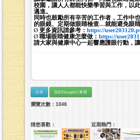
校園，讓人人都能快樂學習與工作，以
邁進。
同時也鼓勵所有辛苦的工作者，工作中
的眼鏡、定期做眼睛檢查…就能避免眼
Ø
更多資訊請參考：
https://user203120.p
Ø
職場眼睛健康怎麼做：
https://user2031
請大家與健康中心一起響應護眼行動，
瀏覽次數：1046
猜您喜歡：
近期熱門：