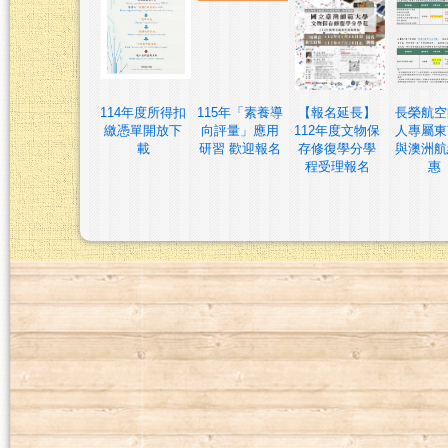
114年度所得扣
115年「素養導
【報名延長】
長榮航空
繳憑單開放下
向評量」應用
112年度文物保
人專屬東
載
研習 歡迎報名
存修復學分學
與澳洲航
程受理報名
惠