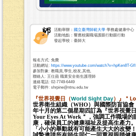
活動舉辦：
國立臺灣師範大學
學務處健康中心
活動地點：響應校園職場護眼行動眼行動
發起學校：臺師大
報名方式: 免費
活動網址:
https://www.youtube.com/watch?v=hpKen8T-GfI
參加對象: 教職員,學生,校友,其他,
聯絡人: 王仕蘋 職業安全衛生護理師
連絡電話: 02-7749-6449
電子郵件: shrpine@ntnu.edu.tw
＂Lo
『世界視覺日（
World Sight Day
）』
世界衛生組織（
WHO
）與國際防盲協會
年十月的第二個星期四訂為『世界視覺
Your Eyes At Work
＂，強調工作職場的
康，確保員工的健康福祉及提高生產力
「小小的舉動就有可能產生大大的改變
誠摯邀請所有師生同仁一同重視眼睛健