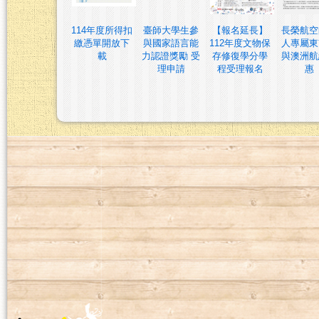
114年度所得扣
臺師大學生參
【報名延長】
長榮航空
繳憑單開放下
與國家語言能
112年度文物保
人專屬東
載
力認證獎勵 受
存修復學分學
與澳洲航
理申請
程受理報名
惠