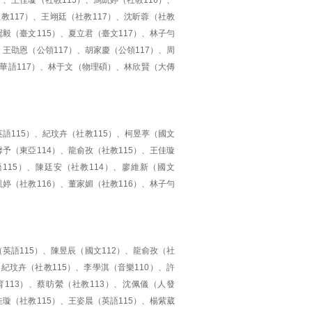
）、王佳璇（社教115）、馮凱婷（社教116）、
社教117）、王翊廷（社教117）、沈昕蓉（社教
冠毅（臺文115）、夏立君（臺文117）、林子勻
、王劭恩（公領117）、胡家慶（公領117）、周
（華語117）、林于文（物理碩）、林欣賢（大傳
英語115）、紀玟卉（社教115）、柯昱葶（國文
馨予（東亞114）、龍俞孜（社教115）、王佳璇
115）、陳廷安（社教114）、廖維新（國文
凱婷（社教116）、董家媚（社教116）、林子勻
（英語115）、陳昱辰（國文112）、龍俞孜（社
、紀玟卉（社教115）、李學淇（音樂110）、許
育113）、蔡昉縈（社教113）、沈佩儀（人發
佳璇（社教115）、王姿晨（英語115）、楊紫葳