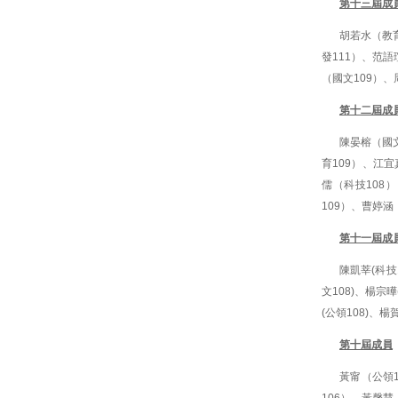
第十三屆成
胡若水（教育
發111）、范語
（國文109）、
第十二屆成
陳晏榕（國文
育109）、江
儒（科技108
109）、曹婷涵
第十一屆成
陳凱莘(科技1
文108)、楊宗曄
(公領108)、楊
第十屆成員
黃甯（公領1