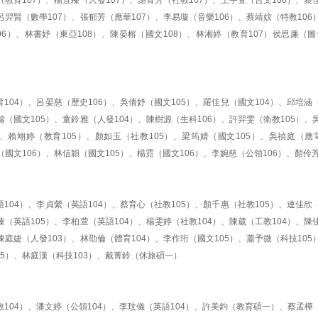
（教育107）、楊宜臻（人發107）、謝青芳（社教107）、王宇萱（台文106）、蔡
呂羿賢（數學107）、張郁芳（應華107）、李易璇（音樂106）、蔡靖妏（特教106
06）、林書妤（東亞108）、陳晏榕（國文108）、林湘婷（教育107）侯思廉（圖
104）、呂晏慈（歷史106）、吳倩妤（國文105）、羅佳兒（國文104）、邱培涵
璿（國文105）、童鈴雅（人發104）、陳樹源（生科106）、許羿雯（衛教105）、
）、賴翊婷（教育105）、顏如玉（社教105）、梁筠婧（國文105）、吳禎庭（應
（國文106）、林信穎（國文105）、楊霓（國文106）、李婉慈（公領106）、顏伶
104）、李貞縈（英語104）、蔡育心（社教105）、顏千惠（社教105）、連佳欣
臻（英語105）、李柏萱（英語104）、楊雯婷（社教104）、陳葳（工教104）、陳
陳庭婕（人發103）、林劭倫（體育104）、李作珩（國文105）、蕭予微（科技105
05）、林庭漢（科技103）、戴菁鈴（休旅碩一）
104）、潘文婷（公領104）、李玟儀（英語104）、許美鈞（教育碩一）、蔡孟樺（