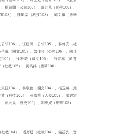
佳珊（應華107）、林士庭（體育105）、陳思安
）、楊賀閔（公領108）、廖紓凡（化學108）、
傳108）、陳凱莘（科技108）、邱文儀（應華
（公領106）、江建昕（公領105）、林修安（社
吳芊儀（國文105）、魯倢伶（公領106）、陳佳
電104）、徐雅薇（國文106）、許芷榕（教育
芳（社教105）、黃筠婷（應華106）
（東亞104）、林敬倫（國文104）、楊玉嬿（應
佳萱（科技105）、張依茜（人發105）、廖婉雅
）、賴允晨（歷史104）、劉東妮（應華105）、
社教104）、潘彥廷（社教104）、錢苾先（音