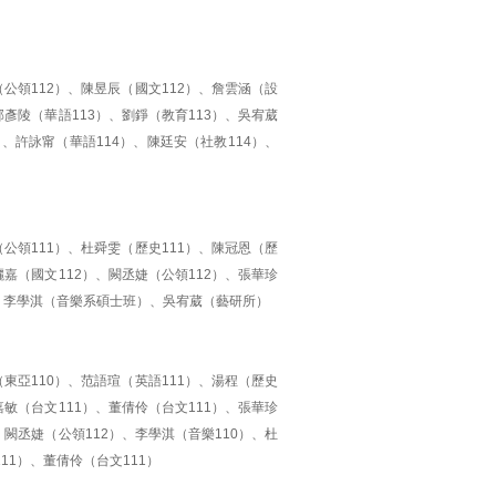
（公領112）、陳昱辰（國文112）、詹雲涵（設
邱彥陵（華語113）、劉錚（教育113）、吳宥葳
）、許詠甯（華語114）、陳廷安（社教114）、
（公領111）、杜舜雯（歷史111）、陳冠恩（歷
儷嘉（國文112）、闕丞婕（公領112）、張華珍
3）、李學淇（音樂系碩士班）、吳宥葳（藝研所）
（東亞110）、范語瑄（英語111）、湯程（歷史
嘉敏（台文111）、董倩伶（台文111）、張華珍
、闕丞婕（公領112）、李學淇（音樂110）、杜
11）、董倩伶（台文111）