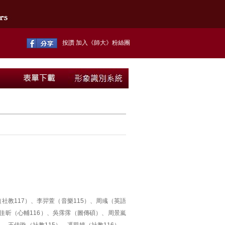
按讚 加入《師大》粉絲團
（社教117）、李羿萱（音樂115）、周彧（英語
、郭佳昕（心輔116）、吳霈霈（圖傳碩）、周景嵐