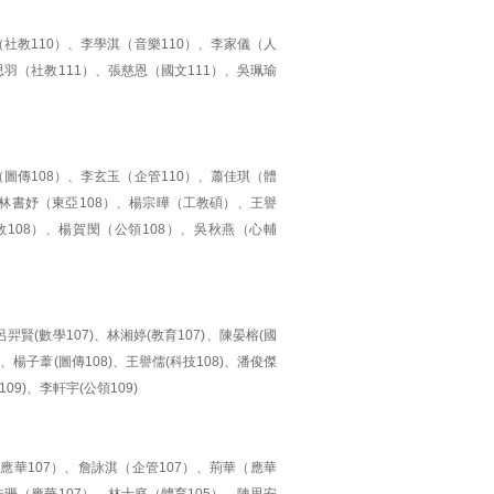
（社教110）、李學淇（音樂110）、李家儀（人
思羽（社教111）、張慈恩（國文111）、吳珮瑜
）
（圖傳108）、李玄玉（企管110）、蕭佳琪（體
）、林書妤（東亞108）、楊宗曄（工教碩）、王譽
教108）、楊賀閔（公領108）、吳秋燕（心輔
呂羿賢(數學107)、林湘婷(教育107)、陳晏榕(國
)、楊子葦(圖傳108)、王譽儒(科技108)、潘俊傑
09)、李軒宇(公領109)
應華107）、詹詠淇（企管107）、荊華（應華