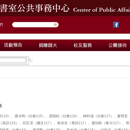
們
員
115）、羅卉昀（社教115）、梁朝勛（社教116）、林昀箴（社教117）、廖彗安
晨（英語115）、邱苡安（國文117）、林洸含（華語117）、葉怡昕（教分117）