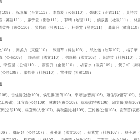
員
109）、祝嘉敏（台文111）、李岱凝（公領110）、張婕汝（企管111）、黃詩芸
瑄（英語111）、廖于云（衛教111）、郭晴（地理111）、饒辰書（社教111）、林
周柔卉（東亞110）、吳晨皓（社教111）、杜舜雯（歷史111）、蕭富升（教育110
員
108）、周柔卉（東亞110）、陳凱莘（科技108）、邱文儀（映華107）、楊子葦
宜真（公領109）、鍾尚佑（國文110）、鄧鈺樺（國文108）、黃詩芸（社教110
）、李岱凝（公領110）、蕭富升（企管110）、胡若水（教育109）、黃子軒（衛
（公領108）、廖郁菁（社教110）、雷佳儒（社教109）
員
08)、雷佳儒(社教109)、侯思廉(圖傳108)、李易璇(音樂106)、蕭佳琪(體育109)、
(工教碩)、江宜真(公領109)、林書妤(東亞108)、蔡靖妏(特教106)、邱文儀(應華107
賀閔(公領108)、楊宜臻(人發107)、吳秋燕(心輔109)、王鈴雅(公領108)、謝芳茵(表藝1
06）、鄧紹妤（公領107）、蔡曼涓（國文106）、蘇紫雯（社教107）、林子綾（