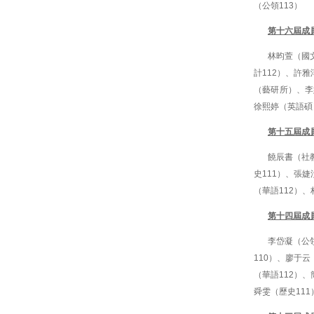
（公領113）
第十六屆成
林昀萱（國文
計112）、許雅
（藝研所）、李
徐熙婷（英語碩
第十五屆成
饒辰書（社教
史111）、張婕
（華語112）
第十四屆成
李岱凝（公領
110）、廖于云
（華語112）、
舜雯（歷史111