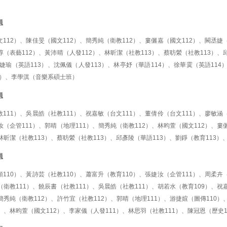
員
112）、陳佳旻（國文112）、簡秀純（衛教112）、婁儷嘉（國文112）、闕丞婕
淳（表藝112）、黃沛晴（人發112）、林昕潔（社教113）、蔡昉縈（社教113）、
婕瑜（英語113）、沈佩儀（人發113）、林亭妤（華語114）、徐華霙（英語114
）、李學淇（音樂系碩士班）
員
111）、吳晨皓（社教111）、祝嘉敏（台文111）、董倩伶（台文111）、廖敏涵
汝（企管111）、郭晴（地理111）、簡秀純（衛教112）、林昀萱（國文112）、婁
、林昕潔（社教113）、蔡昉縈（社教113）、邱彥陵（華語113）、劉錚（教育11
員
110）、黃詩芸（社教110）、蕭富升（教育110）、張婕汝（企管111）、周柔卉
（衛教111）、饒辰書（社教111）、吳晨皓（社教111）、胡若水（教育109）、祝
簡秀純（衛教112）、許竹宜（社教112）、郭晴（地理111）、游捷媗（圖傳110）
）、林昀萱（國文112）、李家儀（人發111）、林思羽（社教111）、陳冠恩（歷史1