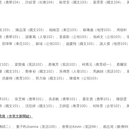
意（應華104）、許紹萱（社教104）、歐世安（國文103）、葉霈萱（國文104）、
103）、陳品潔（國文103）、鄔維芸（東亞103）、蘇珮儀（地理103）、周筱軒
蓉（應華101）、謝書鳳（人發102）、姜庭歡（公領103）、張綺文（公領103）、
、邵瑋華（東亞102）、蘇璿（公領102）、趙慶翔（國文103）、謝人傑（地理103
102）、梁寶儀（英語102）、蔡佩芳（英語102）、柯喬元（教育碩一）、蔡爾安（
珊（國文101）、鄭睿衫（國文102）、吳傳慧（人發101）、馬婉娟（英語102）、
、洪嫚翎（教育103）、郭力瑜（國文101）、陳熅奇（公領103）
101）、張芝榕（應華101）、吳若帆（應華101）、蕭安惠（應華101）、陳韻雯
婷（國文101）、沈玟婷（國文101）、王靜茹（教育100）、何秋育（企管102）、
成員（含英文新聞組）
碩二）、董子昀Joanna（英語100）、唐喬比Kevin（英語98）、賴志澔（圖傳9