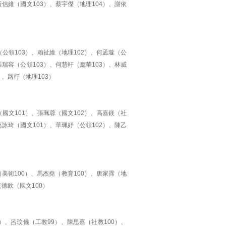
黃信維（國文103）、蔡宇傑（地理104）、謝依
（公領103）、賴祉維（地理102）、何孟璇（公
張瑞容（公領103）、何慧軒（應華103）、林威
）、路行（地理103）
國文101）、張珮蓉（國文102）、高嘉鎂（社
葛詠琦（國文101）、華珮妤（公領102）、陳乙
（美術100）、馬杰堯（教育100）、唐家霈（地
黃德欽（國文100）
9）、呂玟儀（工教99）、陳思嘉（社教100）、