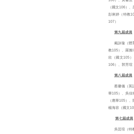
106）、黃馨慧
（國文106）、
彭俐婷（特教1
107）
第九屆成員
戴詠璇（體育
教105）、羅雅
欣（國文105
106）、郭芳瑄
第八屆成員
蔡馨儀（英語
華105）、吳佳
（應華105）、
楊海容（國文1
第七屆成員
吳芸瑄（特教