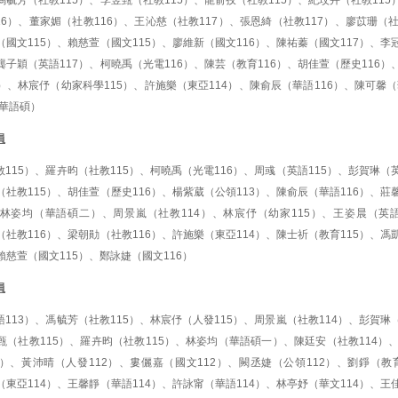
馮毓芳（社教115）、李翌甄（社教115）、龍俞孜（社教115）、紀玟卉（社教115
16）、董家媚（社教116）、王沁慈（社教117）、張恩綺（社教117）、廖苡珊（
（國文115）、賴慈萱（國文115）、廖維新（國文116）、陳祐蓁（國文117）、李
龔子穎（英語117）、柯曉禹（光電116）、陳芸（教育116）、胡佳萱（歷史116）
7）、林宸伃（幼家科學115）、許施樂（東亞114）、陳俞辰（華語116）、陳可馨
華語碩）
員
115）、羅卉昀（社教115）、柯曉禹（光電116）、周彧（英語115）、彭賀琳（
（社教115）、胡佳萱（歷史116）、楊紫葳（公領113）、陳俞辰（華語116）、莊
、林姿均（華語碩二）、周景嵐（社教114）、林宸伃（幼家115）、王姿晨（英語
（社教116）、梁朝勛（社教116）、許施樂（東亞114）、陳士祈（教育115）、馮
賴慈萱（國文115）、鄭詠婕（國文116）
員
113）、馮毓芳（社教115）、林宸伃（人發115）、周景嵐（社教114）、彭賀琳
翌甄（社教115）、羅卉昀（社教115）、林姿均（華語碩一）、陳廷安（社教114）
2）、黃沛晴（人發112）、婁儷嘉（國文112）、闕丞婕（公領112）、劉錚（教
（東亞114）、王馨靜（華語114）、許詠甯（華語114）、林亭妤（華文114）、王