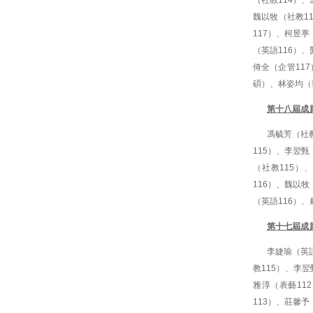
（社教114）、
魏以牧（社教1
117）、柯昱葶
（英語116）、
倚全（企管11
碩）、林姿均（
第十八屆成
馮毓芳（社教
115）、李翌甄
（社教115）
116）、魏以牧
（英語116）、
第十七屆成
李婕瑜（英語
教115）、李
雅淳（表藝11
113）、莊馨予