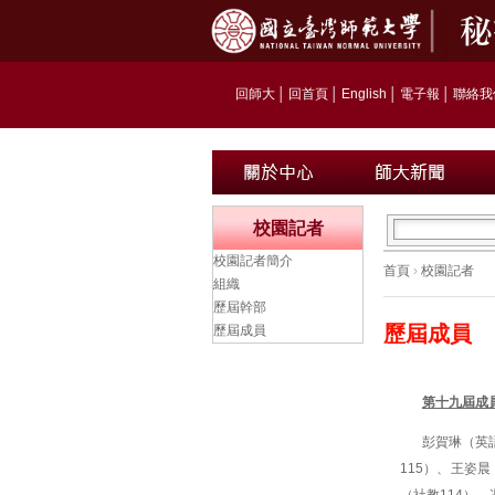
回師大
│
回首頁
│
English
│
電子報
│
聯絡我
校園記者
校園記者簡介
首頁
›
校園記者
組織
歷屆幹部
歷屆成員
歷屆成員
第十九屆成
彭賀琳（英語
115）、王姿