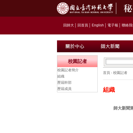
回師大
│
回首頁
│
English
│
電子報
│
聯絡我
校園記者
校園記者簡介
首頁
›
校園記者
組織
歷屆幹部
組織
歷屆成員
師大新聞