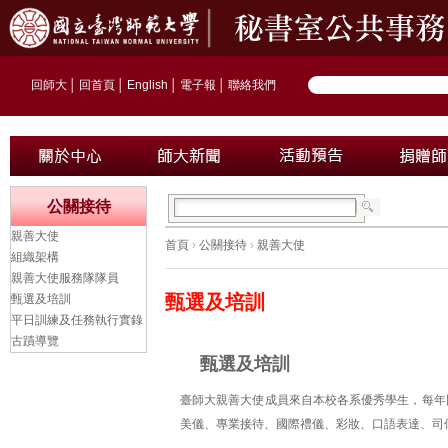
回師大
│
回首頁
│
English
│
電子報
│
聯絡我們
公關接待
親善大使
首頁
›
公關接待
›
親善大使
組織架構
親善大使服務隊隊員
甄選及培訓
甄選及培訓
平日訓練及任務執行實錄
古蹟導覽
甄選及培訓
臺師大親善大使成員來自本校各系優秀學生，每年
美儀、專業接待、國際禮儀、彩妝、口語表達、司