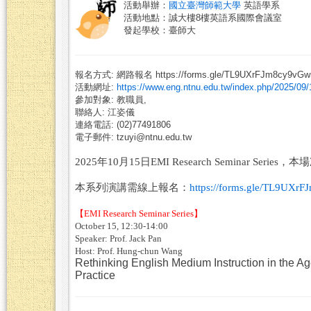
活動舉辦：
國立臺灣師範大學
英語學系
活動地點：誠大樓8樓英語系國際會議室
發起學校：臺師大
報名方式: 網路報名 https://forms.gle/TL9UXrFJm8cy9vGw
活動網址:
https://www.eng.ntnu.edu.tw/index.php/2025/09/
參加對象: 教職員,
聯絡人: 江姿儀
連絡電話: (02)77491806
電子郵件: tzuyi@ntnu.edu.tw
2025年10
月
15
日
EMI Research Seminar Series
，本場
本系列演講需線上報名：
https://forms.gle/TL9UXr
【
EMI Research Seminar Series
】
October 15, 12:30-14:00
Speaker: Prof. Jack Pan
Host: Prof. Hung-chun Wang
Rethinking English Medium Instruction in the A
Practice