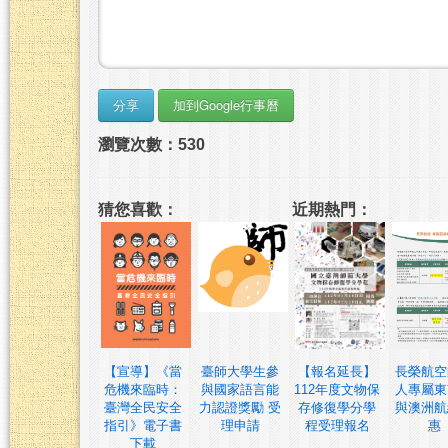
瀏覽次數：530
猜您喜歡：
近期熱門：
【宣導】《當
臺師大學生參
【報名延長】
長榮航空
危機來臨時：
與國家語言能
112年度文物保
人專屬東
臺灣全民安全
力認證獎勵 受
存修復學分學
與澳洲航
指引》電子書
理申請
程受理報名
惠
下載