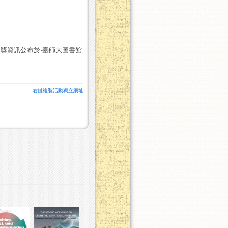
。得獎資訊公布於·臺師大圖書館
右鍵複製活動獨立網址