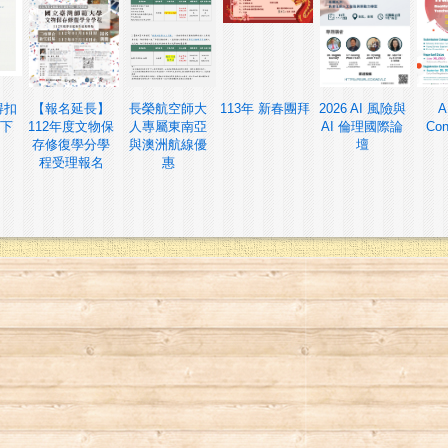
得扣
【報名延長】
長榮航空師大
113年 新春團拜
2026 AI 風險與
A
下
112年度文物保
人專屬東南亞
AI 倫理國際論
Con
存修復學分學
與澳洲航線優
壇
程受理報名
惠