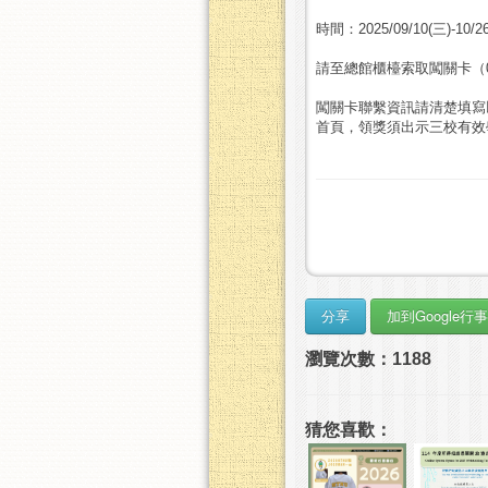
時間：2025/09/10(三)-10/2
請至總館櫃檯索取闖關卡（09
闖關卡聯繫資訊請清楚填寫以利
首頁，領獎須出示三校有效
瀏覽次數：1188
猜您喜歡：