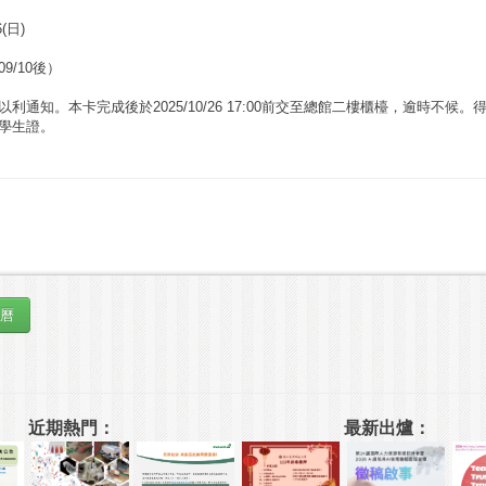
6(日)
/10後）
通知。本卡完成後於2025/10/26 17:00前交至總館二樓櫃檯，逾時不候
學生證。
近期熱門：
最新出爐：