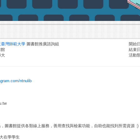
立臺灣師範大學
圖書館推廣諮詢組
開始日期
書館
結束日期
師大
活動
agram.com/ntnulib
.tw
係，圖書館提供各類線上服務，善用查找與檢索功能，自助也能找到所需資源 :)
大在學學生