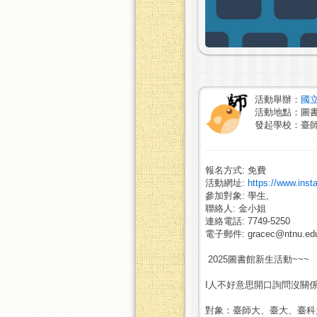
活動舉辦：
國
活動地點：圖
發起學校：臺
報名方式: 免費
活動網址:
https://www.inst
參加對象: 學生,
聯絡人: 金小姐
連絡電話: 7749-5250
電子郵件: gracec@ntnu.edu
2025圖書館新生活動~~~
I人不好意思開口詢問沒關
對象：臺師大、臺大、臺科