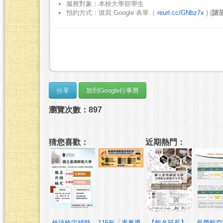
服務對象：本校大學部學生
預約方式：填寫 Google 表單（
reurl.cc/GNbz7x
) (
請
瀏覽次數：897
猜您喜歡：
近期熱門：
外語檢定補助
115年「素養導
【報名延長】
長榮航空