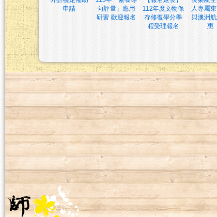
申請
向評量」應用
112年度文物保
人專屬東
研習 歡迎報名
存修復學分學
與澳洲航
程受理報名
惠