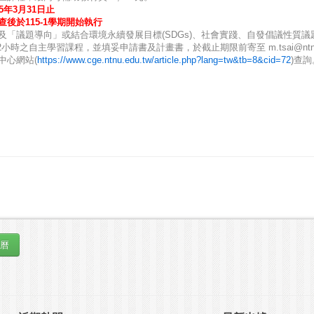
5
年
3
月
31
日止
查後於
115-1
學期開始執行
及「議題導向」或結合環境永續發展目標
(SDGs)
、社會實踐、自發倡議性質議
2
小時之自主學習課程，並填妥申請書及計畫書，於截止期限前寄至
m.tsai@ntn
中心網站
(
https://www.cge.ntnu.edu.tw/article.php?lang=tw&tb=8&cid=72
)
查詢