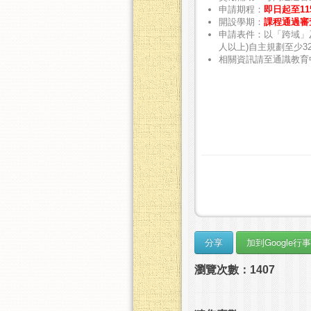
申請期程：
即日起至
11
開設學期：
課程通過審
申請表件：以「跨域」
人以上
)
自主規劃至少
3
相關資訊請至通識教育
瀏覽次數：1407