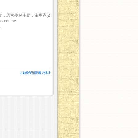
題，思考學習主題，由團隊
(2
u.edu.tw
。
右鍵複製活動獨立網址