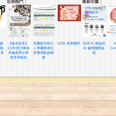
近期熱門：
最新出爐：
參
【報名延長】
長榮航空師大
113年 新春團拜
2026 AI 風險與
A
能
112年度文物保
人專屬東南亞
AI 倫理國際論
Con
 受
存修復學分學
與澳洲航線優
壇
程受理報名
惠