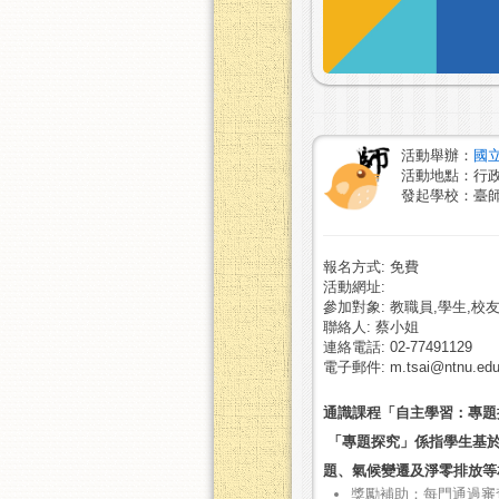
活動舉辦：
國
活動地點：行
發起學校：臺
報名方式: 免費
活動網址:
參加對象: 教職員,學生,校友
聯絡人: 蔡小姐
連絡電話: 02-77491129
電子郵件: m.tsai@ntnu.edu
通識課程「自主學習：專題探
「專題探究」係指學生基
題、氣候變遷及淨零排放等
獎勵補助：每門通過審