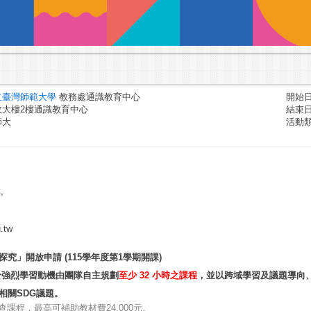
立臺灣師範大學
教務處通識教育中心
開始日期
政大樓2樓通識教育中心
結束日期
師大
活動
,
.tw
究」開放申請 (115學年度第1學期開課)
於強烈學習動機由團隊自主規劃
至少
32
小時之課程
，並以跨域學習及議題導向
相關
SDG
議題。
查課程，最高可補助教材費
24,000
元。