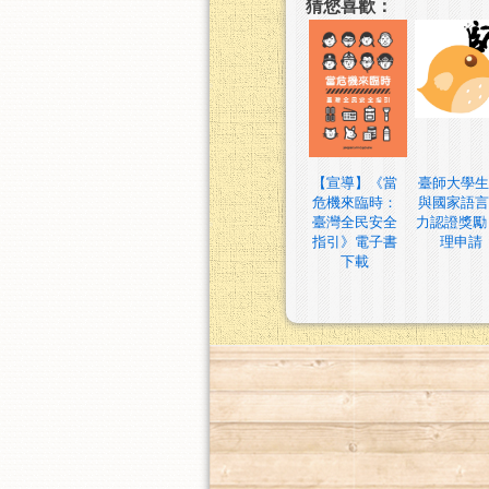
猜您喜歡：
【宣導】《當
臺師大學生
危機來臨時：
與國家語言
臺灣全民安全
力認證獎勵
指引》電子書
理申請
下載