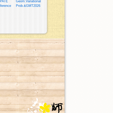
PATE
Geom.Variational
ference
Prob.&GMT2026