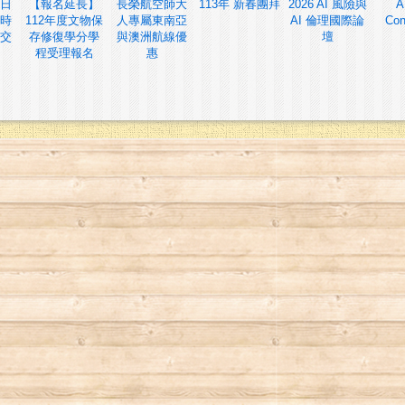
日
【報名延長】
長榮航空師大
113年 新春團拜
2026 AI 風險與
A
時
112年度文物保
人專屬東南亞
AI 倫理國際論
Con
交
存修復學分學
與澳洲航線優
壇
程受理報名
惠