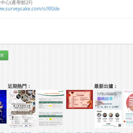
心(產學館2F)
ww.surveycake.com/s/Rl0de
近期熱門：
最新出爐：