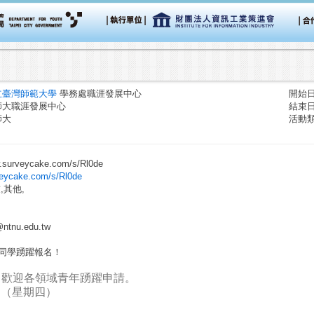
立臺灣師範大學
學務處職涯發展中心
開始日期
師大職涯發展中心
結束日期
師大
活動
urveycake.com/s/Rl0de
veycake.com/s/Rl0de
,其他,
ntnu.edu.tw
迎同學踴躍報名！
，歡迎各領域青年踴躍申請。
0日（星期四）