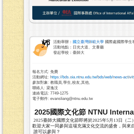
活動舉辦：
國立臺灣師範大學
國際處國際學生
活動地點：日光大道、文薈廳
發起學校：臺師大
報名方式: 免費
活動網址:
https://bds.oia.ntnu.edu.tw/bds/web/news-activ
參加對象: 教職員,學生,校友,其他,
聯絡人: 梁逸汶
連絡電話: 7749-1275
電子郵件: evansliang@ntnu.edu.tw
2025國際文化節 NTNU Internation
2025臺師大國際文化節即將於2025年5月13日（二
歡迎大家一同參與這場充滿文化交流的盛會，
與來
誰可以參與？