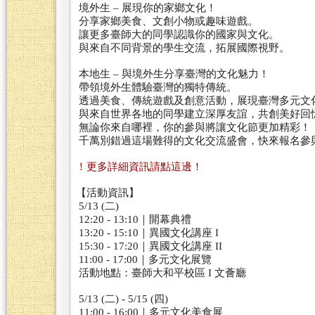
境外生 – 展現你的家鄉文化！
分享家鄉美食、文創小物或趣味遊戲。
讓更多臺師大的同學認識你的國家與文化。
與來自不同背景的學生交流，拓展國際視野。
本地生 – 與境外生分享臺灣的文化魅力！
帶領境外生體驗臺灣的獨特傳統。
透過美食、傳統遊戲及創意
活動
，展現臺灣多元文
與來自世界各地的同學建立深厚友誼，共創美好回
無論你來自哪裡，你的參與將讓文化節更加精彩！
千萬別錯過這場難得的文化交流盛會，快來報名參
！更多詳細資訊請點這邊！
【
活動
資訊】
5/13 (二)
12:20 - 13:10｜開幕典禮
13:20 - 15:10｜異國文化講座 I
15:30 - 17:20｜異國文化講座 II
11:00 - 17:00｜多元文化展覽
活動
地點：臺師大和平校區 I 文薈廳
5/13 (二) - 5/15 (四)
11:00 - 16:00｜多元文化美食展