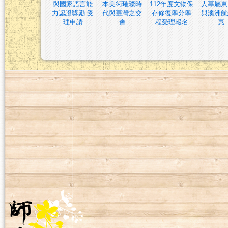
與國家語言能
本美術璀璨時
112年度文物保
人專屬東
力認證獎勵 受
代與臺灣之交
存修復學分學
與澳洲航
理申請
會
程受理報名
惠