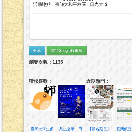
活動
地點：臺師大和平校區 I 日光大道
瀏覽次數：1136
猜您喜歡：
近期熱門：
臺師大學生參
共生之華—日
【報名延長】
長榮航空