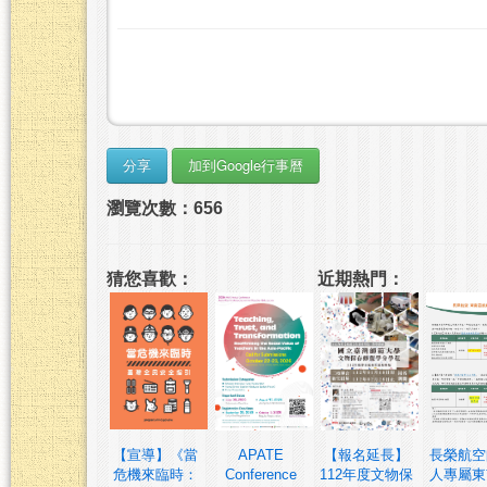
瀏覽次數：656
猜您喜歡：
近期熱門：
【宣導】《當
APATE
【報名延長】
長榮航空
危機來臨時：
Conference
112年度文物保
人專屬東