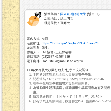
活動舉辦：
國立臺灣師範大學
資訊中心
活動地點：線上問卷
發起學校：臺師大
報名方式: 免費
活動網址:
https://forms.gle/SWgbzVPUAPusaw246
參加對象: 學生,
聯絡人: (ISAC協會) 王鈺婷秘書
連絡電話: (02)2577-4249# 839
電子郵件: isac_stella@mail.isac.org.tw
113年大專校院校園行動支付_學生現況調查
本問卷調查對象為全國大專校院
在學學生
。
問卷連結：https://forms.gle/SWgbzVPUAPusaw246
在學學生填寫
學校信箱
才算是有效問卷。
為鼓勵學生踴躍填寫，經確認學生填寫問卷為有效問
卷
生。
填寫截止日期： 114 年 4 月 11 日（五）23:59止。
如有填寫上相關問題，歡迎聯繫ISAC協會(02)2577-4249#839 