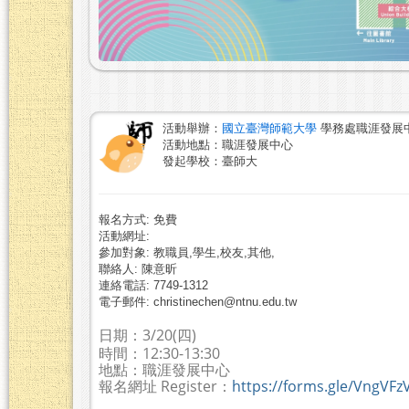
活動舉辦：
國立臺灣師範大學
學務處職涯發展
活動地點：職涯發展中心
發起學校：臺師大
報名方式: 免費
活動網址:
參加對象: 教職員,學生,校友,其他,
聯絡人: 陳意昕
連絡電話: 7749-1312
電子郵件: christinechen@ntnu.edu.tw
日期：3/20(四)
時間：12:30-13:30
地點：職涯發展中心
報名網址 Register：
https://forms.gle/VngVF