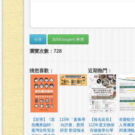
瀏覽次數：728
猜您喜歡：
近期熱門：
【宣導】《當
115年「素養導
【報名延長】
長榮航空
危機來臨時：
向評量」應用
112年度文物保
人專屬東
臺灣全民安全
研習 歡迎報名
存修復學分學
與澳洲航