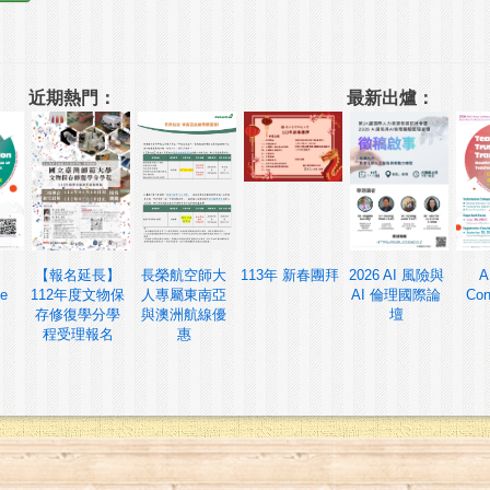
近期熱門：
最新出爐：
【報名延長】
長榮航空師大
113年 新春團拜
2026 AI 風險與
A
ce
112年度文物保
人專屬東南亞
AI 倫理國際論
Con
存修復學分學
與澳洲航線優
壇
程受理報名
惠