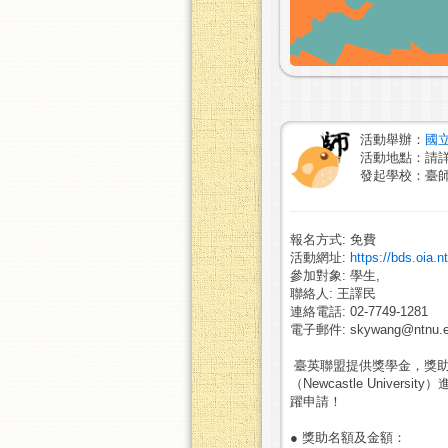
活動舉辦：
國
活動地點：請
發起學校：臺
報名方式: 免費
活動網址:
https://bds.oia
參加對象: 學生,
聯絡人: 王譯民
連絡電話: 02-7749-1281
電子郵件: skywang@ntnu.e
臺英聯盟提供獎學金，獎助本校學
（Newcastle Uni
躍申請！
● 獎助名額及金額：