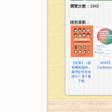
瀏覽次數：1042
猜您喜歡：
【宣導】《當
APATE
危機來臨時：
Conferen
臺灣全民安全
指引》電子書
下載