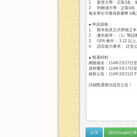
1. 新堡大學：正取3名、
2. 利物浦大學：正取4名
每名學生可獲得新臺幣 6
● 申請資格：
1. 限本校具正式學籍之
2. 優先順序：（1）雙
3. GPA 條件： 3.22 以
4. 語言能力要求： 詳見
● 甄選時程：
網路報名：114年2月27日至
資料審查：114年3月17日至
錄取公告：114年3月21
詳細甄選辦法請見公告！