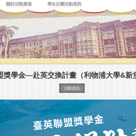
關於活動廣場
學生社團活動查詢
盟獎學金—赴英交換計畫（利物浦大學&新
活動資訊