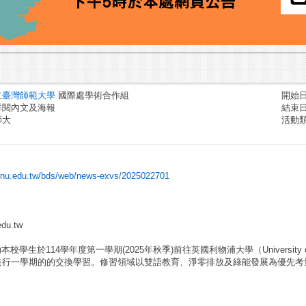
立臺灣師範大學
國際處學術合作組
開始日期
詳閱內文及海報
結束日期
師大
活動
.ntnu.edu.tw/bds/web/news-exvs/2025022701
du.tw
生於114學年度第一學期(2025年秋季)前往英國利物浦大學（University of 
versity）進行一學期的的交換學習。修習領域以雙語教育、淨零排放及綠能發展為優