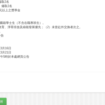
備取2名
、備取2名
萬元以上之獎學金
本國籍學士生（不含在職專班生）。
語教育、淨零排放及綠能發展優先；（2）未曾赴外交換者次之。
上。
公告
3月16日
3月21日
日下午5時於本處網頁公告