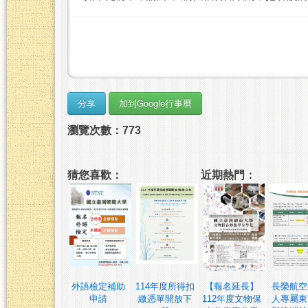
瀏覽次數：773
猜您喜歡：
近期熱門：
外語檢定補助
114年度所得扣
【報名延長】
長榮航空
申請
繳憑單開放下
112年度文物保
人專屬東