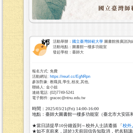
活動舉辦：
國立臺灣師範大學
圖書館推廣諮詢
活動地點：圖書館一樓多功能室
發起學校：臺師大
報名方式: 免費
活動網址:
https://reurl.cc/EgNRpn
參加對象: 教職員,學生,校友,其他,
聯絡人: 金小姐
連絡電話: (02)7749-5241
電子郵件: gracec@ntnu.edu.tw
時間：2025/03/21(Fri) 14:00-16:00
地點：臺師大圖書館一樓多功能室（臺北市大安區和
★當日請提早10分鐘簽到～校外人士請遵循 「
校外
★如不克前來，請於3天前回信告知取消，把名額