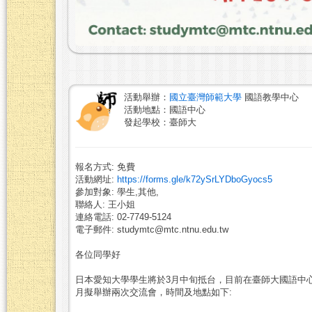
活動舉辦：
國立臺灣師範大學
國語教學中心
活動地點：國語中心
發起學校：臺師大
報名方式: 免費
活動網址:
https://forms.gle/k72ySrLYDboGyocs5
參加對象: 學生,其他,
聯絡人: 王小姐
連絡電話: 02-7749-5124
電子郵件: studymtc@mtc.ntnu.edu.tw
各位同學好
日本愛知大學學生將於3月中旬抵台，目前在臺師大國語中
月擬舉辦兩次交流會，時間及地點如下: