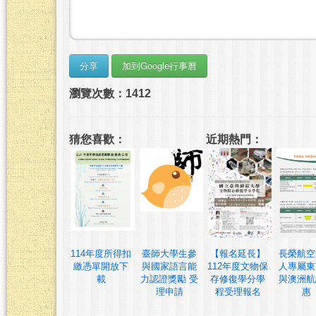
瀏覽次數：1412
猜您喜歡：
近期熱門：
114年度所得扣
臺師大學生參
【報名延長】
長榮航空
繳憑單開放下
與國家語言能
112年度文物保
人專屬東
載
力認證獎勵 受
存修復學分學
與澳洲航
理申請
程受理報名
惠