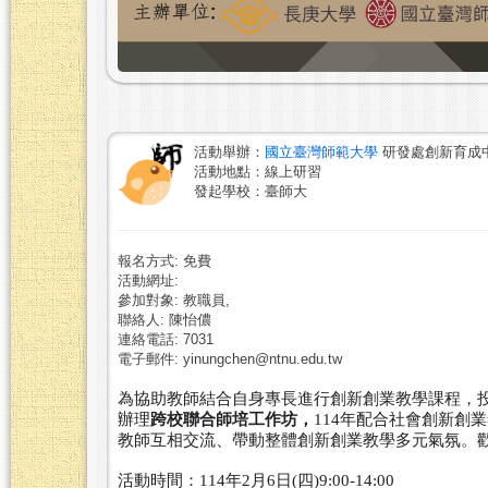
活動舉辦：
國立臺灣師範大學
研發處創新育成
活動地點：線上研習
發起學校：臺師大
報名方式: 免費
活動網址:
參加對象: 教職員,
聯絡人: 陳怡儂
連絡電話: 7031
電子郵件: yinungchen@ntnu.edu.tw
為協助教師結合自身專長進行創新創業教學課程，
辦理
跨校聯合師培工作坊，
114年配合社會創新創
教師互相交流、帶動整體創新創業教學多元氣氛。
活動時間：114年2月6日(四)9:00-14:00