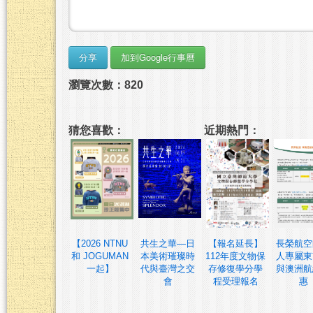
瀏覽次數：820
猜您喜歡：
近期熱門：
【2026 NTNU
共生之華—日
【報名延長】
長榮航空
和 JOGUMAN
本美術璀璨時
112年度文物保
人專屬東
一起】
代與臺灣之交
存修復學分學
與澳洲航
會
程受理報名
惠