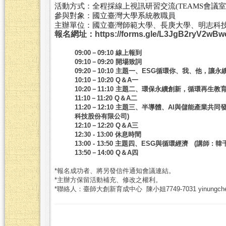
活動方式：全程採線上視訊研習交流(TEAMS會議室
參與對象：國立臺灣大學系統教職員
主辦單位：國立臺灣師範大學、長庚大學、明志科
報名網址：https://forms.gle/L3JgB2ryV2wB
09:00－09:10 線上報到
09:10－09:20 開場致詞
09:20－10:10 主題一、ESG循環你、我、他，
10:10－10:20 Q＆A一
10:20－11:10 主題二、環保永續創新，循環再生
11:10－11:20 Q＆A二
11:20－12:10 主題三、半導體、AI與儲能產業
科技股份有限公司)
12:10－12:20 Q＆A三
12:30 - 13:00 休息時間
13:00 - 13:50 主題四、ESG與循環經濟 (講
13:50－14:00 Q＆A四
*報名成功者、將另發信件通知會議連結。
*主辦方保留活動補充、修改之權利。
*聯絡人：臺師大創新育成中心 陳小姐7749-7031 yinungchen@