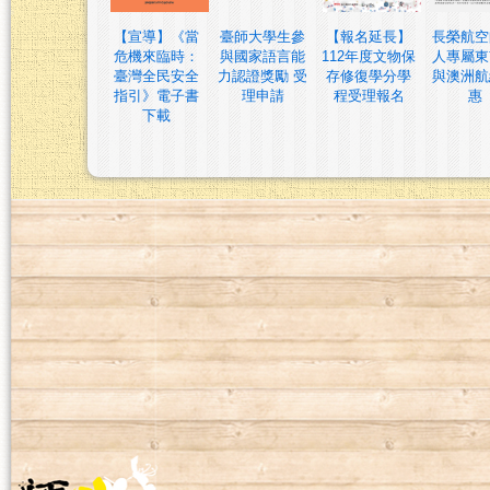
【宣導】《當
臺師大學生參
【報名延長】
長榮航空
危機來臨時：
與國家語言能
112年度文物保
人專屬東
臺灣全民安全
力認證獎勵 受
存修復學分學
與澳洲航
指引》電子書
理申請
程受理報名
惠
下載