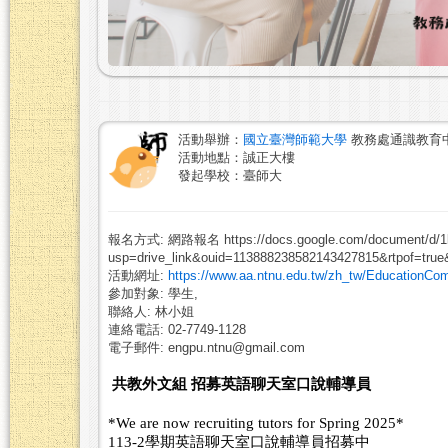
活動舉辦：
國立臺灣師範大學
教務處通識教育
活動地點：誠正大樓
發起學校：臺師大
報名方式: 網路報名 https://docs.google.com/document/d/1l
usp=drive_link&ouid=113888238582143427815&rtpof=true
活動網址:
https://www.aa.ntnu.edu.tw/zh_tw/EducationCo
參加對象: 學生,
聯絡人: 林小姐
連絡電話: 02-7749-1128
電子郵件: engpu.ntnu@gmail.com
共教外文組
招募英語聊天室口說輔導員
*We are now recruiting tutors for Spring 2025*
113-2
學期英語聊天室口說輔導員招募中