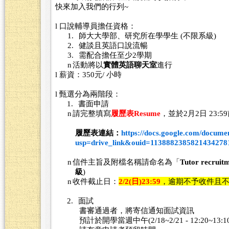
快來加入我們的行列
~
l
口說輔導員擔任資格：
1.
師大大學部、研究所在學學生
(
不限系級
)
2.
健談且英語口說流暢
3.
需配合擔任至少
2
學期
n
活動將以
實體英語聊天室
進行
l
薪資：
350
元
/
小時
l
甄選分為兩階段：
1.
書面申請
n
請完整填寫
履歷表
Resume
，並於
2
月
2
日
23:59
履歷表連結：
https://docs.google.com/docu
usp=drive_link&ouid=1138882385821434278
n
信件主旨及附檔名稱請命名為「
Tutor recruit
級
)
n
收件截止日：
2/2(
日
)23:59
，逾期不予收件且
2.
面試
書審通過者，將寄信通知面試資訊
預計於開學當週中午
(2/18~2/21 - 12:20~13:1