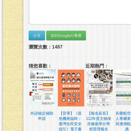
瀏覽次數：1487
猜您喜歡：
近期熱門：
外語檢定補助
【宣導】《當
【報名延長】
長榮航空
申請
危機來臨時：
112年度文物保
人專屬東
臺灣全民安全
存修復學分學
與澳洲航
指引》電子書
程受理報名
惠