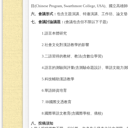
目
(Chinese Program, Swarthmore College, USA)
、國立高雄師
六、會議形式：
包含主題演講、特邀演講、工作坊、論文發
七、會議討論議題：
(
會議包含但不限以下子題
)
1.
語言本體研究
2.
社會文化對漢語教學的影響
3.
二語習得的教材、教法
(
含數位學習
)
4.
語言的測驗與評量
(
含測驗命題設計、華語文能力測
5.
科技輔助漢語教學
6.
華語師資培育
7. IB
國際文憑教育
8.
國際華語文教育
(
含國際學校、僑校
)
八、投稿須知