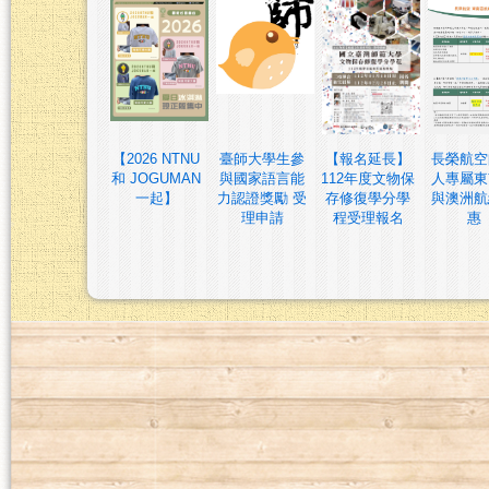
【2026 NTNU
臺師大學生參
【報名延長】
長榮航空
和 JOGUMAN
與國家語言能
112年度文物保
人專屬東
一起】
力認證獎勵 受
存修復學分學
與澳洲航
理申請
程受理報名
惠