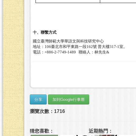
十、聯繫方式
國立臺灣師範大學華語文與科技研究中心
地址：
106
臺北市和平東路一段
162
號
普大樓
317-1
室。
電話：
+886-2-7749-1489
聯絡人：林先生&
瀏覽次數：1716
猜您喜歡：
近期熱門：