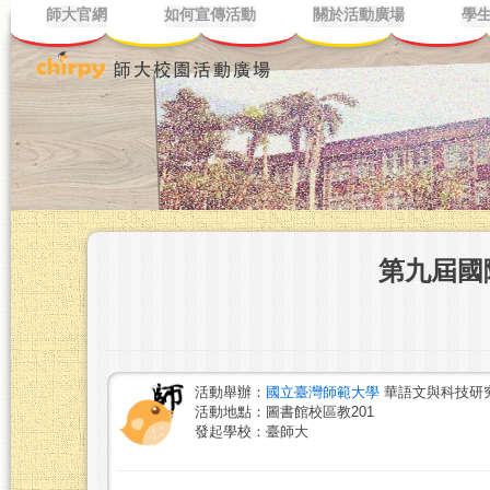
師大官網
如何宣傳活動
關於活動廣場
學
第九屆國
活動舉辦：
國立臺灣師範大學
華語文與科技研究
活動地點：圖書館校區教201
發起學校：臺師大