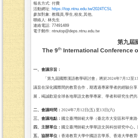
報名方式: 付費
活動網址:
https://top.ntnu.edu.tw/2024TCSL
參加對象: 教職員,學生,校友,其他,
聯絡人: 林先生
連絡電話: 77491489
電子郵件: ntnutop@deps.ntnu.edu.tw
第九屆
th
The 9
International Conference
一、會議宗旨：
「
第九屆國際漢語教學研討會
」
將於
2024
年
7
月
12
至
1
議旨在深化國際間的教育合作，期透過專家學者的經驗分享
展，竭誠歡迎全球各地華語文教學專家、學者和研究生們共
二、會議時間：
2024
年
7
月
12
日
(
五
)
至
13
日
(
六
)
三、會議地點：
國立臺灣師範大學（臺北市大安區和平東路
四、主辦單位：
國立臺灣師範大學華語文與科技研究中心
、
五、協辦單位：
香港教育大學中國語言學系、香港大學教育