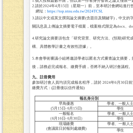
1.
個人投稿篇數不限，但以第一作者身分發表之論文僅限一
2.
請於
2024
年
4
月
15
日（星期一）前，至本研討會網站進行
網址：
https://top.ntnu.edu.tw/2024TCSL
3.
請以中文或英文撰寫論文摘要
(
含題目及關鍵字
)
，中文的
關訊息及上傳論文摘要電子檔案，檔案格式限定為
docx
、
do
4.
研究論文摘要須包含「研究背景、研究方法、
(
預期
)
研究
構、具體教學計畫之有效性證據」。
5.
本會學術審議小組將邀請學者以匿名方式審查論文摘要，
後，請務必完成報名、繳費手續，否將不納入研討會議程。
九、註冊費用
參加研討會人員均須完成報名程序，請於
2024
年
6
月
30
日前
繳費方式
：
(
註冊後以信件通知
)
報名身分別
早鳥優惠
學者、一般人
(5
月
15
日
- 6
月
15
日
)
學生
一般報名
學者、一般人
（
6
月
16
日
- 6
月
30
日）
學生
現場繳費
學者、一般人
(
會議當日於報到處繳費
)
學生