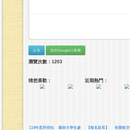
瀏覽次數：1203
猜您喜歡：
近期熱門：
114年度所得扣
臺師大學生參
【報名延長】
長榮航空