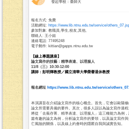
發起學校：臺師大
報名方式: 免費
活動網址:
https://www.lib.ntnu.edu.tw/service/others_07.js
參加對象: 教職員,學生,校友,其他,
聯絡人: 王小姐
連絡電話: 77495248
電子郵件: kittian@gapps.ntnu.edu.tw
【線上專題講座】
論文寫作的技藝：精準表達、以理服人
11/8（三）10:30-12:00
講師：彭明輝教授／國立清華⼤學榮譽退休教授
報名網址
https://www.lib.ntnu.edu.tw/service/others_07
本演講旨在介紹論⽂寫作的核⼼概念。⾸先，它會以歐陽修
論⽂所需要具備的要件。其次，很多⼈誤以為論⽂寫作過程
將從「去蕪存菁、精準表達、以理服⼈」這三種能⼒為例，
篇有趣的論⽂為例，分析論⽂寫作的要領，以及論⽂寫作與
亡風險的關係，以及線上約會時的隱匿⾃我與誠實告知。