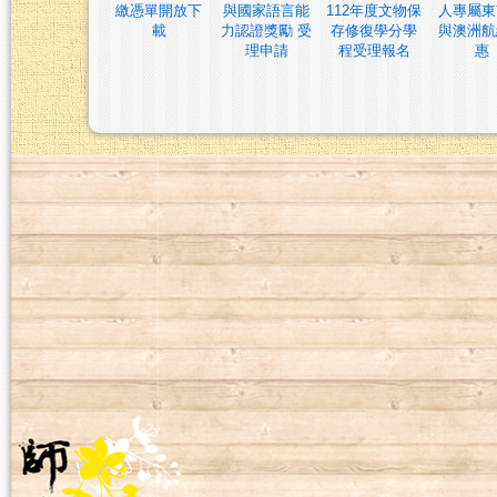
繳憑單開放下
與國家語言能
112年度文物保
人專屬東
載
力認證獎勵 受
存修復學分學
與澳洲航
理申請
程受理報名
惠