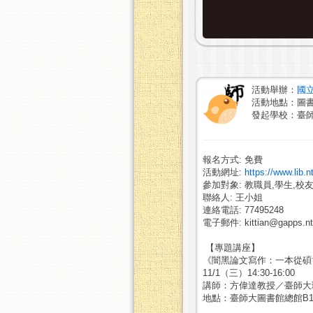
活動舉辦：
國
活動地點：圖書
發起學校：臺
報名方式: 免費
活動網址:
https://www.lib.
參加對象: 教職員,學生,校友
聯絡人: 王小姐
連絡電話: 77495248
電子郵件: kittian@gapps.nt
【專題講座】
《闇黑論文寫作：一本從碩
11/1（三）14:30-16:00
講師：方偉達教授／臺師大
地點：臺師大圖書館總館B1