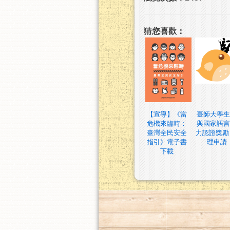
猜您喜歡：
【宣導】《當
臺師大學生
危機來臨時：
與國家語言
臺灣全民安全
力認證獎勵
指引》電子書
理申請
下載