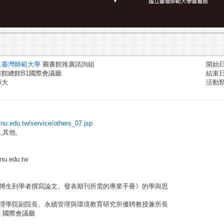
立臺灣師範大學
圖書館推廣諮詢組
開始日期
館總館B1國際會議廳
結束日期
師大
活動
ntnu.edu.tw/service/others_07.jsp
,其他,
nu.edu.tw
博生到學者撰寫論文、發表期刊所需的專業手冊》的學與思
理學院副院長、永續管理與環境教育研究所優聘教授兼所長
 國際會議廳