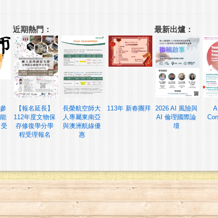
近期熱門：
最新出爐：
參
【報名延長】
長榮航空師大
113年 新春團拜
2026 AI 風險與
A
能
112年度文物保
人專屬東南亞
AI 倫理國際論
Con
 受
存修復學分學
與澳洲航線優
壇
程受理報名
惠